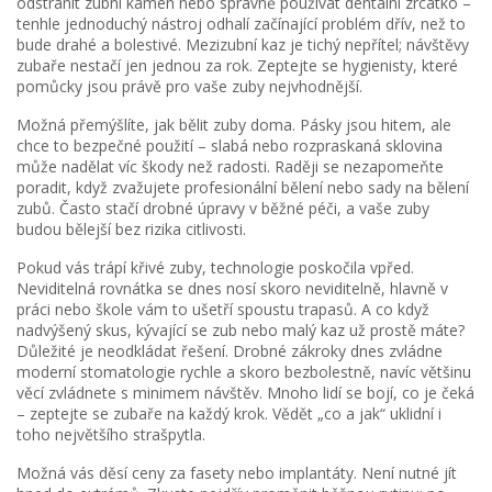
odstranit zubní kámen nebo správně používat dentální zrcátko –
tenhle jednoduchý nástroj odhalí začínající problém dřív, než to
bude drahé a bolestivé. Mezizubní kaz je tichý nepřítel; návštěvy
zubaře nestačí jen jednou za rok. Zeptejte se hygienisty, které
pomůcky jsou právě pro vaše zuby nejvhodnější.
Možná přemýšlíte, jak bělit zuby doma. Pásky jsou hitem, ale
chce to bezpečné použití – slabá nebo rozpraskaná sklovina
může nadělat víc škody než radosti. Raději se nezapomeňte
poradit, když zvažujete profesionální bělení nebo sady na bělení
zubů. Často stačí drobné úpravy v běžné péči, a vaše zuby
budou bělejší bez rizika citlivosti.
Pokud vás trápí křivé zuby, technologie poskočila vpřed.
Neviditelná rovnátka se dnes nosí skoro neviditelně, hlavně v
práci nebo škole vám to ušetří spoustu trapasů. A co když
nadvýšený skus, kývající se zub nebo malý kaz už prostě máte?
Důležité je neodkládat řešení. Drobné zákroky dnes zvládne
moderní stomatologie rychle a skoro bezbolestně, navíc většinu
věcí zvládnete s minimem návštěv. Mnoho lidí se bojí, co je čeká
– zeptejte se zubaře na každý krok. Vědět „co a jak“ uklidní i
toho největšího strašpytla.
Možná vás děsí ceny za fasety nebo implantáty. Není nutné jít