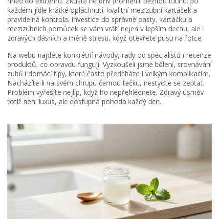
hned do extrémů. Zkuste nejdřív proměnit běžnou rutinu: po
každém jídle krátké opláchnutí, kvalitní mezizubní kartáček a
pravidelná kontrola. Investice do správné pasty, kartáčku a
mezizubních pomůcek se vám vrátí nejen v lepším dechu, ale i
zdravých dásních a méně stresu, když otevřete pusu na fotce.
Na webu najdete konkrétní návody, rady od specialistů i recenze
produktů, co opravdu fungují. Vyzkoušeli jsme bělení, srovnávání
zubů i domácí tipy, které často předcházejí velkým komplikacím.
Nacházíte-li na svém chrupu černou tečku, nestyďte se zeptat.
Problém vyřešíte nejlíp, když ho nepřehlédnete. Zdravý úsměv
totiž není luxus, ale dostupná pohoda každý den.