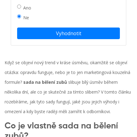
Ano
Ne
Vyhodnotit
Když se objeví nový trend v kráse úsměvu, okamžitě se objeví
otázka: opravdu funguje, nebo je to jen marketingová kouzelná
formule?
sada na bělení zubů
slibuje bílý úsměv během
několika dní, ale co je skutečně za tímto slibem? V tomto článku
rozebíráme, jak tyto sady fungují, jaké jsou jejich výhody i
omezení a kdy byste raději měli zamířit k odborníkovi.
Co je vlastně
sada na bělení
zubů
?