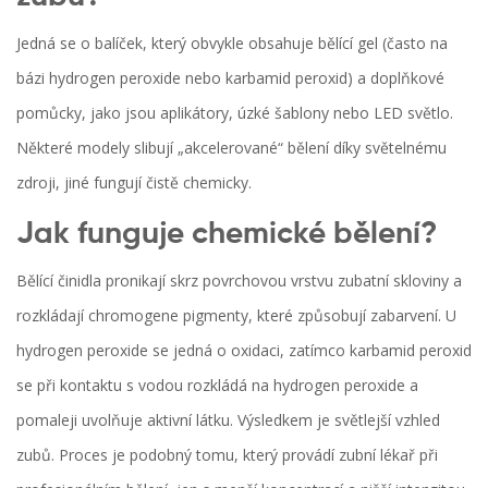
Jedná se o balíček, který obvykle obsahuje bělící gel (často na
bázi
hydrogen peroxide
nebo
karbamid peroxid
) a doplňkové
pomůcky, jako jsou aplikátory, úzké šablony nebo
LED světlo
.
Některé modely slibují „akcelerované“ bělení díky světelnému
zdroji, jiné fungují čistě chemicky.
Jak funguje chemické bělení?
Bělící činidla pronikají skrz povrchovou vrstvu
zubatní skloviny
a
rozkládají chromogene pigmenty, které způsobují zabarvení. U
hydrogen peroxide se jedná o oxidaci, zatímco karbamid peroxid
se při kontaktu s vodou rozkládá na hydrogen peroxide a
pomaleji uvolňuje aktivní látku. Výsledkem je světlejší vzhled
zubů. Proces je podobný tomu, který provádí zubní lékař při