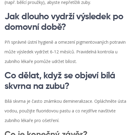
(např. bělící proužky), abyste nepřetížili zuby.
Jak dlouho vydrží výsledek po
domovní době?
Při správné ústní hygieně a omezení pigmentovaných potravin
může výsledek vydržet 6‑12 měsíců. Pravidelná kontrola u
zubního lékaře pomůže udržet bílost.
Co dělat, když se objeví bílá
skvrna na zubu?
Bílá skvrna je často známkou demineralizace. Opláchněte ústa
vodou, použijte fluoridovou pastu a co nejdříve navštivte
zubního lékaře
pro ošetření.
Co je konečný závěr?