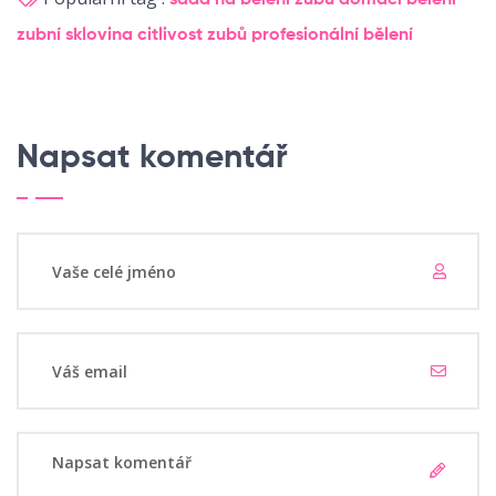
sada na bělení zubů
domácí bělení
zubní sklovina
citlivost zubů
profesionální bělení
Napsat komentář