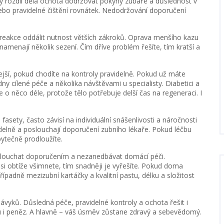
ký rozdíl dělá ochota dodržovat pokyny zubaře a důslednost v
bo pravidelné čištění rovnátek. Nedodržování doporučení
eakce oddálit nutnost větších zákroků. Oprava menšího kazu
namenají několik sezení. Čím dříve problém řešíte, tím kratší a
jší, pokud chodíte na kontroly pravidelně. Pokud už máte
ny cílené péče a několika návštěvami u specialisty. Diabetici a
 o něco déle, protože tělo potřebuje delší čas na regeneraci. I
fasety, často závisí na individuální snášenlivosti a náročnosti
avidelně a poslouchají doporučení zubního lékaře. Pokud léčbu
bytečně prodloužíte.
 naslouchat doporučením a nezanedbávat domácí péči.
si obtíže všimnete, tím snadněji je vyřešíte. Pokud doma
řípadně mezizubní kartáčky a kvalitní pastu, délku a složitost
návyků. Důsledná péče, pravidelné kontroly a ochota řešit i
u i peněz. A hlavně – váš úsměv zůstane zdravý a sebevědomý.