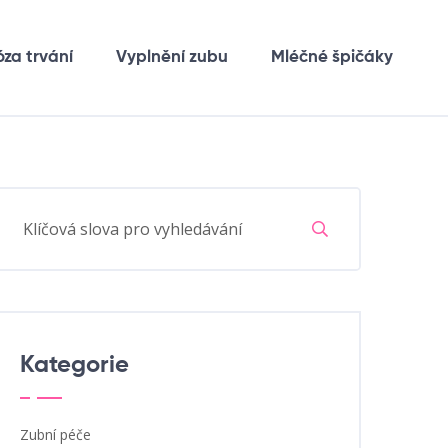
óza trvání
Vyplnění zubu
Mléčné špičáky
Kategorie
Zubní péče