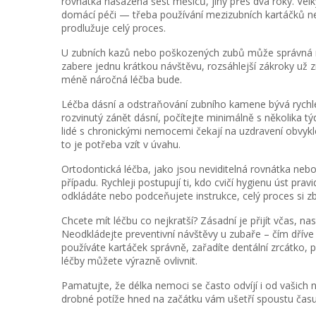
rovnátka nasazená šest měsíců, jiný přes dva roky. Vel
domácí péči — třeba používání mezizubních kartáčků ne
prodlužuje celý proces.
U zubních kazů nebo poškozených zubů může správná r
zabere jednu krátkou návštěvu, rozsáhlejší zákroky už z
méně náročná léčba bude.
Léčba dásní a odstraňování zubního kamene bývá rychle
rozvinutý zánět dásní, počítejte minimálně s několika týd
lidé s chronickými nemocemi čekají na uzdravení obvykle
to je potřeba vzít v úvahu.
Ortodontická léčba, jako jsou neviditelná rovnátka nebo 
případu. Rychleji postupují ti, kdo cvičí hygienu úst pr
odkládáte nebo podceňujete instrukce, celý proces si z
Chcete mít léčbu co nejkratší? Zásadní je přijít včas,
Neodkládejte preventivní návštěvy u zubaře – čím dříve 
používáte kartáček správně, zařadíte dentální zrcátko, p
léčby můžete výrazně ovlivnit.
Pamatujte, že délka nemoci se často odvíjí i od vašich 
drobné potíže hned na začátku vám ušetří spoustu čas