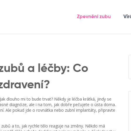
Zpevnění zubu
Vir
zubů a léčby: Co
uzdravení?
 Jak dlouho mi to bude trvat? Někdy je léčba krátká, jindy se
asné diagnóze, ale i na tom, jak dobře pečujete o ústa doma.
dní. Ale pokud jde o rovnátka nebo zubní implantáty, připravte
í zubů a to, jak rychle tělo reaguje na změny. Někdo má