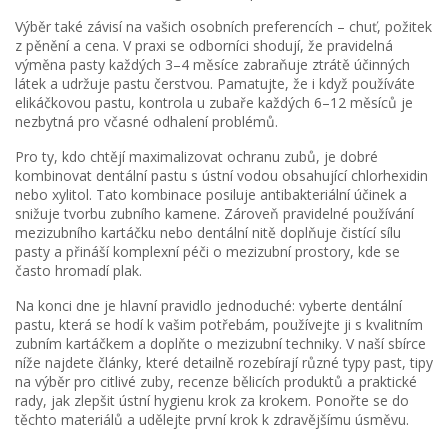
Výběr také závisí na vašich osobních preferencích – chuť, požitek
z pěnění a cena. V praxi se odborníci shodují, že pravidelná
výměna pasty každých 3–4 měsíce zabraňuje ztrátě účinných
látek a udržuje pastu čerstvou. Pamatujte, že i když používáte
elikáčkovou pastu, kontrola u zubaře každých 6–12 měsíců je
nezbytná pro včasné odhalení problémů.
Pro ty, kdo chtějí maximalizovat ochranu zubů, je dobré
kombinovat dentální pastu s ústní vodou obsahující chlorhexidin
nebo xylitol. Tato kombinace posiluje antibakteriální účinek a
snižuje tvorbu zubního kamene. Zároveň pravidelné používání
mezizubního kartáčku nebo dentální nitě doplňuje čistící sílu
pasty a přináší komplexní péči o mezizubní prostory, kde se
často hromadí plak.
Na konci dne je hlavní pravidlo jednoduché: vyberte dentální
pastu, která se hodí k vašim potřebám, používejte ji s kvalitním
zubním kartáčkem a doplňte o mezizubní techniky. V naší sbírce
níže najdete články, které detailně rozebírají různé typy past, tipy
na výběr pro citlivé zuby, recenze bělicích produktů a praktické
rady, jak zlepšit ústní hygienu krok za krokem. Ponořte se do
těchto materiálů a udělejte první krok k zdravějšímu úsměvu.