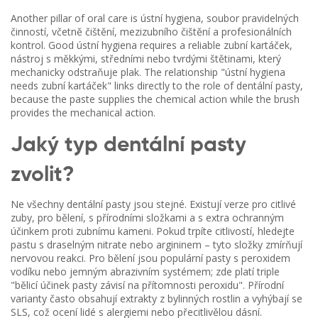
Another pillar of oral care is
ústní hygiena
,
soubor pravidelných
činností, včetně čištění, mezizubního čištění a profesionálních
kontrol
. Good ústní hygiena requires a reliable
zubní kartáček
,
nástroj s měkkými, středními nebo tvrdými štětinami, který
mechanicky odstraňuje plak
. The relationship "ústní hygiena
needs zubní kartáček" links directly to the role of dentální pasty,
because the paste supplies the chemical action while the brush
provides the mechanical action.
Jaký typ dentální pasty
zvolit?
Ne všechny dentální pasty jsou stejné. Existují verze pro citlivé
zuby, pro bělení, s přírodními složkami a s extra ochranným
účinkem proti zubnímu kameni. Pokud trpíte citlivostí, hledejte
pastu s draselným nitrate nebo argininem – tyto složky zmírňují
nervovou reakci. Pro bělení jsou populární pasty s peroxidem
vodíku nebo jemným abrazivním systémem; zde platí triple
"bělicí účinek pasty závisí na přítomnosti peroxidu". Přírodní
varianty často obsahují extrakty z bylinných rostlin a vyhýbají se
SLS, což ocení lidé s alergiemi nebo přecitlivělou dásní.