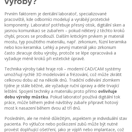
výroby?
Prvním faktorem je
dentální laboratoř
,
specializované
pracoviště, kde odborníci modelují a vyrábějí protetické
komponenty
. Laboratoř potřebuje přesný otisk, digitální sken a
jasnou komunikaci se zubařem – pokud některý z těchto kroků
chybí, proces se prodlouží. Dalším kritickým prvkem je
materiál
mostu
,
typ použitého materiálu, např. zirkonium, fúzní keramika
nebo kov‑keramika
. Lehký a pevný materiál jako zirkonium
často zkracuje dobu výroby, protože se lépe opracovává a
vyžaduje méně kroků při estetické úpravě.
Technika výroby také hraje roli – moderní CAD/CAM systémy
umožňují rychlé 3D modelování a frézování, což může zkrátit
celkovou dobu až na několik dnů. Tradiční odlévání zlomkem
týdne je stále běžné, ale vyžaduje ruční úpravy a déle trvající
leštění. Spojení techniky a materiálu proto přímo
ovlivňuje
dobu výroby můstku
. Pokud laboratoř používá digitální tok
práce, může během jedné návštěvy zubaře připravit hotový
most k nasazení během dvou až tří dnů.
Posledním, ale ne méně důležitým, aspektem je individuální stav
pacienta. Po výtlučce nebo poškození zubů může být nutné
provést doplňující ošetření, jako je výplň nebo implantace, což