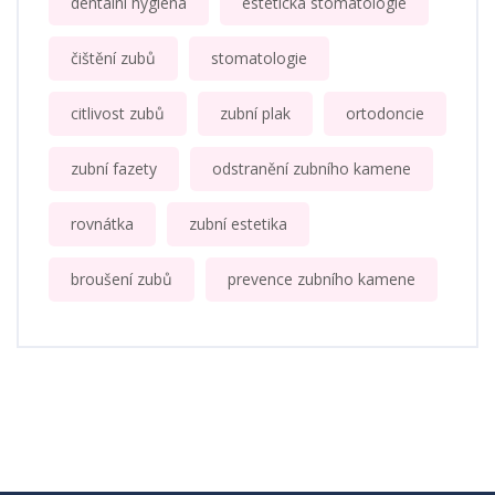
dentální hygiena
estetická stomatologie
čištění zubů
stomatologie
citlivost zubů
zubní plak
ortodoncie
zubní fazety
odstranění zubního kamene
rovnátka
zubní estetika
broušení zubů
prevence zubního kamene