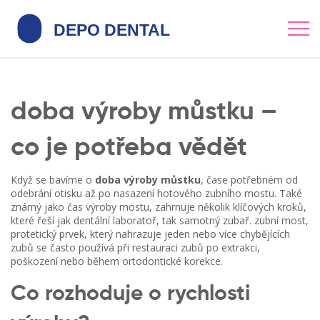
doba výroby můstku –
co je potřeba vědět
Když se bavíme o
doba výroby můstku
,
čase potřebném od
odebrání otisku až po nasazení hotového zubního mostu
. Také
známý jako
čas výroby mostu
, zahrnuje několik klíčových kroků,
které řeší jak dentální laboratoř, tak samotný zubař.
zubní most
,
protetický prvek, který nahrazuje jeden nebo více chybějících
zubů
se často používá při restauraci zubů po extrakci,
poškození nebo během ortodontické korekce.
Co rozhoduje o rychlosti