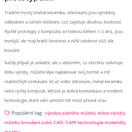
Tradiční mosty (metal‑keramika, zirkonium) jsou vyrobeny
odléváním a ručním leštěním, což zajišťuje dlouhou životnost.
Rychlé prototypy z kompozitu se tisknou během 1‑2 dnů, jsou
levnější, ale mají kratší životnost a nižší odolnost vůči síle
kousání.
Každý případ je unikátní, ale s vědomím, co všechno ovlivňuje
dobu výroby, můžete lépe naplánovat svůj termín a mít
realističtější očekávání. Ať už volíte zirkonium, metal‑keramiku
nebo rychlý kompozit, klíčové je dobrá komunikace a moderní
technologie, které vám umožní mít most přesně včas.
Populární tag :
výroba zubního můstku
doba výroby
můstku
broušení zubů
CAD/CAM technologie
materiály