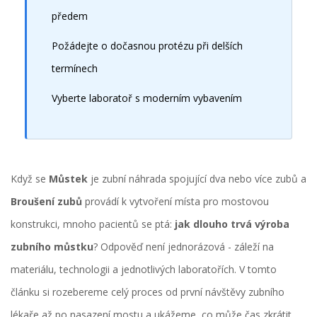
předem
Požádejte o dočasnou protézu při delších
termínech
Vyberte laboratoř s moderním vybavením
Když se
Můstek
je zubní náhrada spojující dva nebo více zubů
a
Broušení zubů
provádí k vytvoření místa pro mostovou
konstrukci
, mnoho pacientů se ptá:
jak dlouho trvá výroba
zubního můstku
? Odpověď není jednorázová - záleží na
materiálu, technologii a jednotlivých laboratořích. V tomto
článku si rozebere­me celý proces od první návštěvy zubního
lékaře až po nasazení mostu a ukážeme, co může čas zkrátit