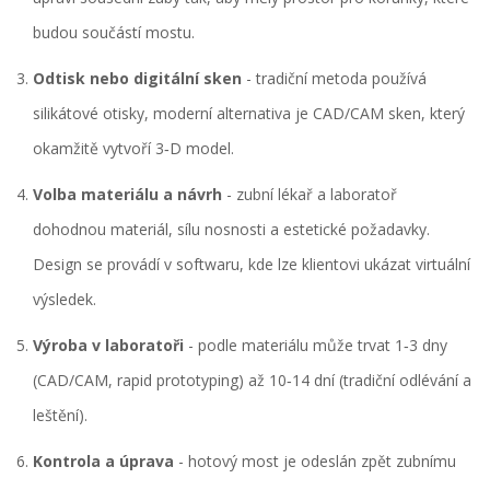
budou součástí mostu.
Odtisk nebo digitální sken
- tradiční metoda používá
silikátové otisky, moderní alternativa je CAD/CAM sken, který
okamžitě vytvoří 3‑D model.
Volba materiálu a návrh
- zubní lékař a laboratoř
dohodnou materiál, sílu nosnosti a estetické požadavky.
Design se provádí v softwaru, kde lze klientovi ukázat virtuální
výsledek.
Výroba v laboratoři
- podle materiálu může trvat 1‑3 dny
(CAD/CAM, rapid prototyping) až 10‑14 dní (tradiční odlévání a
leštění).
Kontrola a úprava
- hotový most je odeslán zpět zubnímu