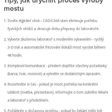
Tipy, jak urychlit proces výroby
mostu
Zvolte digitální otisk - CAD/CAM sken eliminuje potřebu
fyzických otisků a zkracuje dobu přepravy do laboratoře.
Vyberte zkušenou laboratoř s moderním vybavením - rychlý
3‑D tisk a automatické frézování dokáží most vyrobit během
48 hodin.
Komplexní komunikace - předem doplňte všechny požadavky
(barva, tvar, nosnost) a vyhněte se dodatečným úpravám.
Rozvrhněte si čas - pokud je most potřeba na konkrétní
událost (svatba, prezentace), informujte o tom zubního lékaře
a laboratoř s předstihem.
Požádejte o dočasnou protézu - pokud by čekání mělo být