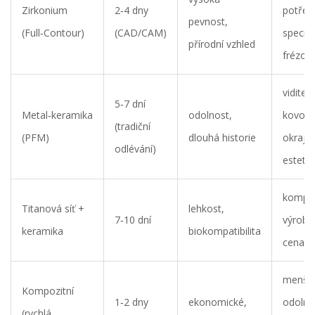
Zirkonium
2‑4 dny
potřeb
pevnost,
(Full‑Contour)
(CAD/CAM)
speciál
přírodní vzhled
frézov
viditel
5‑7 dní
Metal‑keramika
odolnost,
kovový
(tradiční
(PFM)
dlouhá historie
okraj,
odlévání)
estetic
komple
Titanová síť +
lehkost,
7‑10 dní
výroba,
keramika
biokompatibilita
cena
menší
Kompozitní
1‑2 dny
ekonomické,
odolno
(rychlá