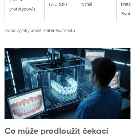
(3‑D tisk)
rychlé
kratší
prototypová)
životn
Doba výroby podle materiálu mostu
Co může prodloužit čekací