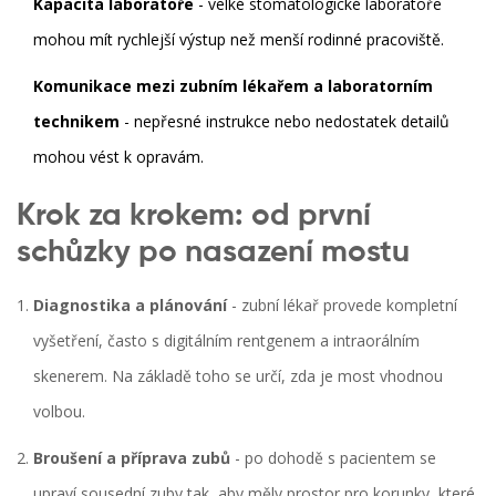
Kapacita laboratoře
- velké stomatologické laboratoře
mohou mít rychlejší výstup než menší rodinné pracoviště.
Komunikace mezi zubním lékařem a laboratorním
technikem
- nepřesné instrukce nebo nedostatek detailů
mohou vést k opravám.
Krok za krokem: od první
schůzky po nasazení mostu
Diagnostika a plánování
- zubní lékař provede kompletní
vyšetření, často s digitálním rentgenem a intraorálním
skenerem. Na základě toho se určí, zda je most vhodnou
volbou.
Broušení a příprava zubů
- po dohodě s pacientem se
upraví sousední zuby tak, aby měly prostor pro korunky, které