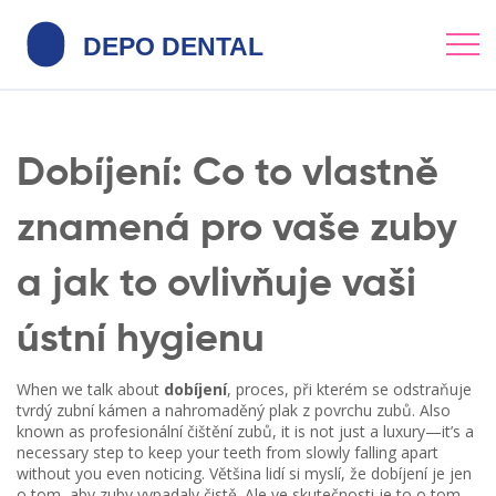
Dobíjení: Co to vlastně
znamená pro vaše zuby
a jak to ovlivňuje vaši
ústní hygienu
When we talk about
dobíjení
,
proces, při kterém se odstraňuje
tvrdý zubní kámen a nahromaděný plak z povrchu zubů
. Also
known as
profesionální čištění zubů
, it is not just a luxury—it’s a
necessary step to keep your teeth from slowly falling apart
without you even noticing.
Většina lidí si myslí, že dobíjení je jen
o tom, aby zuby vypadaly čistě. Ale ve skutečnosti je to o tom,