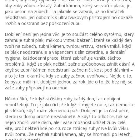
aby zuby vůbec zůstaly. Zubní kámen, který se tvoří z plaku, je
jako beton na zubech – a jakmile se zatvrdí, už ho kartáček
neodstraní. Jen odborník s ultrazvukovým přístrojem ho dokáže
rozbít a odstranit bez poškození zubu.
Dobíjení není jen jedna věc. Je to součást celého systému, který
zahrnuje
zubní plak
,
měkkou vrstvu bakterií, která se každý den
tvoří na zubech
,
zubní kámen
,
tvrdou vrstvu, která vzniká, když
se plak neodstraňuje a vápencem z slin zatvrdne
, a
dentální
hygiena
,
každodenní praxe, která zabraňuje vzniku těchto
problémů
. Když se plak nečistí, začne způsobovat zánět dásní. A
když se zubní kámen neodstraní, začne ničit kost pod dásními –
a to je ten okamžik, kdy se zuby začnou uvolňovat. Nejde o to,
že byste měli mít dobíjení jednou za rok. Jde o to, že bez něj se
vaše zuby připravují na odchod.
Někdo říká, že když si čistím zuby každý den, tak dobíjení
nepotřebuji. To je jako říct, že když si myjete ruce, tak nemusíte
jít k lékaři, když máte zlomenou paži. Dobíjení je ta část péče,
kterou si doma prostě nezvládnete. A když to odložíte, tak se
nejen zhorší vaše dech, ale i vaše možnost udržet zuby celé.
Víte, proč někteří lidé po 40. roce ztrácejí zuby? Ne kvůli věku.
Kvůli tomu, že nechali zubní kámen, aby se hromadil po letech.