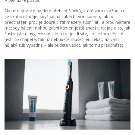
A pak už je pozdě.
Na této stránce najdete přehled článků, které vám ukážou, co
se skutečně děje, když se na zubech tvoří kámen, jak ho
předcházet, proč je dobré čistit mezery zubní nití, a proč některé
metody bělení mohou zubní kámen ještě zhoršit. Nejde o to, jak
často jste u hygienistky. Jde o to, jestli víte, co se tam děje. A
jestli to chápete, tak už nebudete muset jen čekat, až vám
nějaký zub vypadne – ale budete vědět, jak tomu předcházet.