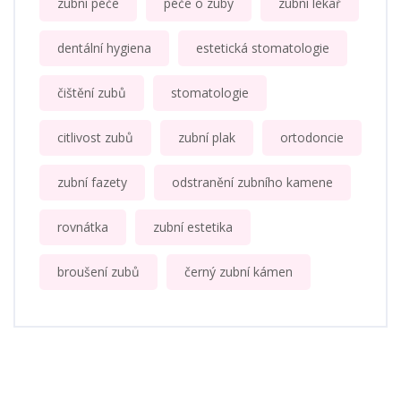
zubní péče
péče o zuby
zubní lékař
dentální hygiena
estetická stomatologie
čištění zubů
stomatologie
citlivost zubů
zubní plak
ortodoncie
zubní fazety
odstranění zubního kamene
rovnátka
zubní estetika
broušení zubů
černý zubní kámen