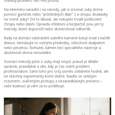
maskují problém, než řeší příčinu.
Na internetu narazíte i na návody, jak si srovnat zuby doma
pomocí gumiček nebo "průhledných dlah" z e-shopu. Bradavky
na rovné zuby? Zní to lákavě, ale riskujete trvalé poškození
chrupu nebo dásní. Opravdu efektivní a bezpečné jsou jen ty
metody, které doporučil nebo zkontroloval odborník.
Rady na domácí odstranění zubního kamene kolují snad v každé
diskusi. Neriskujte to ostrými předměty, oldschool skalpelem
nebo pinzetou. Bohužel, kámen bez speciálního nástroje a
zkušenosti doma nesundáte.
Domácí metody péče o zuby mají smysl, pokud je děláte
správně, pravidelně a víte, kdy je čas svěřit problém
profesionálovi. Sami toho pro svůj úsměv zvládnete hodně, ale
ne všechny experimenty končí dobře. Riaďte se selským
rozumem, ověřenými postupy a nezanedbávejte prevenci –
vaše budoucí já vám za to poděkuje.