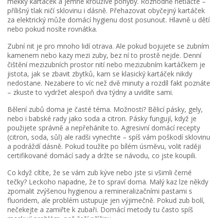
měkký kartáček a jemné krouživé pohyby. Rozhodně netlačte –
přílišný tlak ničí sklovinu i dásně. Přehazovat obyčejný kartáček
za elektrický může domácí hygienu dost posunout. Hlavně u dětí
nebo pokud nosíte rovnátka.
Zubní nit je pro mnoho lidí otrava. Ale pokud bojujete se zubním
kamenem nebo kazy mezi zuby, bez ní to prostě nejde. Denní
čištění mezizubních prostor nití nebo mezizubním kartáčkem je
jistota, jak se zbavit zbytků, kam se klasický kartáček nikdy
nedostane. Nezabere to víc než dvě minuty a rozdíl fakt poznáte
– zkuste to vydržet alespoň dva týdny a uvidíte sami.
Bělení zubů doma je časté téma. Možnosti? Bělicí pásky, gely,
nebo i babské rady jako soda a citron. Pásky fungují, když je
použijete správně a nepřeháníte to. Agresivní domácí recepty
(citron, soda, sůl) ale radši vynechte – spíš vám poškodí sklovinu
a podráždí dásně. Pokud toužíte po bílém úsměvu, volit raději
certifikované domácí sady a držte se návodu, co jste koupili.
Co když cítíte, že se vám zub kýve nebo jste si všimli černé
tečky? Leckoho napadne, že to spraví doma. Malý kaz lze někdy
zpomalit zvýšenou hygienou a remineralizačními pastami s
fluoridem, ale problém ustupuje jen výjimečně. Pokud zub bolí,
nečekejte a zamiřte k zubaři. Domácí metody tu často spíš