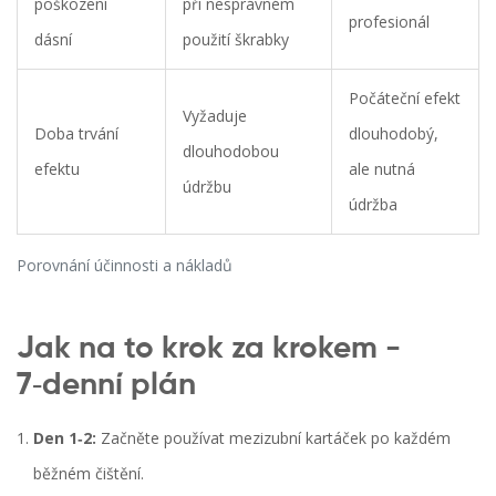
poškození
při nesprávném
profesionál
dásní
použití škrabky
Počáteční efekt
Vyžaduje
Doba trvání
dlouhodobý,
dlouhodobou
efektu
ale nutná
údržbu
údržba
Porovnání účinnosti a nákladů
Jak na to krok za krokem -
7‑denní plán
Den 1‑2:
Začněte používat mezizubní kartáček po každém
běžném čištění.