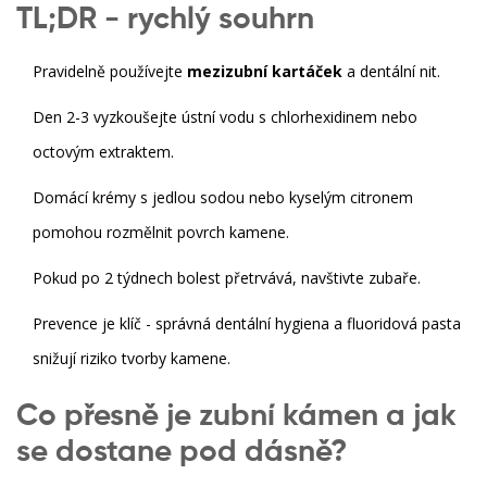
TL;DR - rychlý souhrn
Pravidelně používejte
mezizubní kartáček
a dentální nit.
Den 2-3 vyzkoušejte ústní vodu s chlorhexidinem nebo
octovým extraktem.
Domácí krémy s jedlou sodou nebo kyselým citronem
pomohou rozmělnit povrch kamene.
Pokud po 2 týdnech bolest přetrvává, navštivte zubaře.
Prevence je klíč - správná
dentální hygiena
a fluoridová pasta
snižují riziko tvorby kamene.
Co přesně je
zubní kámen
a jak
se dostane pod dásně?