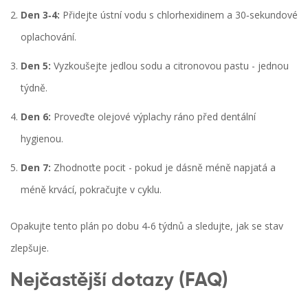
Den 3‑4:
Přidejte ústní vodu s chlorhexidinem a 30‑sekundové
oplachování.
Den 5:
Vyzkoušejte jedlou sodu a citronovou pastu - jednou
týdně.
Den 6:
Proveďte olejové výplachy ráno před dentální
hygienou.
Den 7:
Zhodnoťte pocit - pokud je dásně méně napjatá a
méně krvácí, pokračujte v cyklu.
Opakujte tento plán po dobu 4‑6 týdnů a sledujte, jak se stav
zlepšuje.
Nejčastější dotazy (FAQ)