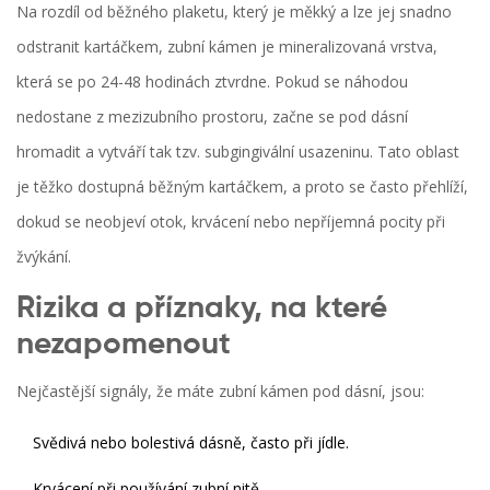
Na rozdíl od běžného plaketu, který je měkký a lze jej snadno
odstranit kartáčkem,
zubní kámen
je mineralizovaná vrstva,
která se po 24-48 hodinách ztvrdne. Pokud se náhodou
nedostane z mezizubního prostoru, začne se pod dásní
hromadit a vytváří tak tzv. subgingivální usazeninu. Tato oblast
je těžko dostupná běžným kartáčkem, a proto se často přehlíží,
dokud se neobjeví otok, krvácení nebo nepříjemná pocity při
žvýkání.
Rizika a příznaky, na které
nezapomenout
Nejčastější signály, že máte zubní kámen pod dásní, jsou:
Svědivá nebo bolestivá dásně, často při jídle.
Krvácení při používání zubní nitě.