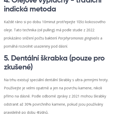
4. Olejové výplachy - tradiční
indická metoda
Každé ráno si po dobu 10minut protřepejte 1lžíci kokosového
oleje. Tato technika (oil pulling) má podle studie z 2022
prokázáno snížení počtu bakterií
Porphyromonas gingivalis
a
pomáhá rozvolnit usazeniny pod dásní.
5. Dentální škrabka (pouze pro
zkušené)
Na trhu existují speciální dentální škrabky s ultra‑jemnými hroty.
Používejte je velmi opatrně a jen na povrchu kamene, nikoli
přímo na dásně. Podle odborné zprávy z 2021 mohou škrabky
odstranit až 30% povrchního kamene, pokud jsou používány
pravidelně po dobu 4týdnů.