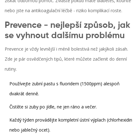
získat odbornou pomoc. Zvláště pokud máte diabetes, kouříte
nebo jste na antikoagulační léčbě - riziko komplikací roste.
Prevence - nejlepší způsob, jak
se vyhnout dalšímu problému
Prevence je vždy levnější i méně bolestivá než jakýkoli zásah.
Zde je pár osvědčených tipů, které můžete začlenit do denní
rutiny.
Používejte
zubní pastu s fluoridem
(1500ppm) alespoň
dvakrát denně.
Čistěte si zuby po jídle, ne jen ráno a večer.
Každý týden provádějte kompletní ústní výplach (chlorhexidin
nebo jablečný ocet).