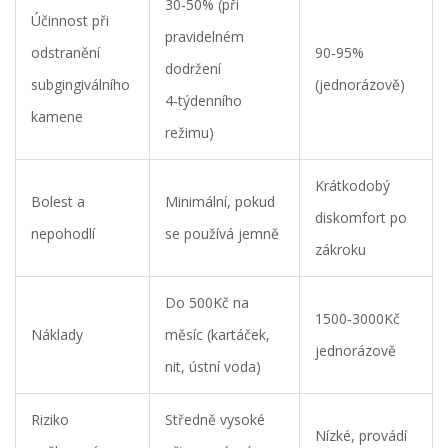
30‑50% (při
Účinnost při
pravidelném
odstranění
90‑95%
dodržení
subgingiválního
(jednorázově)
4‑týdenního
kamene
režimu)
Krátkodobý
Bolest a
Minimální, pokud
diskomfort po
nepohodlí
se používá jemně
zákroku
Do 500Kč na
1500‑3000Kč
Náklady
měsíc (kartáček,
jednorázově
nit, ústní voda)
Riziko
Středně vysoké
Nízké, provádí