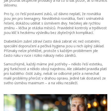
jak poznat bezpečné produkty a na co si dát pozor, ať si nezničíš
sklovinu.
Pro ty, co řeší postavení zubů, už dávno neplatí, že rovnátka
jsou jen pro teenagery. Neviditelná rovnátka, fixní i snímatelná
řešení, dokážou udělat s úsměvem divy. Nečekej ale rychlou
změnu – léčba je otázka měsíců. Pravidelné kontroly a trpělivost
jsou klíč k hezkému výsledku bez zbytečných komplikací.
Diabetikům zubní zdraví často dává zabrat víc než ostatním;
speciální doporučení a pečlivá hygiena jsou u nich úplný základ.
Příznaky nelze přehlížet, protože s každým problémem jde
často ruku v ruce i riziko nákazy nebo zánětů.
Samozřejmě, každý máme jiné potřeby – někdo řeší estetiku,
jiný funkčnost a někdo obojí najednou. Ale základní pravidla platí
pro každého: čistit zuby, nebát se odborné péče a nenechat
malé problémy přerůst v drahou opravu. Jedině tak dostaneš ze
svého úsměvu maximum – a na věku nezáleží.