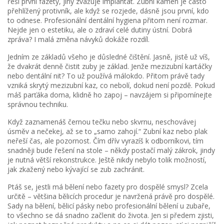
řeší první fazety, jiný zvažuje implantát. Zubní kámen je často
přehlížený protivník, ale když se rozjede, dásně jsou první, kdo
to odnese. Profesionální dentální hygiena přitom není rozmar.
Nejde jen o estetiku, ale o zdraví celé dutiny ústní. Dobrá
zpráva? I malá změna návyků dokáže rozdíl.
Jedním ze základů všeho je důsledné čištění. Jasně, jistě už víš,
že dvakrát denně čistit zuby je základ. Jenže mezizubní kartáčky
nebo dentální nit? To už používá málokdo. Přitom právě tady
vzniká skrytý mezizubní kaz, co nebolí, dokud není pozdě. Pokud
máš parťáka doma, klidně ho zapoj – navzájem si připomínejte
správnou techniku.
Když zaznamenáš černou tečku nebo skvrnu, neschovávej
úsměv a nečekej, až se to „samo zahojí.“ Zubní kaz nebo plak
neřeší čas, ale pozornost. Čím dřív vyrazíš k odborníkovi, tím
snadněji bude řešení na stole – někdy postačí malý zákrok, jindy
je nutná větší rekonstrukce. Ještě nikdy nebylo tolik možností,
jak zkažený nebo kývající se zub zachránit.
Ptáš se, jestli má bělení nebo fazety pro dospělé smysl? Zcela
určitě – většina bělicích procedur je navržená právě pro dospělé.
Sady na bělení, bělicí pásky nebo profesionální bělení u zubaře,
to všechno se dá snadno začlenit do života. Jen si předem zjisti,