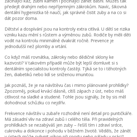
začínající kaz, zubní kámen i počínající zánět dásní. Můžeš tak
předejít drahým nebo nepříjemným zákrokům. Navíc, šikovná
dentální hygienistka tě naučí, jak správně čistit zuby a na co si
dát pozor doma.
Dětství a dospívání jsou na kontroly extra citlivá. U dětí se rizika
vzniku kazu mění s růstem a výměnou zubů. Rodiče by měli děti
vodit na kontrolu minimálně dvakrát ročně. Prevence je
jednodušší než plomby a vrtání.
Co když máš rovnátka, zákroky nebo dědičné sklony ke
kazivosti? V takovém případě může být lepší domluvit si s
dentálním specialistou kontroly častěji. Týká se to i těhotných
žen, diabetiků nebo lidí se sníženou imunitou.
Jak poznáš, že je na návštěvu čas i mimo plánované prohlídky?
Zpozorněj, pokud krvácí dásně, cítíš zápach z úst, nebo máš
citlivost na sladké a studené. Tohle jsou signály, že by sis měl
dohodnout schůzku co nejdřív.
Frekvence návštěv u zubaře rozhodně není detail pro puntičkáře.
Má zásadní vliv na zdraví zubů i celého těla. Při pravidelných
prohlídkách se nezabýváš jen zuby – řešíš tím i zdraví srdce,
cukrovku a dokonce i pohodu v běžném životě. Věděls, že zánět
v ústech může ovlivnit výkon při sportu nebo náladu v práci?