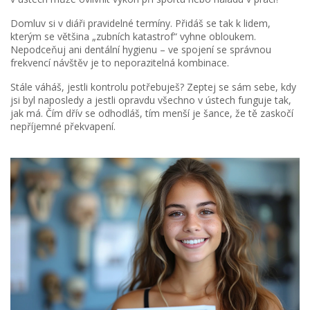
Domluv si v diáři pravidelné termíny. Přidáš se tak k lidem,
kterým se většina „zubních katastrof“ vyhne obloukem.
Nepodceňuj ani dentální hygienu – ve spojení se správnou
frekvencí návštěv je to neporazitelná kombinace.
Stále váháš, jestli kontrolu potřebuješ? Zeptej se sám sebe, kdy
jsi byl naposledy a jestli opravdu všechno v ústech funguje tak,
jak má. Čím dřív se odhodláš, tím menší je šance, že tě zaskočí
nepříjemné překvapení.