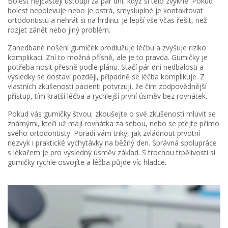
Bolest nejčastěji ustoupí za pár dní, když si tělo zvykne. Pokud
bolest nepolevuje nebo je ostrá, smysluplné je kontaktovat
ortodontistu a nehrát si na hrdinu. Je lepší vše včas řešit, než
rozjet zánět nebo jiný problém.
Zanedbané nošení gumiček prodlužuje léčbu a zvyšuje riziko
komplikací. Zní to možná přísně, ale je to pravda. Gumičky je
potřeba nosit přesně podle plánu. Stačí pár dní nedbalosti a
výsledky se dostaví později, případně se léčba komplikuje. Z
vlastních zkušeností pacienti potvrzují, že čím zodpovědnější
přístup, tím kratší léčba a rychlejší první úsměv bez rovnátek.
Pokud vás gumičky štvou, zkoušejte o své zkušenosti mluvit se
známými, kteří už mají rovnátka za sebou, nebo se ptejte přímo
svého ortodontisty. Poradí vám triky, jak zvládnout prvotní
nezvyk i praktické vychytávky na běžný den. Správná spolupráce
s lékařem je pro výsledný úsměv základ. S trochou trpělivosti si
gumičky rychle osvojíte a léčba půjde víc hladce.