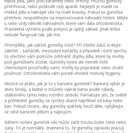
lepivá jídla, jako jsou karamely nebo ořechy, můžou gumičky
přetrhnout, nebo poškodit celý aparát. Nejlepší je vsadit na
měkká jídla a nakrájet vše na malé kousky. Pokud se gumička
přetrhne, nespoléhejte na improvizované náhradní řešení. Mějte
u sebe vždy několik náhradních, které vám dala ortodontistka.
Pravidelná výměna podle pokynů je úplný základ, jinak léčba
nebude fungovat tak, jak má.
Přemýšlíte, jak udržet gumičky čisté? Při čištění zubů si dejte
záležet – kartáček, mezizubní kartáčky a případně i ústní sprcha,
to všechno vám pomůže odstranit zbytky jídla, které by mohly
pod gumičkami zůstat. Gumičky byste ale neměli čistit
chemickými prostředky sami, mohly by popraskat nebo ztratit
pružnost. Ortodontistka vám poradí vhodné metody hygieny.
Možná se ptáte, jak je to s barvami gumiček? Barevný výběr je
dnes široký, a klidně si můžete vybrat barvu podle nálady,
oblíbeného týmu nebo ročního období. Pamatujte jen, že světlé
a průhledné gumičky se rychleji zbarví například od kávy nebo
kari. Pokud chcete, aby gumičky vydržely hezčí déle, vyhýbejte
se silně barvícím jídlům a nápojům.
Během nošení gumiček vás může začít trochu bolet čelist nebo
zuby. To je normální, znamená to, že gumičky opravdu pracují.