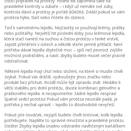
čisticí přípravek na protézy. Hodně lidí zapomíná také na
pravidelné kontroly u zubaře – i když už nemáte své zuby,
kontrola dásní a protézy je pořád důležitá. Zvlášť pokud se vám
protéza hýbe, tlačí nebo řežete do sliznice.
Teď k samotnému lepidlu. Nejčastěji se používají krémy, prášky
nebo polštářky. Největší hit poslední doby jsou krémová lepidla,
která stačí nanést na suchou a čistou protézu v tenké vrstvě,
zajistit přiměření v ústech a několik vteřin jemně přitlačit. Není
potřeba dávat lepidla zbytečně moc – spíš než pevnost zvýšíte
možnost podráždění, a navíc zbytky budete muset večer pracně
odstraňovat.
Některé lepidla mají chuť nebo složení, na které si musíte chvíli
zvykat. Pokud vás dráždí, vyzkoušejte jinou značku nebo
produkt bez příchuti. Rozdíl může být opravdu znát. Hledáte-li
větší stabilitu pro dolní protézu, zkuste kombinaci gelového a
práškového lepidla. A nezapomeňte: žádné lepidlo nespraví
špatně sedící protézu! Pokud vám protéza neustále padá, je
potřeba ji nechat upravit – lepidlo to dlouhodobě nevyřeší.
Pokud jste nováček, nejspíš budete chvíli testovat, kolik lepidla
potřebujete. Najděte to správné množství a pravidelně protézu
čistěte! Zbytky lepidla snadno odstraníte navlhčeným kartáčkem