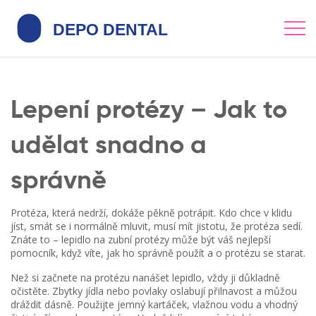
Lepení protézy – Jak to
udělat snadno a
správně
Protéza, která nedrží, dokáže pěkně potrápit. Kdo chce v klidu
jíst, smát se i normálně mluvit, musí mít jistotu, že protéza sedí.
Znáte to – lepidlo na zubní protézy může být váš nejlepší
pomocník, když víte, jak ho správně použít a o protézu se starat.
Než si začnete na protézu nanášet lepidlo, vždy ji důkladně
očistěte. Zbytky jídla nebo povlaky oslabují přilnavost a můžou
dráždit dásně. Použijte jemný kartáček, vlažnou vodu a vhodný