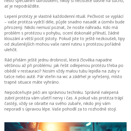
nebo speciálním ubrouskem, nikdy si nečistěte dásně na sucho,
ať je nepodráždíte.
Lepení protézy je vlastně každodenní rituál. Pečlivost se vyplácí
– vaše protéza vydrží déle, půjde snadno nasadit a úsměv bude
přirozený. Nikdo nemusí poznat, že nosíte náhradu. Kdo má
problém s protézou v pohybu, ocení dokonalé přilnutí, žádné
klouzání a větší pocit jistoty. Pokud jste to ještě nezkoušeli, tipy
od zkušenějších mohou vaše ranní rutinu s protézou pořádně
ulehčit.
Rád přidám ještě jednu drobnost, která člověka napadne
většinou až při problému: jak řešit odlepenou protézu třeba po
obědě v restauraci? Nosím vždy malou tubu lepidla na zuby v
tašce nebo autě. Pár vteřin na wc a zádrhel je vyřešený, místo
trapné situace máte vyhráno.
Nepodceňujte péči ani správnou techniku. Správně nalepená
zubní protéza vám ušetří nervy i čas. A pokud vás protéza trápí
častěji, vždy se obraťte na svého zubaře, nikdo jiný vám
neporadí s úpravou lépe. Vaše pohodlí za to rozhodně stojí.