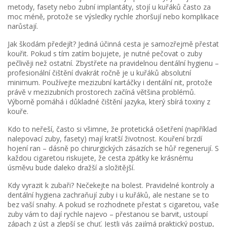
metody, fasety nebo zubní implantáty, stojí u kuřáků často za
moc méně, protože se výsledky rychle zhoršují nebo komplikace
narůstají.
Jak škodám předejít? Jediná účinná cesta je samozřejmě přestat
kouřit. Pokud s tím zatím bojujete, je nutné pečovat o zuby
pečlivěji než ostatní. Zbystřete na pravidelnou dentální hygienu –
profesionální čištění dvakrát ročně je u kuřáků absolutní
minimum. Používejte mezizubní kartáčky i dentální nit, protože
právě v mezizubních prostorech začíná většina problémů.
Výborně pomáhá i důkladné čištění jazyka, který sbírá toxiny z
kouře.
Kdo to neřeší, často si všimne, že protetická ošetření (například
nalepovací zuby, fasety) mají kratší životnost. Kouření brzdí
hojení ran – dásně po chirurgických zásazích se hůř regenerují. S
každou cigaretou riskujete, že cesta zpátky ke krásnému
úsměvu bude daleko dražší a složitější.
Kdy vyrazit k zubaři? Nečekejte na bolest. Pravidelné kontroly a
dentální hygiena zachraňují zuby i u kuřáků, ale nestane se to
bez vaší snahy. A pokud se rozhodnete přestat s cigaretou, vaše
zuby vám to dají rychle najevo – přestanou se barvit, ustoupí
zápach z úst a zlepší se chuť. Jestli vás zajímá praktický postup,