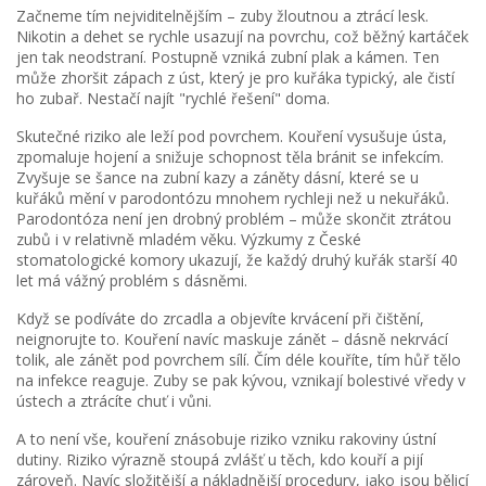
Začneme tím nejviditelnějším – zuby žloutnou a ztrácí lesk.
Nikotin a dehet se rychle usazují na povrchu, což běžný kartáček
jen tak neodstraní. Postupně vzniká zubní plak a kámen. Ten
může zhoršit zápach z úst, který je pro kuřáka typický, ale čistí
ho zubař. Nestačí najít "rychlé řešení" doma.
Skutečné riziko ale leží pod povrchem. Kouření vysušuje ústa,
zpomaluje hojení a snižuje schopnost těla bránit se infekcím.
Zvyšuje se šance na zubní kazy a záněty dásní, které se u
kuřáků mění v parodontózu mnohem rychleji než u nekuřáků.
Parodontóza není jen drobný problém – může skončit ztrátou
zubů i v relativně mladém věku. Výzkumy z České
stomatologické komory ukazují, že každý druhý kuřák starší 40
let má vážný problém s dásněmi.
Když se podíváte do zrcadla a objevíte krvácení při čištění,
neignorujte to. Kouření navíc maskuje zánět – dásně nekrvácí
tolik, ale zánět pod povrchem sílí. Čím déle kouříte, tím hůř tělo
na infekce reaguje. Zuby se pak kývou, vznikají bolestivé vředy v
ústech a ztrácíte chuť i vůni.
A to není vše, kouření znásobuje riziko vzniku rakoviny ústní
dutiny. Riziko výrazně stoupá zvlášť u těch, kdo kouří a pijí
zároveň. Navíc složitější a nákladnější procedury, jako jsou bělicí