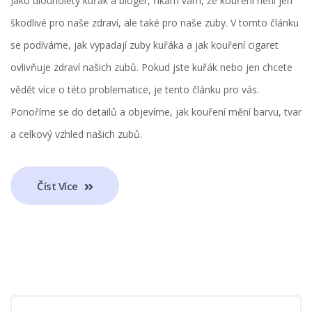
Jako dlouholetý kuřák a bloger, říkám vám, že kouření není jen
škodlivé pro naše zdraví, ale také pro naše zuby. V tomto článku
se podíváme, jak vypadají zuby kuřáka a jak kouření cigaret
ovlivňuje zdraví našich zubů. Pokud jste kuřák nebo jen chcete
vědět více o této problematice, je tento článku pro vás.
Ponoříme se do detailů a objevíme, jak kouření mění barvu, tvar
a celkový vzhled našich zubů.
Číst Více