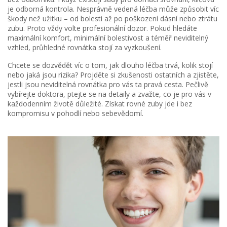
je odborná kontrola. Nesprávně vedená léčba může způsobit víc
škody než užitku – od bolesti až po poškození dásní nebo ztrátu
zubu. Proto vždy volte profesionální dozor. Pokud hledáte
maximální komfort, minimální bolestivost a téměř neviditelný
vzhled, průhledné rovnátka stojí za vyzkoušení.
Chcete se dozvědět víc o tom, jak dlouho léčba trvá, kolik stojí
nebo jaká jsou rizika? Projděte si zkušenosti ostatních a zjistěte,
jestli jsou neviditelná rovnátka pro vás ta pravá cesta. Pečlivě
vybírejte doktora, ptejte se na detaily a zvažte, co je pro vás v
každodenním životě důležité. Získat rovné zuby jde i bez
kompromisu v pohodlí nebo sebevědomí.