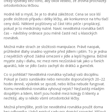
chtějí výsledky bez toho, aby okolí vědělo, že zrovna procházejí
ortodontickou léčbou.
Hodně lidí si myslí, že je to drahá záležitost. Cena se sice liší
podle složitosti případu i délky léčby, ale konkurence na trhu tlačí
ceny dolů. Některé pojišťovny už část této péče i proplácejí,
pokud je to medicínsky nutné. Navíc neviditelná rovnátka šetří
čas – návštěvy ordinace jsou méně časté než u klasických
rovnátek.
Možná máte strach ze složitosti manipulace. Právě naopak,
průhledné dlahy snadno vyjmete před jídlem i pitím. To je jedna
z největších výhod: žádná omezení v jídle a lepší hygiena. Běžně
myjete zuby i dlahu, nic mezi nimi nezůstává tak jako u fixních
aparátů, kde se jídlo často zachytí do drátků a gumiček.
Co si pohlídat? Neviditelná rovnátka vyžadují vaši disciplínu.
Pokud je často sundáváte nebo nenosíte doporučených 20–22
hodin denně, výsledek se zpozdí, nebo léčba nebude fungovat.
Komu neviditelná rovnátka vyhovují nejvíc? Nejčastěji mladým
dospělým a lidem, kteří jsou hodně mezi kolegy či klienty a
nechtějí, aby si někdo všiml ortodontické léčby.
Možná přemýšlíte, jestli lze neviditelná rovnátka použít doma
bez odborníka. I když existují sady pro domácí srovnání, klíčová