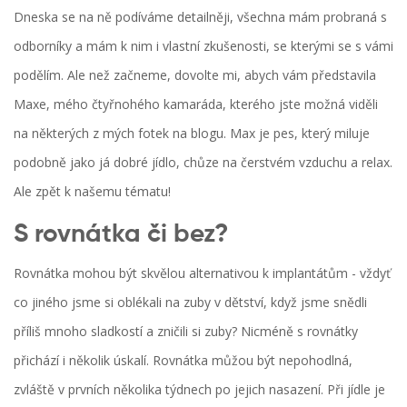
Dneska se na ně podíváme detailněji, všechna mám probraná s
odborníky a mám k nim i vlastní zkušenosti, se kterými se s vámi
podělím. Ale než začneme, dovolte mi, abych vám představila
Maxe, mého čtyřnohého kamaráda, kterého jste možná viděli
na některých z mých fotek na blogu. Max je pes, který miluje
podobně jako já dobré jídlo, chůze na čerstvém vzduchu a relax.
Ale zpět k našemu tématu!
S rovnátka či bez?
Rovnátka mohou být skvělou alternativou k implantátům - vždyť
co jiného jsme si oblékali na zuby v dětství, když jsme snědli
příliš mnoho sladkostí a zničili si zuby? Nicméně s rovnátky
přichází i několik úskalí. Rovnátka můžou být nepohodlná,
zvláště v prvních několika týdnech po jejich nasazení. Při jídle je