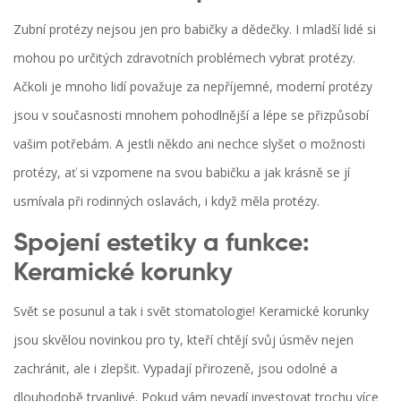
Zubní protézy nejsou jen pro babičky a dědečky. I mladší lidé si
mohou po určitých zdravotních problémech vybrat protézy.
Ačkoli je mnoho lidí považuje za nepříjemné, moderní protézy
jsou v současnosti mnohem pohodlnější a lépe se přizpůsobí
vašim potřebám. A jestli někdo ani nechce slyšet o možnosti
protézy, ať si vzpomene na svou babičku a jak krásně se jí
usmívala při rodinných oslavách, i když měla protézy.
Spojení estetiky a funkce:
Keramické korunky
Svět se posunul a tak i svět stomatologie! Keramické korunky
jsou skvělou novinkou pro ty, kteří chtějí svůj úsměv nejen
zachránit, ale i zlepšit. Vypadají přirozeně, jsou odolné a
dlouhodobě trvanlivé. Pokud vám nevadí investovat trochu více