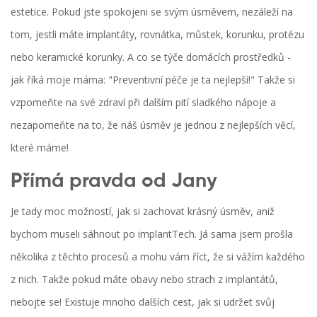
estetice. Pokud jste spokojeni se svým úsměvem, nezáleží na
tom, jestli máte implantáty, rovnátka, můstek, korunku, protézu
nebo keramické korunky. A co se týče domácích prostředků -
jak říká moje máma: "Preventivní péče je ta nejlepší!" Takže si
vzpomeňte na své zdraví při dalším pití sladkého nápoje a
nezapomeňte na to, že náš úsměv je jednou z nejlepších věcí,
které máme!
Přímá pravda od Jany
Je tady moc možností, jak si zachovat krásný úsměv, aniž
bychom museli sáhnout po implantTech. Já sama jsem prošla
několika z těchto procesů a mohu vám říct, že si vážím každého
z nich. Takže pokud máte obavy nebo strach z implantátů,
nebojte se! Existuje mnoho dalších cest, jak si udržet svůj