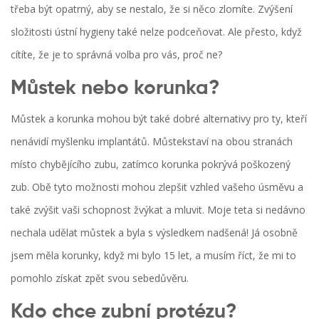
třeba být opatrný, aby se nestalo, že si něco zlomíte. Zvýšení
složitosti ústní hygieny také nelze podceňovat. Ale přesto, když
cítíte, že je to správná volba pro vás, proč ne?
Můstek nebo korunka?
Můstek a korunka mohou být také dobré alternativy pro ty, kteří
nenávidí myšlenku implantátů. Můstekstaví na obou stranách
místo chybějícího zubu, zatímco korunka pokrývá poškozený
zub. Obě tyto možnosti mohou zlepšit vzhled vašeho úsměvu a
také zvýšit vaši schopnost žvýkat a mluvit. Moje teta si nedávno
nechala udělat můstek a byla s výsledkem nadšená! Já osobně
jsem měla korunky, když mi bylo 15 let, a musím říct, že mi to
pomohlo získat zpět svou sebedůvěru.
Kdo chce zubní protézu?