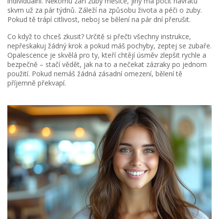
individuální. Někomu září zuby měsíce, jiný má pocit návratu
skvrn už za pár týdnů. Záleží na způsobu života a péči o zuby.
Pokud tě trápí citlivost, neboj se bělení na pár dní přerušit.
Co když to chceš zkusit? Určitě si přečti všechny instrukce,
nepřeskakuj žádný krok a pokud máš pochyby, zeptej se zubaře.
Opalescence je skvělá pro ty, kteří chtějí úsměv zlepšit rychle a
bezpečně – stačí vědět, jak na to a nečekat zázraky po jednom
použití. Pokud nemáš žádná zásadní omezení, bělení tě
příjemně překvapí.