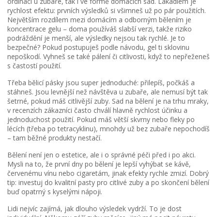
ordinaci u zubaře, tak i ve formě domácích sad. Lákadlem je
rychlost efektu: prvních výsledků si všimneš už po pár použitích.
Největším rozdílem mezi domácím a odborným bělením je
koncentrace gelu – doma používáš slabší verzi, takže riziko
podráždění je menší, ale výsledky nejsou tak rychlé. Je to
bezpečné? Pokud postupuješ podle návodu, gel ti sklovinu
nepoškodí. Vyhneš se také pálení či citlivosti, když to nepřeženeš
s častostí použití.
Třeba bělicí pásky jsou super jednoduché: přilepíš, počkáš a
stáhneš. Jsou levnější než návštěva u zubaře, ale nemusí být tak
šetrné, pokud máš citlivější zuby. Sad na bělení je na trhu mraky,
v recenzích zákazníci často chválí hlavně rychlost účinku a
jednoduchost použití. Pokud máš větší skvrny nebo fleky po
lécích (třeba po tetracyklinu), mnohdy už bez zubaře nepochodíš
– tam běžné produkty nestačí.
Bělení není jen o estetice, ale i o správné péči před i po akci.
Mysli na to, že první dny po bělení je lepší vyhýbat se kávě,
červenému vínu nebo cigaretám, jinak efekty rychle zmizí. Dobrý
tip: investuj do kvalitní pasty pro citlivé zuby a po skončení bělení
buď opatrný s kyselými nápoji.
Lidi nejvíc zajímá, jak dlouho výsledek vydrží. To je dost