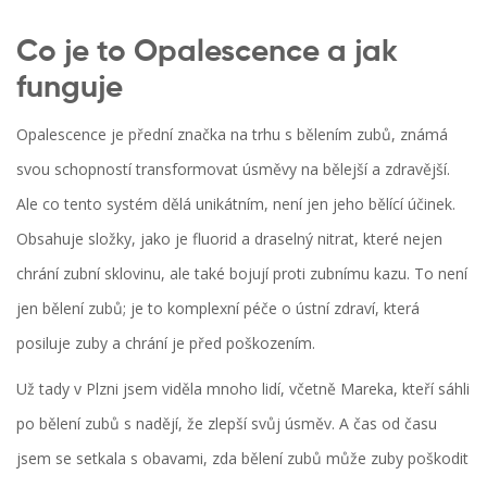
Co je to Opalescence a jak
funguje
Opalescence je přední značka na trhu s bělením zubů, známá
svou schopností transformovat úsměvy na bělejší a zdravější.
Ale co tento systém dělá unikátním, není jen jeho bělící účinek.
Obsahuje složky, jako je fluorid a draselný nitrat, které nejen
chrání zubní sklovinu, ale také bojují proti zubnímu kazu. To není
jen bělení zubů; je to komplexní péče o ústní zdraví, která
posiluje zuby a chrání je před poškozením.
Už tady v Plzni jsem viděla mnoho lidí, včetně Mareka, kteří sáhli
po bělení zubů s nadějí, že zlepší svůj úsměv. A čas od času
jsem se setkala s obavami, zda bělení zubů může zuby poškodit