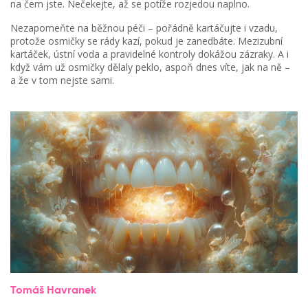
na čem jste. Nečekejte, až se potíže rozjedou naplno.
Nezapomeňte na běžnou péči – pořádně kartáčujte i vzadu,
protože osmičky se rády kazí, pokud je zanedbáte. Mezizubní
kartáček, ústní voda a pravidelné kontroly dokážou zázraky. A i
když vám už osmičky dělaly peklo, aspoň dnes víte, jak na ně –
a že v tom nejste sami.
Tomáš Havranek