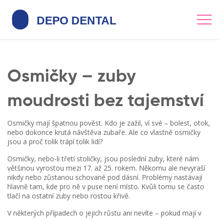
Osmičky – zuby
moudrosti bez tajemství
Osmičky mají špatnou pověst. Kdo je zažil, ví své – bolest, otok,
nebo dokonce krutá návštěva zubaře. Ale co vlastně osmičky
jsou a proč tolik trápí tolik lidí?
Osmičky, nebo-li třetí stoličky, jsou poslední zuby, které nám
většinou vyrostou mezi 17. až 25. rokem. Někomu ale nevyraší
nikdy nebo zůstanou schované pod dásní. Problémy nastávají
hlavně tam, kde pro ně v puse není místo. Kvůli tomu se často
tlačí na ostatní zuby nebo rostou křivě.
V některých případech o jejich růstu ani nevíte – pokud mají v