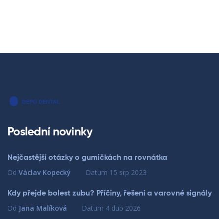
Poslední novinky
Nejčastější otázky o gumičkách na rovnátka
Od
Václav Kopecký
Datum
15 srp 2023
Kdy přejde bolest zubu? Příčiny, řešení a varovné signály
Od
Jana Malíková
Datum
4 dub 2026