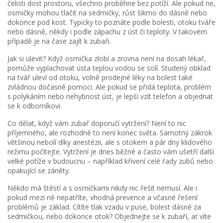
čelisti dost prostoru, všechno proběhne bez potíží. Ale pokud ne,
osmičky mohou tlačit na sedmičky, růst šikmo do dásně nebo
dokonce pod kost. Typicky to poznáte podle bolesti, otoku tváře
nebo dásně, někdy i podle zápachu z úst či teploty. V takovém
případě je na čase zajít k zubaři.
Jak si ulevit? Když osmička zlobí a zrovna není na dosah lékař,
pomůže vyplachovat ústa teplou vodou se solí. Studený obklad
na tvář uleví od otoku, volně prodejné léky na bolest také
zvládnou dočasně pomoci. Ale pokud se přidá teplota, problém
s polykáním nebo nehybnost úst, je lepší vzít telefon a objednat
se k odborníkovi.
Co dělat, když vám zubař doporučí vytržení? Není to nic
příjemného, ale rozhodně to není konec světa. Samotný zákrok
většinou nebolí díky anestézii, ale s otokem a pár dny klidového
režimu počítejte. Vytržení je dnes běžné a často vám ušetří další
velké potíže v budoucnu – například křivení celé řady zubů nebo
opakující se záněty.
Někdo má štěstí a s osmičkami nikdy nic řešit nemusí. Ale i
pokud mezi ně nepatříte, vhodná prevence a včasné řešení
problémů je základ. Cítíte tlak vzadu v puse, bolest dásně za
sedmičkou, nebo dokonce otok? Objednejte se k zubaři, ať víte