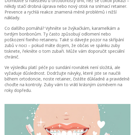
Domluvte si návštěvu u ortodontisty dřív, než se cokoli pokazí –
někdy stačí drobná úprava nebo nový otisk na snímací retainer.
Prevence a rychlá reakce znamená méně problémů i nižší
náklady.
Co dalšího pomáhá? Vyhněte se žvýkačkám, karamelkám a
tvrdým bonbonům. Ty často způsobují odlomení nebo
poškození fixního retaineru. Také si dávejte pozor na skřípání
zubů v noci – pokud máte dojem, že občas ve spánku zuby
tisknete, řekněte o tom zubaři. Může vám doporučit speciální
chránič.
Ve výsledku platí: péče po sundání rovnátek není složitá, ale
vyžaduje důslednost. Dodržujte návyky, které jste se naučili
během ortodoncie, noste retainer, čistěte důkladně a pravidelně
choďte na kontroly. Zuby vám to vrátí krásným úsměvem na
roky dopředu.