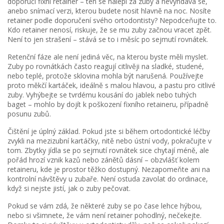
doporučí fixní retainer – ten se nalepí za zuby a nevyndává se,
anebo snímací verzi, kterou budete nosit hlavně na noc. Nosíte
retainer podle doporučení svého ortodontisty? Nepodceňujte to.
Kdo retainer nenosí, riskuje, že se mu zuby začnou vracet zpět.
Není to jen strašení – stává se to i měsíc po sejmutí rovnátek.
Retenční fáze ale není jediná věc, na kterou byste měli myslet.
Zuby po rovnátkách často reagují citlivěji na sladké, studené,
nebo teplé, protože sklovina mohla být narušená. Používejte
proto měkčí kartáček, ideálně s malou hlavou, a pastu pro citlivé
zuby. Vyhýbejte se tvrdému kousání do jablek nebo tuhých
baget – mohlo by dojít k poškození fixního retaineru, případně
posunu zubů.
Čištění je úplný základ. Pokud jste si během ortodontické léčby
zvykli na mezizubní kartáčky, nitě nebo ústní vody, pokračujte v
tom. Zbytky jídla se po sejmutí rovnátek sice chytají méně, ale
pořád hrozí vznik kazů nebo zánětů dásní – obzvlášť kolem
retaineru, kde je prostor těžko dostupný. Nezapomeňte ani na
kontrolní návštěvy u zubaře. Není ostuda zavolat do ordinace,
když si nejste jistí, jak o zuby pečovat.
Pokud se vám zdá, že některé zuby se po čase lehce hýbou,
nebo si všimnete, že vám není retainer pohodlný, nečekejte.