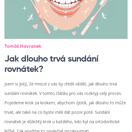
Tomáš Havranek
Jak dlouho trvá sundání
rovnátek?
Jsem si jistý, že mnozí z vás by chtěli vědět, jak dlouho trvá
sundání rovnátek. V tomto článku pro vás rozkryji celý proces.
Pojedeme krok za krokem, abychom zjistili, jak dlouho to může
trvat, ale také na co byste měli dát pozor poté. Sundání
rovnátek je důležitý krok u každého, kdo byl na ortodontické
léčbě. Tak pojďme to společně prozkoumat!