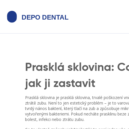
Prasklá sklovina: Co
jak ji zastavit
Prasklá sklovina je
prasklá sklovina
,
trvalé poškození vn
ztrátě zubu
. Není to jen estetický problém – je to varov
tvrdý nános bakterií, který tlačí na zub a způsobuje mikr
vytvořenými bakteriemi
. Pokud necháte prasklinu beze 
bolest, infekci nebo ztrátu zubu.