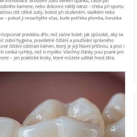
 ale kombinace. Broušení zubů během spánku, časté pítí
zubního kamene
, nebo dokonce náhlý náraz – třeba při sportu
ačnou cítit
citlivé zuby
,
bolest při studeném, sladkém nebo
ama – pokud ji nezachytíte včas, bude potřeba plomba, korunka
 rozpoznat prasklinu dřív, než začne bolet; jak způsobit, aby se
roč
zubní hygiena
,
pravidelné čištění a používání správného
kové čištění odstraní kámen, který je její hlavní příčinou; a proč i
h vzniká rychleji, než si myslíte. Všechny články jsou psané pro
 teorie – jen praktické kroky, které můžete udělat hned zítra.