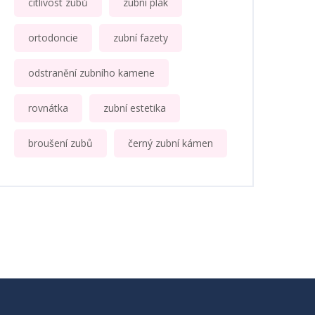
citlivost zubů
zubní plak
ortodoncie
zubní fazety
odstranění zubního kamene
rovnátka
zubní estetika
broušení zubů
černý zubní kámen