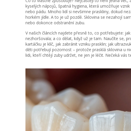
Co to vlastně způsobuje? Nejčastěji to není jedna věc,
kyselých nápojů, špatná hygiena, která umožňuje vznik
nebo pádu. Mnoho lidí si nevšimne praskliny, dokud nez
horkém jídle
. A to je už pozdě. Sklovina se nezahojí s
nebo dokonce odstranění zubu.
V našich článcích najdete přesně to, co potřebujete: jak
nezhoršovala; a co dělat, když už je tam. Naučíte se, p
kartáčku
je klíč, jak zabránit vzniku prasklin; jak ultrazvu
děti potřebují pozornost – protože prasklá sklovina u nic
lidi, kteří chtějí zuby udržet, ne jen je léčit. Nečeká vás