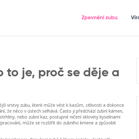
Zpevnění zubu
Vir
 to je, proč se děje a
ější vrstvy zubu, které může vést k kazům, citlivosti a dokonce
ání, že něco v ústech selhává. Často ji předchází
zubní kámen
,
otrhliny
, nebo
zubní kaz
,
postupné ničení skloviny kyselinami
zpracování, může se rozšířit do zubního kmene a způsobit