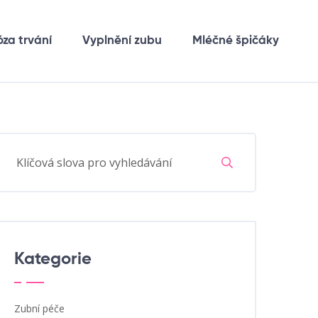
óza trvání
Vyplnění zubu
Mléčné špičáky
Kategorie
Zubní péče