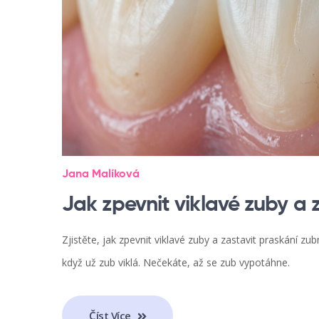
Jana Malíková
Jak zpevnit viklavé zuby a z
Zjistěte, jak zpevnit viklavé zuby a zastavit praskání zub
když už zub viklá. Nečekáte, až se zub vypotáhne.
Číst Více