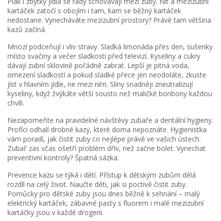
Plak i zbytky jídla se rády schovávají mezi zuby. Nit a mezizubní
kartáček zatočí s obojím i tam, kam se běžný kartáček
nedostane. Vynecháváte mezizubní prostory? Právě tam většina
kazů začíná.
Mnozí podceňují i vliv stravy. Sladká limonáda přes den, sušenky
místo svačiny a večer sladkosti před televizí. Kyseliny a cukry
dávají zubní sklovině pořádně zabrat. Lepší je pitná voda,
omezení sladkostí a pokud sladké přece jen neodoláte, zkuste
jíst v hlavním jídle, ne mezi ním. Sliny snadněji zneutralizují
kyseliny, když žvýkáte větší sousto než maličké bonbony každou
chvíli.
Nezapomeňte na pravidelné návštěvy zubaře a dentální hygieny.
Profíci odhalí drobné kazy, které doma nepoznáte. Hygienistka
vám poradí, jak čistit zuby co nejlépe právě ve vašich ústech.
Zubař zas včas ošetří problém dřív, než začne bolet. Vynechat
preventivní kontroly? Špatná sázka.
Prevence kazu se týká i dětí. Přístup k dětským zubům dělá
rozdíl na celý život. Naučte děti, jak si poctivě čistit zuby.
Pomůcky pro dětské zuby jsou dnes běžně k sehnání – malý
elektrický kartáček, zábavné pasty s fluorem i malé mezizubní
kartáčky jsou v každé drogerii.