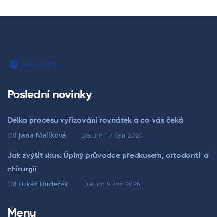
Poslední novinky
Délka procesu vyřizování rovnátek a co vás čeká
Od
Jana Malíková
Datum
17 čen 2024
Jak zvýšit skus: Úplný průvodce předkusem, ortodontií a
chirurgií
Od
Lukáš Hudeček
Datum
9 kvě 2026
Menu