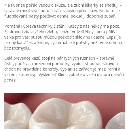
Na fluor se pořád vedou diskuze, ale zubní lékařky se shodují –
správné množství fluoru chrání sklovinu před kazy. Nebojte se
fluoridované pasty používat denně, pokud ji doporučí zubař.
Pomáhá i úprava techniky čištění. Každý z nás někdy má pocit,
že drhnutí zbaví všeho zlého, jenže tvrdé štětiny i pera příliš
velká pro vaši pusou můžou poškodit sklovinu i dásně. Lepší je
jemný kartáček a klidné, systematické pohyby než tvrdé drhnutí
bez rozmyslu.
Celá prevence kazů stojí na pár rychlých rutinách – správně
čistit, používat mezizubní pomůcky, vybírat vhodnou stravu a
chodit na pravidelné kontroly. Vyplatí se zařadit je mezi ranní a
večerní stereotyp. Výsledek? Klid u zubaře a velká úspora nervů i
peněz.