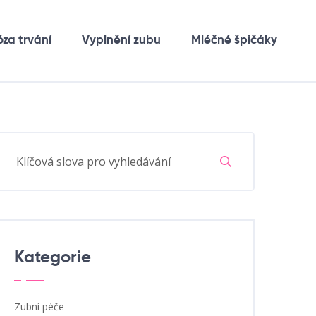
óza trvání
Vyplnění zubu
Mléčné špičáky
Kategorie
Zubní péče