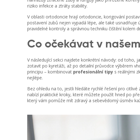
riziko infekce a ztráty stability.
V oblasti ortodoncie hrají
ortodoncie
,
korigování posta
postavení zubů nejen vypadá lépe, ale také usnadňuje úd
pravidelné kontroly a správnou techniku čištění kolem 
Co očekávat v našem
V následující sekci najdete konkrétní návody: od toho, ja
zotavit po kyretáži, až po detailní průvodce výběrem v
principu – kombinovat
profesionální tipy
s reálnými z
nejlépe.
Bez ohledu na to, jestli hledáte rychlé řešení pro citli
nabízí praktické kroky, které můžete použít hned po přeč
který vám pomůže mít zdravý a sebevědomý úsměv kaž