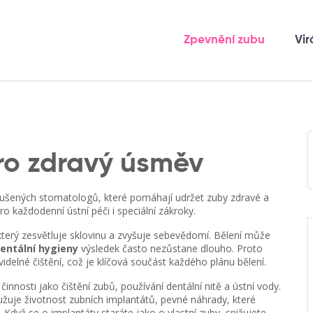
Zpevnění zubu
Vir
pro zdravý úsměv
kušených stomatologů, které pomáhají udržet zuby zdravé a
pro každodenní ústní péči i speciální zákroky.
který zesvětluje sklovinu a zvyšuje sebevědomí
. Bělení může
entální hygieny
výsledek často nezůstane dlouho. Proto
delné čištění, což je klíčová součást každého plánu bělení.
 činnosti jako čištění zubů, používání dentální nitě a ústní vody
.
užuje životnost
zubních implantátů
,
pevné náhrady, které
. Když se o implantáty staráte jako o vlastní zuby, snižujete