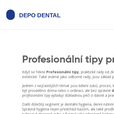
Profesionální tipy 
Když se řekne
Profesionální tipy
,
praktické rady od z
estetické
. Také známé jako
odborné rady
, jsou základ 
Jedním z nejčastějších témat jsou
bělení zubů
,
proces, 
být prováděno doma nebo v ordinaci, ale bez správné
d
profesionální tipy vyžadují
důkladnou péči o dásně a pravi
Další důležitý segment je
dentální hygiena
,
denní rutinní
Správná hygiena nejen předchází kazům, ale také prodl
nahrazují ztracené zuby a fungují jako přirozené kořeny