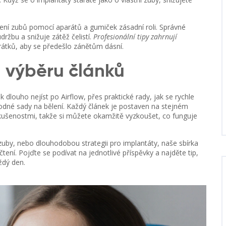
vení zubů pomocí aparátů a gumiček
zásadní roli. Správné
ržbu a snižuje zátěž čelistí.
Profesionální tipy zahrnují
drátků, aby se předešlo zánětům dásní.
 výběru článků
k dlouho nejíst po Airflow, přes praktické rady, jak se rychle
hodné sady na bělení. Každý článek je postaven na stejném
kušenostmi, takže si můžete okamžitě vyzkoušet, co funguje
vé zuby, nebo dlouhodobou strategii pro implantáty, naše sbírka
tení. Pojďte se podívat na jednotlivé příspěvky a najděte tip,
dý den.