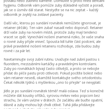
povlaku nebo zubního kamene. Domluvte si proto hned dentální
hygienu. Odborník vám pomůže zuby důkladně vyčistit a poradí,
jak se o úsměv dál starat. Nestyďte se na nic zeptat – každý
odborník je zvyklý na zvídavé pacienty.
Další věc, kterou po sundání rovnátek nemůžete ignorovat, je
retainer (držák). Ten vám zubař nasadí nebo doporučí. Retainer
drží vaše zuby na novém místě, protože zuby mají tendenci
vracet se zpět. Vynechání nošení znamená riziko, že vaše snaha
o rovné zuby přijde vniveč. Spousta lidí tuhle část podcení, ale
právě pravidelné nošení retaineru rozhoduje, zda budou zuby
rovné i za pár let.
Navitaminujte svoji zubní rutinu. Uvažujte nad zubní pastou s
fluoridem, mezizubními kartáčky a pravidelnými kontrolami.
Zuby po rovnátkách bývají často citlivější, a proto se nebojte
přidat do péče pastu proti citlivosti. Pokud pocítíte bolest nebo
vám retainer nesedí, okamžitě kontaktujte svého ortodontistu.
Čekat několik týdnů s myšlenkou „ono to přejde“ se nevyplatí.
Jídlo je po sundání rovnátek téměř malá oslava. Teď si konečně
můžete dát kousky oříšků, syrovou mrkev nebo popcorn bez
strachu, že vám uvízne v drátech. Ze začátku ale buďte opatrní,
dásně a zuby mohou být chvíli citlivé. Tuhá jídla přidávejte