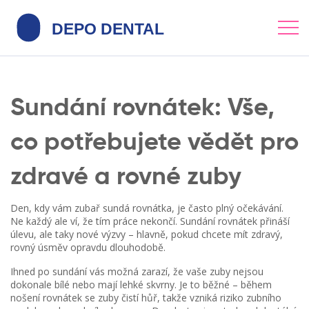
Sundání rovnátek: Vše,
co potřebujete vědět pro
zdravé a rovné zuby
Den, kdy vám zubař sundá rovnátka, je často plný očekávání.
Ne každý ale ví, že tím práce nekončí. Sundání rovnátek přináší
úlevu, ale taky nové výzvy – hlavně, pokud chcete mít zdravý,
rovný úsměv opravdu dlouhodobě.
Ihned po sundání vás možná zarazí, že vaše zuby nejsou
dokonale bílé nebo mají lehké skvrny. Je to běžné – během
nošení rovnátek se zuby čistí hůř, takže vzniká riziko zubního