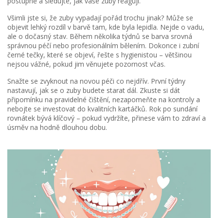
postupně a sledujte, jak vaše zuby reagují.
Všimli jste si, že zuby vypadají pořád trochu jinak? Může se
objevit lehký rozdíl v barvě tam, kde byla lepidla. Nejde o vadu,
ale o dočasný stav. Během několika týdnů se barva srovná
správnou péčí nebo profesionálním bělením. Dokonce i zubní
černé tečky, které se objeví, řešte s hygienistou – většinou
nejsou vážné, pokud jim věnujete pozornost včas.
Snažte se zvyknout na novou péči co nejdřív. První týdny
nastavují, jak se o zuby budete starat dál. Zkuste si dát
připomínku na pravidelné čištění, nezapomeňte na kontroly a
nebojte se investovat do kvalitních kartáčků. Rok po sundání
rovnátek bývá klíčový – pokud vydržíte, přinese vám to zdraví a
úsměv na hodně dlouhou dobu.