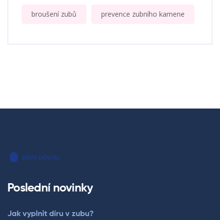
broušení zubů
prevence zubního kamene
Poslední novinky
Jak vyplnit díru v zubu?