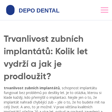
Trvanlivost zubních
implantátů: Kolik let
vydrží a jak je
prodloužit?
trvanlivost zubních implantátů
,
schopnost implantátu
fungovat bez problémů po desítky let
.
Je to otázka, kterou si
klade každý, kdo přemýšlí o implantaci. Nejde jen o to, že
implantát nahradí chybějící zub – jde o to, že ho budete mít na
celý život. A ano, to je možné. V praxi většina kvalitních
implantátů přežije 20 a více let, pokud je správně zavedený a