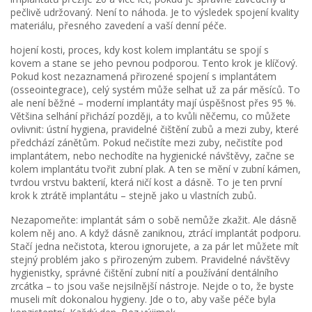
pečlivě udržovaný. Není to náhoda. Je to výsledek spojení kvality
materiálu, přesného zavedení a vaší denní péče.
hojení kosti
,
proces, kdy kost kolem implantátu se spojí s
kovem a stane se jeho pevnou podporou
.
Tento krok je klíčový.
Pokud kost nezaznamená přirozené spojení s implantátem
(osseointegrace), celý systém může selhat už za pár měsíců. To
ale není běžné – moderní implantáty mají úspěšnost přes 95 %.
Většina selhání přichází později, a to kvůli něčemu, co můžete
ovlivnit:
ústní hygiena
,
pravidelné čištění zubů a mezi zuby, které
předchází zánětům
.
Pokud nečistíte mezi zuby, nečistíte pod
implantátem, nebo nechodíte na hygienické návštěvy, začne se
kolem implantátu tvořit zubní plak. A ten se mění v
zubní kámen
,
tvrdou vrstvu bakterií, která ničí kost a dásně
.
To je ten první
krok k ztrátě implantátu – stejně jako u vlastních zubů.
Nezapomeňte: implantát sám o sobě nemůže zkažit. Ale dásně
kolem něj ano. A když dásně zaniknou, ztrácí implantát podporu.
Stačí jedna nečistota, kterou ignorujete, a za pár let můžete mít
stejný problém jako s přirozeným zubem. Pravidelné návštěvy
hygienistky, správné čištění zubní nití a používání dentálního
zrcátka – to jsou vaše nejsilnější nástroje. Nejde o to, že byste
museli mít dokonalou hygieny. Jde o to, aby vaše péče byla