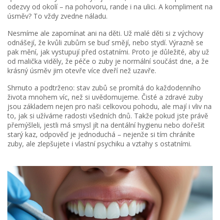
odezvy od okolí – na pohovoru, rande i na ulici. A kompliment na
úsměv? To vždy zvedne náladu.
Nesmíme ale zapomínat ani na děti. Už malé děti si z výchovy
odnášejí, že kvůli zubům se buď smějí, nebo stydí. Výrazně se
pak mění, jak vystupují před ostatními. Proto je důležité, aby už
od malička viděly, že péče o zuby je normální součást dne, a že
krásný úsměv jim otevře více dveří než uzavře.
Shrnuto a podtrženo: stav zubů se promítá do každodenního
života mnohem víc, než si uvědomujeme. Čisté a zdravé zuby
jsou základem nejen pro naši celkovou pohodu, ale mají i vliv na
to, jak si užíváme radosti všedních dnů. Takže pokud jste právě
přemýšleli, jestli má smysl jít na dentální hygienu nebo dořešit
starý kaz, odpověď je jednoduchá – nejenže si tím chráníte
zuby, ale zlepšujete i vlastní psychiku a vztahy s ostatními.