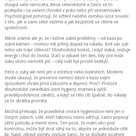
stoupá vaše nervozita, klesá sebevědomí a často se to
podepíše i na vašem chování v práci nebo při seznamování.
Psychologové potvrzují, že vzhled našeho úsměvu úzce souvisí
s tím, jak si sami sebe vážíme a jak bezpečně se cítíme ve
společnosti.
Méně známé ale je, že i běžné zubní problémy – od kazu po
zubní kámen – mohou mít přímý dopad na náladu. Bolí vás zub
nebo vás trápí citlivost? Dlouhodobá bolest, i když slabá, snižuje
energii i chuť do života. Stačí si vybavit ten den, kdy jste kvůli
zubu skoro nemohli jíst – celý svět byl prostě šedější.
Péče o zuby ale není jen o estetice nebo bolestech. Moderní
studie ukazují, že prevence nemocí dásní a kazu svým
způsobem chrání před úzkostmi a depresí. Proč? Protože
dlouhodobé zanedbání ústní hygieny znamená vyšší
pravděpodobnost zánětů, a když se tělo cítí špatně, do nálady
se to zkrátka promítá.
Možná překvapí, že pravidelná cesta k hygienistovi není jen o
čistých zubech. Lidé, kteří takovou rutinu udržují, často popisují
větší pohodu a menší stres. Ten pocit, že mám věci pod
kontrolou, může být dost silný na to, abyste se jednoduše cítili
líp. Navíc zdravý úsměv zvyšuje šanci, že se dočkáte pozitivní