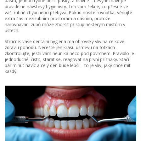
pastu, jednou týdně bělicí pásky, a hlavně – nevynechávejte
pravidelné návštěvy hygienisty. Ten vám řekne, co přesně ve
vaší rutině chybí nebo přebývá. Pokud nosíte rovnátka, věnujte
extra čas mezizubním prostorám a dásním, protože
narovnávání zubů může zhoršit přístup některým místům v
ústech.
Stručně: vaše dentální hygiena má obrovský vliv na celkové
zdraví i pohodu. Neřešte jen krásu úsměvu na fotkách –
zkontrolujte, jestli vám neuniká něco pod povrchem. Pravidlo je
jednoduché: čistit, starat se, reagovat na první příznaky. Stačí
pár minut navíc a celý den bude lepší – to je vliv, jaký chce mít
každý.