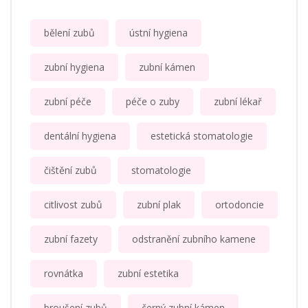
bělení zubů
ústní hygiena
zubní hygiena
zubní kámen
zubní péče
péče o zuby
zubní lékař
dentální hygiena
estetická stomatologie
čištění zubů
stomatologie
citlivost zubů
zubní plak
ortodoncie
zubní fazety
odstranění zubního kamene
rovnátka
zubní estetika
broušení zubů
černý zubní kámen