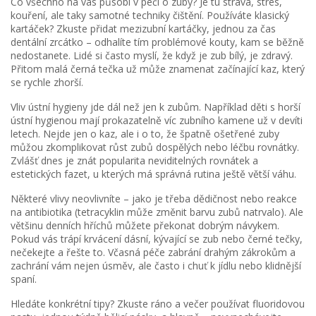
Co všechno na vás působí v péči o zuby? Je tu strava, stres,
kouření, ale taky samotné techniky čištění. Používáte klasický
kartáček? Zkuste přidat mezizubní kartáčky, jednou za čas
dentální zrcátko – odhalíte tím problémové kouty, kam se běžně
nedostanete. Lidé si často myslí, že když je zub bílý, je zdravý.
Přitom malá černá tečka už může znamenat začínající kaz, který
se rychle zhorší.
Vliv ústní hygieny jde dál než jen k zubům. Například děti s horší
ústní hygienou mají prokazatelně víc zubního kamene už v devíti
letech. Nejde jen o kaz, ale i o to, že špatně ošetřené zuby
můžou zkomplikovat růst zubů dospělých nebo léčbu rovnátky.
Zvlášť dnes je znát popularita neviditelných rovnátek a
estetických fazet, u kterých má správná rutina ještě větší váhu.
Některé vlivy neovlivníte – jako je třeba dědičnost nebo reakce
na antibiotika (tetracyklin může změnit barvu zubů natrvalo). Ale
většinu denních hříchů můžete překonat dobrým návykem.
Pokud vás trápí krvácení dásní, kývající se zub nebo černé tečky,
nečekejte a řešte to. Včasná péče zabrání drahým zákrokům a
zachrání vám nejen úsměv, ale často i chuť k jídlu nebo klidnější
spaní.
Hledáte konkrétní tipy? Zkuste ráno a večer používat fluoridovou