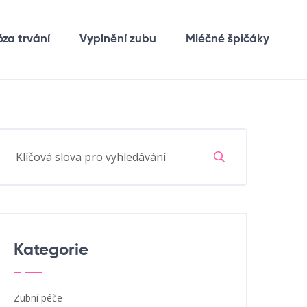
óza trvání
Vyplnění zubu
Mléčné špičáky
Kategorie
Zubní péče