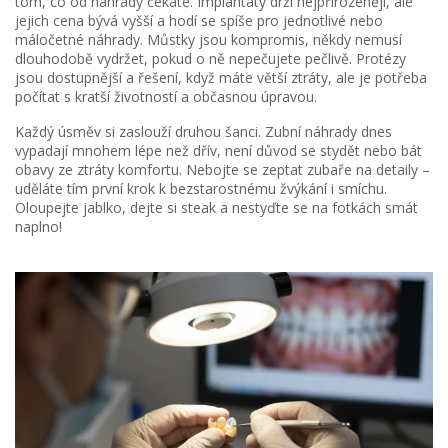
tom, co od náhrady čekáte. Implantáty drží nejpřirozeněji, ale
jejich cena bývá vyšší a hodí se spíše pro jednotlivé nebo
máločetné náhrady. Můstky jsou kompromis, někdy nemusí
dlouhodobě vydržet, pokud o ně nepečujete pečlivě. Protézy
jsou dostupnější a řešení, když máte větší ztráty, ale je potřeba
počítat s kratší životností a občasnou úpravou.
Každý úsměv si zaslouží druhou šanci. Zubní náhrady dnes
vypadají mnohem lépe než dřív, není důvod se stydět nebo bát
obavy ze ztráty komfortu. Nebojte se zeptat zubaře na detaily –
uděláte tím první krok k bezstarostnému žvýkání i smíchu.
Oloupejte jablko, dejte si steak a nestyďte se na fotkách smát
naplno!