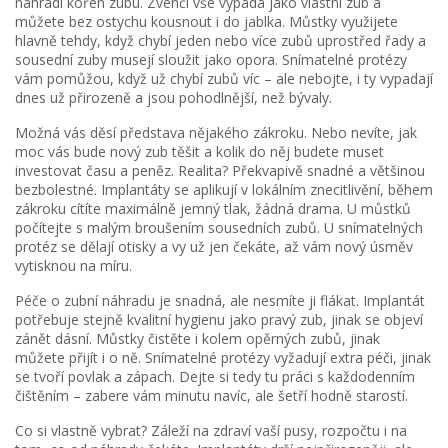
nahradí kořen zubu. Zvenčí vše vypadá jako vlastní zub a
můžete bez ostychu kousnout i do jablka. Můstky využijete
hlavně tehdy, když chybí jeden nebo více zubů uprostřed řady a
sousední zuby musejí sloužit jako opora. Snímatelné protézy
vám pomůžou, když už chybí zubů víc – ale nebojte, i ty vypadají
dnes už přirozeně a jsou pohodlnější, než bývaly.
Možná vás děsí představa nějakého zákroku. Nebo nevíte, jak
moc vás bude nový zub těšit a kolik do něj budete muset
investovat času a peněz. Realita? Překvapivě snadné a většinou
bezbolestné. Implantáty se aplikují v lokálním znecitlivění, během
zákroku cítíte maximálně jemný tlak, žádná drama. U můstků
počítejte s malým broušením sousedních zubů. U snímatelných
protéz se dělají otisky a vy už jen čekáte, až vám nový úsměv
vytisknou na míru.
Péče o zubní náhradu je snadná, ale nesmíte ji flákat. Implantát
potřebuje stejně kvalitní hygienu jako pravý zub, jinak se objeví
zánět dásní. Můstky čistěte i kolem opěrných zubů, jinak
můžete přijít i o ně. Snímatelné protézy vyžadují extra péči, jinak
se tvoří povlak a zápach. Dejte si tedy tu práci s každodenním
čištěním – zabere vám minutu navíc, ale šetří hodně starostí.
Co si vlastně vybrat? Záleží na zdraví vaší pusy, rozpočtu i na