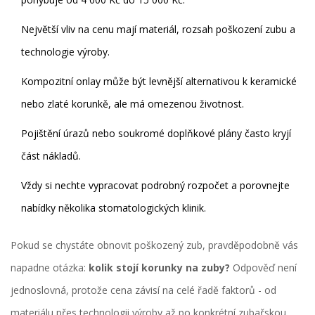
Největší vliv na cenu mají materiál, rozsah poškození zubu a
technologie výroby.
Kompozitní onlay může být levnější alternativou k keramické
nebo zlaté korunkě, ale má omezenou životnost.
Pojištění úrazů nebo soukromé doplňkové plány často kryjí
část nákladů.
Vždy si nechte vypracovat podrobný rozpočet a porovnejte
nabídky několika stomatologických klinik.
Pokud se chystáte obnovit poškozený zub, pravděpodobně vás
napadne otázka:
kolik stojí korunky na zuby?
Odpověď není
jednoslovná, protože cena závisí na celé řadě faktorů - od
materiálu přes technologii výroby až po konkrétní zubařskou