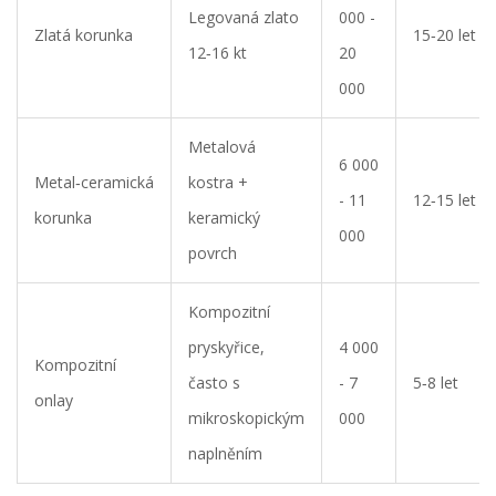
Legovaná zlato
000 -
Zlatá korunka
15‑20 let
12‑16 kt
20
000
Metalová
6 000
Metal‑ceramická
kostra +
- 11
12‑15 let
korunka
keramický
000
povrch
Kompozitní
pryskyřice,
4 000
Kompozitní
často s
- 7
5‑8 let
onlay
mikroskopickým
000
naplněním