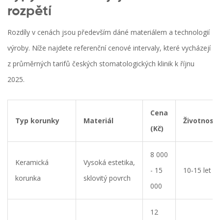
rozpětí
Rozdíly v cenách jsou především dáné materiálem a technologií
výroby. Níže najdete referenční cenové intervaly, které vycházejí
z průměrných tarifů českých stomatologických klinik k říjnu
2025.
Cena
Typ korunky
Materiál
Životnost
(Kč)
8 000
Keramická
Vysoká estetika,
- 15
10‑15 let
korunka
sklovitý povrch
000
12