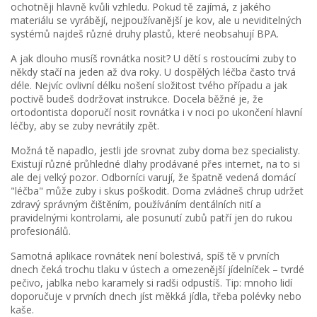
ochotněji hlavně kvůli vzhledu. Pokud tě zajímá, z jakého
materiálu se vyrábějí, nejpoužívanější je kov, ale u neviditelných
systémů najdeš různé druhy plastů, které neobsahují BPA.
A jak dlouho musíš rovnátka nosit? U dětí s rostoucími zuby to
někdy stačí na jeden až dva roky. U dospělých léčba často trvá
déle. Nejvíc ovlivní délku nošení složitost tvého případu a jak
poctivě budeš dodržovat instrukce. Docela běžné je, že
ortodontista doporučí nosit rovnátka i v noci po ukončení hlavní
léčby, aby se zuby nevrátily zpět.
Možná tě napadlo, jestli jde srovnat zuby doma bez specialisty.
Existují různé průhledné dlahy prodávané přes internet, na to si
ale dej velký pozor. Odborníci varují, že špatně vedená domácí
"léčba" může zuby i skus poškodit. Doma zvládneš chrup udržet
zdravý správným čištěním, používáním dentálních nití a
pravidelnými kontrolami, ale posunutí zubů patří jen do rukou
profesionálů.
Samotná aplikace rovnátek není bolestivá, spíš tě v prvních
dnech čeká trochu tlaku v ústech a omezenější jídelníček – tvrdé
pečivo, jablka nebo karamely si radši odpustíš. Tip: mnoho lidí
doporučuje v prvních dnech jíst měkká jídla, třeba polévky nebo
kaše.