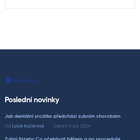
Poslední novinky
Jak dentální zrcátko předchází zubním chorobám
Od
Lucie Kučerová
Datum
5 srp 2024
Zubní fazety: Co očekávat během a po proceduře