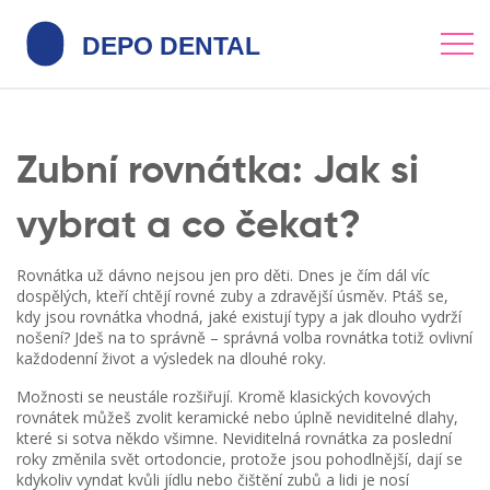
Zubní rovnátka: Jak si
vybrat a co čekat?
Rovnátka už dávno nejsou jen pro děti. Dnes je čím dál víc
dospělých, kteří chtějí rovné zuby a zdravější úsměv. Ptáš se,
kdy jsou rovnátka vhodná, jaké existují typy a jak dlouho vydrží
nošení? Jdeš na to správně – správná volba rovnátka totiž ovlivní
každodenní život a výsledek na dlouhé roky.
Možnosti se neustále rozšiřují. Kromě klasických kovových
rovnátek můžeš zvolit keramické nebo úplně neviditelné dlahy,
které si sotva někdo všimne. Neviditelná rovnátka za poslední
roky změnila svět ortodoncie, protože jsou pohodlnější, dají se
kdykoliv vyndat kvůli jídlu nebo čištění zubů a lidi je nosí