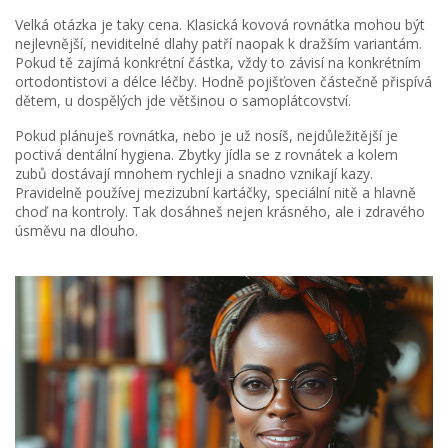
Velká otázka je taky cena. Klasická kovová rovnátka mohou být
nejlevnější, neviditelné dlahy patří naopak k dražším variantám.
Pokud tě zajímá konkrétní částka, vždy to závisí na konkrétním
ortodontistovi a délce léčby. Hodně pojišťoven částečně přispívá
dětem, u dospělých jde většinou o samoplátcovství.
Pokud plánuješ rovnátka, nebo je už nosíš, nejdůležitější je
poctivá dentální hygiena. Zbytky jídla se z rovnátek a kolem
zubů dostávají mnohem rychleji a snadno vznikají kazy.
Pravidelně používej mezizubní kartáčky, speciální nitě a hlavně
choď na kontroly. Tak dosáhneš nejen krásného, ale i zdravého
úsměvu na dlouho.