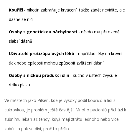
Kouřiči
- nikotin zabraňuje krvácení, takže zánět nevidíte, ale
dásně se ničí
Osoby s genetickou náchylností
- někdo má přirozeně
slabší dásně
Uživatelé protizápalových léků
- například léky na krevní
tlak nebo epilepsii mohou způsobit zvětšení dásní
Osoby s nízkou produkci slin
- sucho v ústech zvyšuje
riziko plaku
Ve městech jako Pilsen, kde je vysoký podíl kouřičů a lidí s
cukrovkou, je problém ještě častější. Mnoho pacientů přichází k
zubnímu lékaři až tehdy, když mají ztrátu jednoho nebo více
zubů - a pak se diví, proč to přišlo.