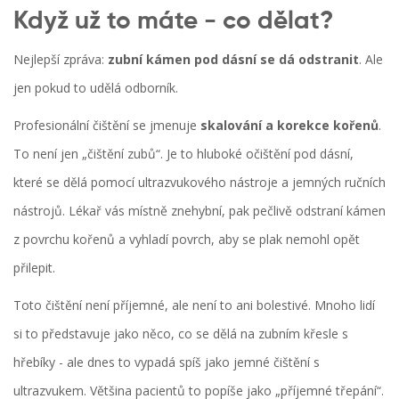
Když už to máte - co dělat?
Nejlepší zpráva:
zubní kámen pod dásní se dá odstranit
. Ale
jen pokud to udělá odborník.
Profesionální čištění se jmenuje
skalování a korekce kořenů
.
To není jen „čištění zubů“. Je to hluboké očištění pod dásní,
které se dělá pomocí ultrazvukového nástroje a jemných ručních
nástrojů. Lékař vás místně znehybní, pak pečlivě odstraní kámen
z povrchu kořenů a vyhladí povrch, aby se plak nemohl opět
přilepit.
Toto čištění není příjemné, ale není to ani bolestivé. Mnoho lidí
si to představuje jako něco, co se dělá na zubním křesle s
hřebíky - ale dnes to vypadá spíš jako jemné čištění s
ultrazvukem. Většina pacientů to popíše jako „příjemné třepání“.