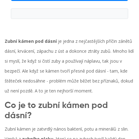
Zubní kámen pod dásní
je jedna z nejčastějších příčin zánětů
dásní, krvácení, zápachu z úst a dokonce ztráty zubů. Mnoho lidí
si myslí, že když si čistí zuby a používají náplavu, tak jsou v
bezpečí. Ale když se kámen tvoří přesně pod dásní - tam, kde
štěteček nedosáhne - problém může běžet bez příznaků, dokud
už není pozdě. A to je ten nejhorší moment.
Co je to zubní kámen pod
dásní?
Zubní kámen je zatvrdlý nános bakterií, potu a minerálů z slin.
Vzniká z
zubního plaku
, který se na zubech tvoří každý den.