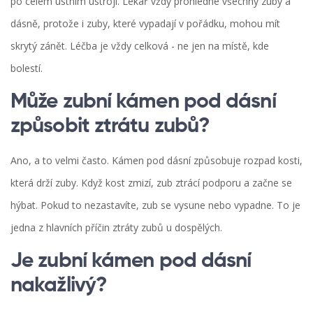
po celém ústním ústrojí. Lékař vždy prohlédne všechny zuby a
dásně, protože i zuby, které vypadají v pořádku, mohou mít
skrytý zánět. Léčba je vždy celková - ne jen na místě, kde
bolestí.
Může zubní kámen pod dásní
způsobit ztrátu zubů?
Ano, a to velmi často. Kámen pod dásní způsobuje rozpad kosti,
která drží zuby. Když kost zmizí, zub ztrácí podporu a začne se
hýbat. Pokud to nezastavíte, zub se vysune nebo vypadne. To je
jedna z hlavních příčin ztráty zubů u dospělých.
Je zubní kámen pod dásní
nakažlivý?