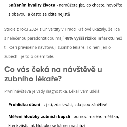
Snížením kvality života
- nemůžete jíst, co chcete, hovoříte
s obavou, a často se cítíte nejistě
Studie z roku 2024 z Univerzity v Hradci Králové ukázaly, že lidé
s nelečenou paradontitidou mají
48% vyšší riziko infarktu
než
ti, kteří pravidelně navštěvují zubního lékaře. To není jen o
zubech - je to o celém těle.
Co vás čeká na návštěvě u
zubního lékaře?
První návštěva je vždy diagnostika. Lékař vám udělá:
Prohlídku dásní
- zjistí, zda krvácí, zda jsou zánětlivé
Měření hloubky zubních kapslí
- pomocí malého měřítka,
které zjistí, jak hluboko se kámen nachází