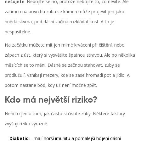
nečujete
. Nebojíte se ho, protože nebojíte to, co nevíte. Ale
zatímco na povrchu zubu se kámen může projevit jen jako
hnědá skvrna, pod dásní začíná rozkládat kost. A to je
nespasitelné.
Na začátku můžete mít jen mírné krvácení při čištění, nebo
zápach z úst, který si vysvětlíte špatnou stravou. Ale po několika
měsících se to mění. Dásně se začnou stahovat, zuby se
prodlužují, vznikají mezery, kde se zase hromadí pot a jídlo. A
potom nastane bod, kdy už není možné zpět.
Kdo má největší riziko?
Není to jen o tom, jak často si čistíte zuby. Některé faktory
zvyšují riziko výrazně:
Diabetici
- mají horší imunitu a pomalejší hojení dásní