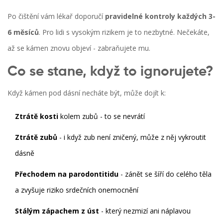
Po čištění vám lékař doporučí
pravidelné kontroly každých 3-
6 měsíců
. Pro lidi s vysokým rizikem je to nezbytné. Nečekáte,
až se kámen znovu objeví - zabraňujete mu.
Co se stane, když to ignorujete?
Když kámen pod dásní necháte být, může dojít k:
Ztrátě kosti
kolem zubů - to se nevrátí
Ztrátě zubů
- i když zub není zničený, může z něj vykroutit
dásně
Přechodem na parodontitidu
- zánět se šíří do celého těla
a zvyšuje riziko srdečních onemocnění
Stálým zápachem z úst
- který nezmizí ani náplavou