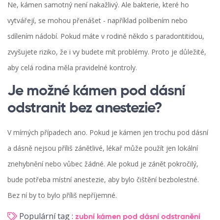
Ne, kámen samotný není nakažlivý. Ale bakterie, které ho
vytvářejí, se mohou přenášet - například políbením nebo
sdílením nádobí. Pokud máte v rodině někdo s paradontitidou,
zvyšujete riziko, že i vy budete mít problémy. Proto je důležité,
aby celá rodina měla pravidelné kontroly.
Je možné kámen pod dásní
odstranit bez anestezie?
V mírných případech ano. Pokud je kámen jen trochu pod dásní
a dásně nejsou příliš zánětlivé, lékař může použít jen lokální
znehybnění nebo vůbec žádné. Ale pokud je zánět pokročilý,
bude potřeba místní anestezie, aby bylo čištění bezbolestné.
Bez ní by to bylo příliš nepříjemné.
Populární tag :
zubní kámen pod dásní
odstranění