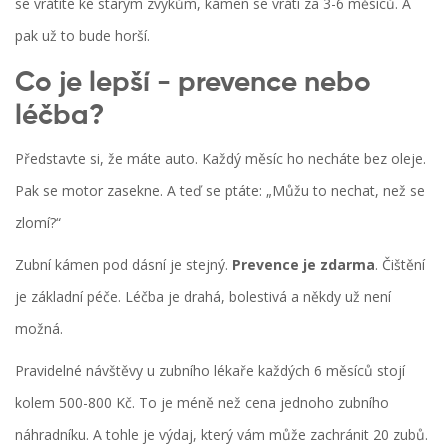
se vrátíte ke starým zvykům, kámen se vrátí za 3-6 měsíců. A
pak už to bude horší.
Co je lepší - prevence nebo
léčba?
Představte si, že máte auto. Každý měsíc ho necháte bez oleje.
Pak se motor zasekne. A teď se ptáte: „Můžu to nechat, než se
zlomí?“
Zubní kámen pod dásní je stejný.
Prevence je zdarma
. Čištění
je základní péče. Léčba je drahá, bolestivá a někdy už není
možná.
Pravidelné návštěvy u zubního lékaře každých 6 měsíců stojí
kolem 500-800 Kč. To je méně než cena jednoho zubního
náhradníku. A tohle je výdaj, který vám může zachránit 20 zubů.