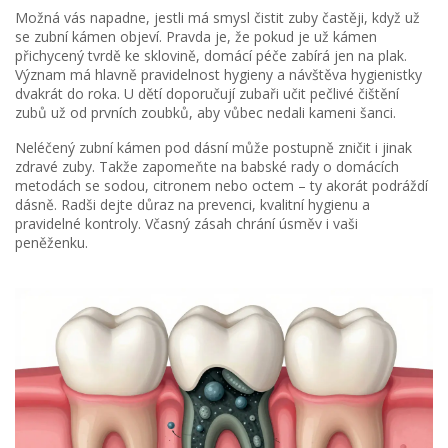
Možná vás napadne, jestli má smysl čistit zuby častěji, když už
se zubní kámen objeví. Pravda je, že pokud je už kámen
přichycený tvrdě ke sklovině, domácí péče zabírá jen na plak.
Význam má hlavně pravidelnost hygieny a návštěva hygienistky
dvakrát do roka. U dětí doporučují zubaři učit pečlivé čištění
zubů už od prvních zoubků, aby vůbec nedali kameni šanci.
Neléčený zubní kámen pod dásní může postupně zničit i jinak
zdravé zuby. Takže zapomeňte na babské rady o domácích
metodách se sodou, citronem nebo octem – ty akorát podráždí
dásně. Radši dejte důraz na prevenci, kvalitní hygienu a
pravidelné kontroly. Včasný zásah chrání úsměv i vaši
peněženku.