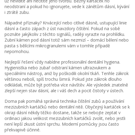
už nevidíte ani necítíte jeho tvorbu. Běžný kartáček ho
neodstraní a pokud ho ignorujete, vede k zánětům dásní, kývání
i ztrátě zubu.
Nápadné příznaky? Krvácející nebo citlivé dásně, ustupující linie
dásní a často zápach z úst navzdory čištění. Pokud na sobě
poznáte jakýkoliv z těchto signálů, raději vyrazte na prohlídku.
Zubní kámen pod dásní totiž sám nezmizí – domácí bělení nebo
pasta s bělícími mikrogranulemi vám v tomhle případě
nepomohou.
Nejlepší řešení vždy nabídne profesionální dentální hygiena.
Hygienistka nebo zubař odstraní kámen ultrazvukem a
speciálními nástroji, aniž by poškodili okolní tkáň. Tenhle zákrok
většinou nebolí, spíš trochu šimrá. Pokud jste zákrok dlouho
odkládali, může být potřeba více návštěv. Ale výsledek znatelně
zlepší nejen stav dásní, ale i váš dech a pocit čistoty v ústech.
Doma pak pomáhá správná technika čištění zubů a používání
mezizubních kartáčků nebo dentální nitě. Obyčejný kartáček se k
okraji dásní někdy těžko dostane, takže se nebojte zeptat v
ordinaci jakou velikost mezizubních kartáčků zvolit, nebo jestli
není lepší zkusit ústní sprchu. Moderní pomůcky jsou často
překvapivě účinné.