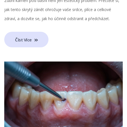
Zubní kámen pod dásní není jen estetický problém. Přečtěte si,
jak tento skrytý zánět ohrožuje vaše srdce, plíce a celkové
zdraví, a dozvíte se, jak ho účinně odstranit a předcházet.
Číst Více