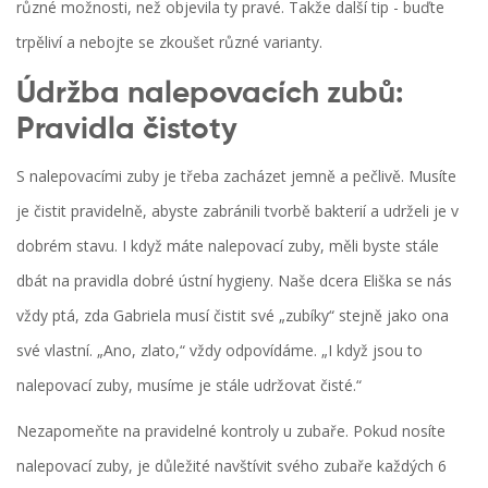
různé možnosti, než objevila ty pravé. Takže další tip - buďte
trpěliví a nebojte se zkoušet různé varianty.
Údržba nalepovacích zubů:
Pravidla čistoty
S nalepovacími zuby je třeba zacházet jemně a pečlivě. Musíte
je čistit pravidelně, abyste zabránili tvorbě bakterií a udrželi je v
dobrém stavu. I když máte nalepovací zuby, měli byste stále
dbát na pravidla dobré ústní hygieny. Naše dcera Eliška se nás
vždy ptá, zda Gabriela musí čistit své „zubíky“ stejně jako ona
své vlastní. „Ano, zlato,“ vždy odpovídáme. „I když jsou to
nalepovací zuby, musíme je stále udržovat čisté.“
Nezapomeňte na pravidelné kontroly u zubaře. Pokud nosíte
nalepovací zuby, je důležité navštívit svého zubaře každých 6