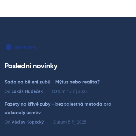
Poslední novinky
Sada na bělení zubů - Mýtus nebo realita?
Od
Lukáš Hudeček
Datum
12 říj 2025
Fazety na křivé zuby - bezbolestná metoda pro
dokonalý úsměv
Od
Václav Kopecký
Datum
5 říj 2025