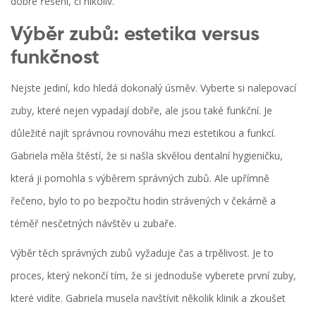
dobré řešení, či nikoliv.
Výběr zubů: estetika versus
funkčnost
Nejste jediní, kdo hledá dokonalý úsměv. Vyberte si nalepovací
zuby, které nejen vypadají dobře, ale jsou také funkční. Je
důležité najít správnou rovnováhu mezi estetikou a funkcí.
Gabriela měla štěstí, že si našla skvělou dentalní hygieničku,
která ji pomohla s výběrem správných zubů. Ale upřímně
řečeno, bylo to po bezpočtu hodin strávených v čekárně a
téměř nesčetných návštěv u zubaře.
Výběr těch správných zubů vyžaduje čas a trpělivost. Je to
proces, který nekončí tím, že si jednoduše vyberete první zuby,
které vidíte. Gabriela musela navštívit několik klinik a zkoušet