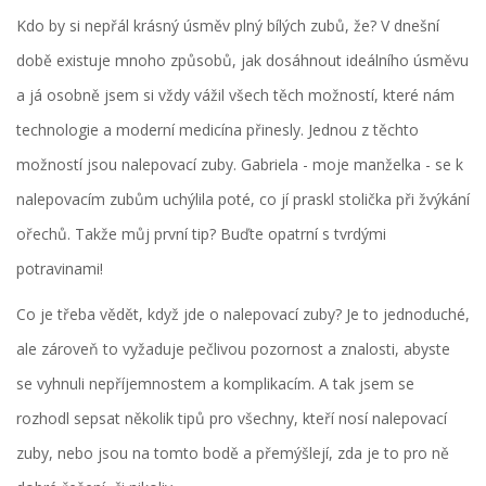
Kdo by si nepřál krásný úsměv plný bílých zubů, že? V dnešní
době existuje mnoho způsobů, jak dosáhnout ideálního úsměvu
a já osobně jsem si vždy vážil všech těch možností, které nám
technologie a moderní medicína přinesly. Jednou z těchto
možností jsou nalepovací zuby. Gabriela - moje manželka - se k
nalepovacím zubům uchýlila poté, co jí praskl stolička při žvýkání
ořechů. Takže můj první tip? Buďte opatrní s tvrdými
potravinami!
Co je třeba vědět, když jde o nalepovací zuby? Je to jednoduché,
ale zároveň to vyžaduje pečlivou pozornost a znalosti, abyste
se vyhnuli nepříjemnostem a komplikacím. A tak jsem se
rozhodl sepsat několik tipů pro všechny, kteří nosí nalepovací
zuby, nebo jsou na tomto bodě a přemýšlejí, zda je to pro ně