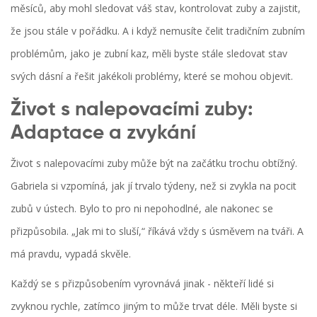
měsíců, aby mohl sledovat váš stav, kontrolovat zuby a zajistit,
že jsou stále v pořádku. A i když nemusíte čelit tradičním zubním
problémům, jako je zubní kaz, měli byste stále sledovat stav
svých dásní a řešit jakékoli problémy, které se mohou objevit.
Život s nalepovacími zuby:
Adaptace a zvykání
Život s nalepovacími zuby může být na začátku trochu obtížný.
Gabriela si vzpomíná, jak jí trvalo týdeny, než si zvykla na pocit
zubů v ústech. Bylo to pro ni nepohodlné, ale nakonec se
přizpůsobila. „Jak mi to sluší,“ říkává vždy s úsměvem na tváři. A
má pravdu, vypadá skvěle.
Každý se s přizpůsobením vyrovnává jinak - někteří lidé si
zvyknou rychle, zatímco jiným to může trvat déle. Měli byste si