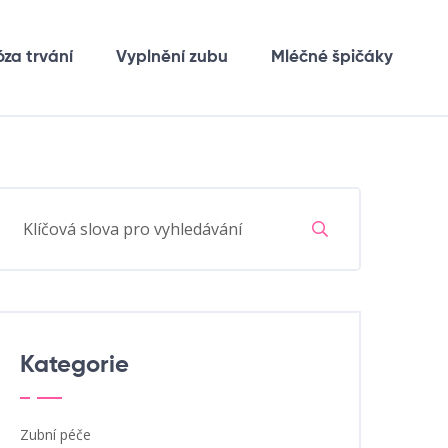
óza trvání
Vyplnění zubu
Mléčné špičáky
Kategorie
Zubní péče