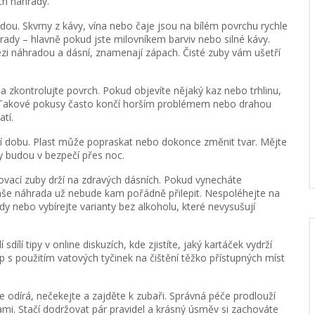
ch náhrady.
dou. Skvrny z kávy, vína nebo čaje jsou na bílém povrchu rychle
áhrady – hlavně pokud jste milovníkem barviv nebo silné kávy.
ezi náhradou a dásní, znamenají zápach. Čisté zuby vám ušetří
zkontrolujte povrch. Pokud objevíte nějaký kaz nebo trhlinu,
 Takové pokusy často končí horším problémem nebo drahou
tí.
ší dobu. Plast může popraskat nebo dokonce změnit tvar. Mějte
y budou v bezpečí přes noc.
ovací zuby drží na zdravých dásních. Pokud vynecháte
 vaše náhrada už nebude kam pořádně přilepit. Nespoléhejte na
dy nebo vybírejte varianty bez alkoholu, které nevysušují
dílí tipy v online diskuzích, kde zjistíte, jaký kartáček vydrží
tip s použitím vatových tyčinek na čištění těžko přístupných míst
e odírá, nečekejte a zajděte k zubaři. Správná péče prodlouží
ami. Stačí dodržovat pár pravidel a krásný úsměv si zachováte