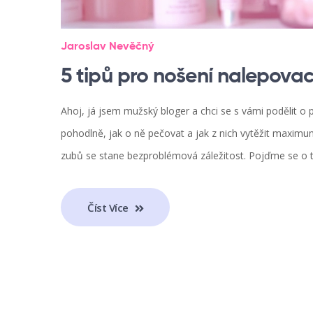
Jaroslav Nevěčný
5 tipů pro nošení nalepova
Ahoj, já jsem mužský bloger a chci se s vámi podělit o p
pohodlně, jak o ně pečovat a jak z nich vytěžit maxim
zubů se stane bezproblémová záležitost. Pojďme se o 
Číst Více