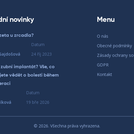
dní novinky
Menu
zeta u zrcadla?
O nás
Datum
Obecné podmínky
Gajdošová
24 říj 2023
Zásady ochrany s
GDPR
 zubní implantát? Vše, co
Kontakt
jete vědět o bolesti během
eraci
Datum
íková
19 bře 2026
© 2026. Všechna práva vyhrazena.