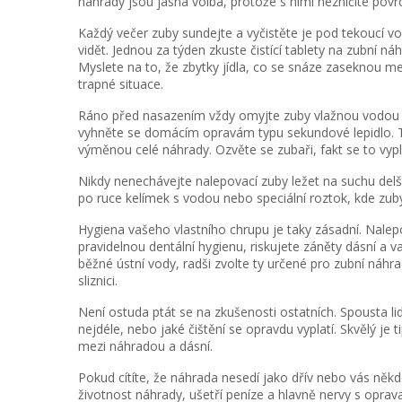
náhrady jsou jasná volba, protože s nimi nezničíte povr
Každý večer zuby sundejte a vyčistěte je pod tekoucí vo
vidět. Jednou za týden zkuste čistící tablety na zubní n
Myslete na to, že zbytky jídla, co se snáze zaseknou m
trapné situace.
Ráno před nasazením vždy omyjte zuby vlažnou vodou a 
vyhněte se domácím opravám typu sekundové lepidlo.
výměnou celé náhrady. Ozvěte se zubaři, fakt se to vypla
Nikdy nenechávejte nalepovací zuby ležet na suchu del
po ruce kelímek s vodou nebo speciální roztok, kde zub
Hygiena vašeho vlastního chrupu je taky zásadní. Nalep
pravidelnou dentální hygienu, riskujete záněty dásní a
běžné ústní vody, radši zvolte ty určené pro zubní náhra
sliznici.
Není ostuda ptát se na zkušenosti ostatních. Spousta lidí s
nejdéle, nebo jaké čištění se opravdu vyplatí. Skvělý je 
mezi náhradou a dásní.
Pokud cítíte, že náhrada nesedí jako dřív nebo vás někd
životnost náhrady, ušetří peníze a hlavně nervy s oprav