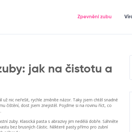
Zpevnění zubu
Vir
uby: jak na čistotu a
 dál už nic neřešit, rychle změníte názor. Taky jsem chtěl snadné
u čištění, dost jsem znejistěl. Pojďme si na rovinu říct, co
.
astní zuby. Klasická pasta s abrazivy jim nedělá dobře. Sáhněte
pastu bez brusných částic. Některé pasty přímo pro zubní