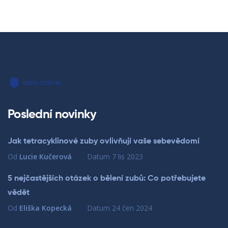
Poslední novinky
Jak tetracyklinové zuby ovlivňují vaše sebevědomí
Od
Lucie Kučerová
Datum
7 lis 2023
5 nejčastějších otázek o bělení zubů: Co potřebujete
vědět
Od
Eliška Kopecká
Datum
24 čen 2024