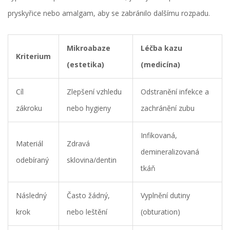
pryskyřice nebo amalgam, aby se zabránilo dalšímu rozpadu.
Mikroabaze
Léčba kazu
Kriterium
(estetika)
(medicína)
Cíl
Zlepšení vzhledu
Odstranění infekce a
zákroku
nebo hygieny
zachránění zubu
Infikovaná,
Materiál
Zdravá
demineralizovaná
odebíraný
sklovina/dentin
tkáň
Následný
Často žádný,
Vyplnění dutiny
krok
nebo leštění
(obturation)