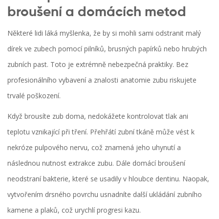
broušení a domácích metod
Některé lidi láká myšlenka, že by si mohli sami odstranit malý
dírek ve zubech pomocí pilníků, brusných papírků nebo hrubých
zubních past. Toto je extrémně nebezpečná praktiky. Bez
profesionálního vybavení a znalosti anatomie zubu riskujete
trvalé poškození.
Když brousíte zub doma, nedokážete kontrolovat tlak ani
teplotu vznikající při tření. Přehřátí zubní tkáně může vést k
nekróze pulpového nervu, což znamená jeho uhynutí a
následnou nutnost extrakce zubu. Dále domácí broušení
neodstraní bakterie, které se usadily v hloubce dentinu. Naopak,
vytvořením drsného povrchu usnadníte další ukládání zubního
kamene a plaků, což urychlí progresi kazu.