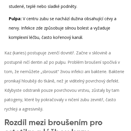
studené, teplé nebo sladké podněty.
Pulpa:
V centru zubu se nachází dužina obsahující cévy a
nervy. Infekce zde způsobuje silnou bolest a vyžaduje
komplexní léčbu, často kořenový kanál.
Kaz (karies) postupuje zvenčí dovnitř. Začne v sklovině a
postupně ničí dentin až po pulpu. Problém broušení spočívá v
tom, že nemůžete „sbrousit“ živou infekci ani bakterie. Bakterie
pronikají hlouběji do tkáně, než je viditelný povrchový defekt.
Kdybyste odstranili pouze povrchovou vrstvu, zůstaly by tam
patogeny, které by pokračovaly v ničení zubu zevnitř, často
rychleji a agresivněji.
Rozdíl mezi broušením pro