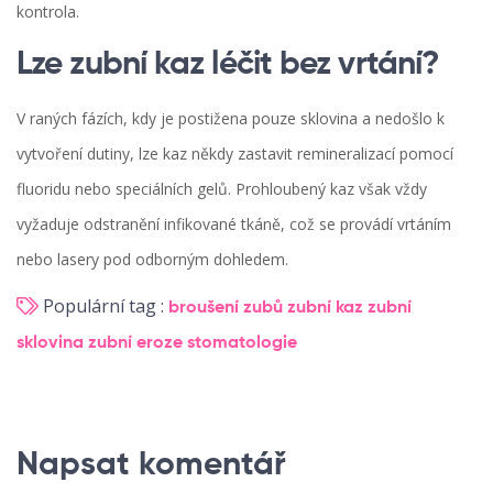
kontrola.
Lze zubní kaz léčit bez vrtání?
V raných fázích, kdy je postižena pouze sklovina a nedošlo k
vytvoření dutiny, lze kaz někdy zastavit remineralizací pomocí
fluoridu nebo speciálních gelů. Prohloubený kaz však vždy
vyžaduje odstranění infikované tkáně, což se provádí vrtáním
nebo lasery pod odborným dohledem.
Populární tag :
broušení zubů
zubní kaz
zubní
sklovina
zubní eroze
stomatologie
Napsat komentář