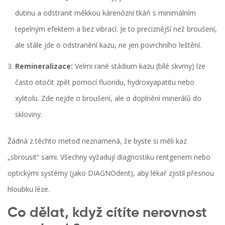
dutinu a odstranit měkkou kárenózní tkáň s minimálním
tepelným efektem a bez vibrací. Je to preciznější než broušení,
ale stále jde o odstranění kazu, ne jen povrchního leštění.
Remineralizace:
Velmi rané stádium kazu (bílé skvrny) lze
často otočit zpět pomocí fluoridu, hydroxyapatitu nebo
xylitolu. Zde nejde o broušení, ale o doplnění minerálů do
skloviny.
Žádná z těchto metod neznamená, že byste si měli kaz
„sbrousit“ sami. Všechny vyžadují diagnostiku rentgenem nebo
optickými systémy (jako DIAGNOdent), aby lékař zjistil přesnou
hloubku léze.
Co dělat, když cítíte nerovnost