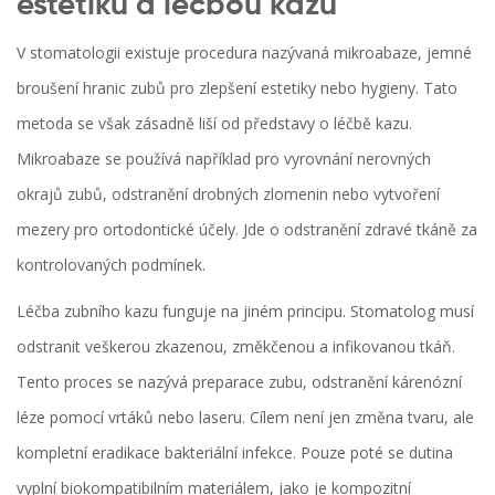
estetiku a léčbou kazu
V stomatologii existuje procedura nazývaná
mikroabaze
,
jemné
broušení hranic zubů pro zlepšení estetiky nebo hygieny
. Tato
metoda se však zásadně liší od představy o léčbě kazu.
Mikroabaze se používá například pro vyrovnání nerovných
okrajů zubů, odstranění drobných zlomenin nebo vytvoření
mezery pro ortodontické účely. Jde o odstranění zdravé tkáně za
kontrolovaných podmínek.
Léčba zubního kazu funguje na jiném principu. Stomatolog musí
odstranit veškerou zkazenou, změkčenou a infikovanou tkáň.
Tento proces se nazývá
preparace zubu
,
odstranění kárenózní
léze pomocí vrtáků nebo laseru
. Cílem není jen změna tvaru, ale
kompletní eradikace bakteriální infekce. Pouze poté se dutina
vyplní biokompatibilním materiálem, jako je kompozitní