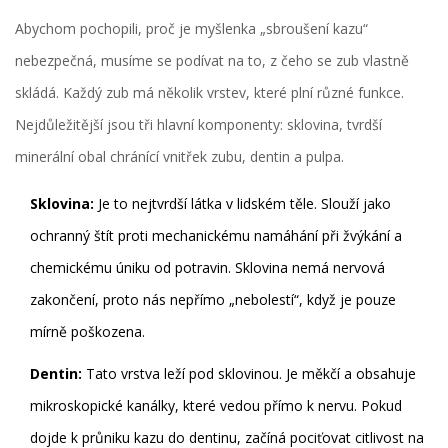
Abychom pochopili, proč je myšlenka „sbroušení kazu“
nebezpečná, musíme se podívat na to, z čeho se zub vlastně
skládá. Každý zub má několik vrstev, které plní různé funkce.
Nejdůležitější jsou tři hlavní komponenty:
sklovina
,
tvrdší
minerální obal chránící vnitřek zubu
, dentin a pulpa.
Sklovina:
Je to nejtvrdší látka v lidském těle. Slouží jako
ochranný štít proti mechanickému namáhání při žvýkání a
chemickému úniku od potravin. Sklovina nemá nervová
zakončení, proto nás nepřímo „nebolestí“, když je pouze
mírně poškozena.
Dentin:
Tato vrstva leží pod sklovinou. Je měkčí a obsahuje
mikroskopické kanálky, které vedou přímo k nervu. Pokud
dojde k průniku kazu do dentinu, začíná pociťovat citlivost na