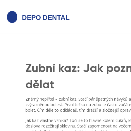
Zubní kaz: Jak poz
dělat
Známý nepřítel – zubní kaz. Stačí pár špatných návyků a 
zvýrazněnou bolest. První tečka na zubu je často začát
bolet. Čím déle to odkládáš, tím dražší a složitější opra
Jak kaz vlastně vzniká? Točí se to hlavně kolem cukrů, kt
doslova rozežírají sklovinu. Stačí zapomenout na večern