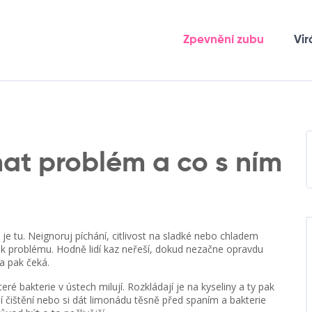
Zpevnění zubu
Vir
nat problém a co s ním
je tu. Neignoruj píchání, citlivost na sladké nebo chladem
ek problému. Hodně lidí kaz neřeší, dokud nezačne opravdu
va pak čeká.
eré bakterie v ústech milují. Rozkládají je na kyseliny a ty pak
í čištění nebo si dát limonádu těsně před spaním a bakterie