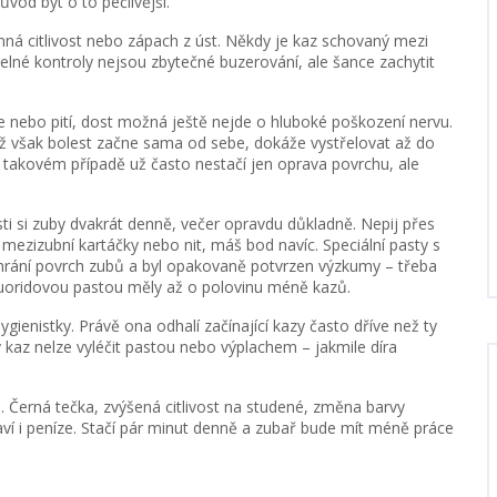
ůvod být o to pečlivější.
jemná citlivost nebo zápach z úst. Někdy je kaz schovaný mezi
delné kontroly nejsou zbytečné buzerování, ale šance zachytit
dle nebo pití, dost možná ještě nejde o hluboké poškození nervu.
dyž však bolest začne sama od sebe, dokáže vystřelovat až do
 V takovém případě už často nestačí jen oprava povrchu, ale
sti si zuby dvakrát denně, večer opravdu důkladně. Nepij přes
ezizubní kartáčky nebo nit, máš bod navíc. Speciální pasty s
chrání povrch zubů a byl opakovaně potvrzen výzkumy – třeba
luoridovou pastou měly až o polovinu méně kazů.
gienistky. Právě ona odhalí začínající kazy často dříve než ty
lý kaz nelze vyléčit pastou nebo výplachem – jakmile díra
ti. Černá tečka, zvýšená citlivost na studené, změna barvy
ví i peníze. Stačí pár minut denně a zubař bude mít méně práce