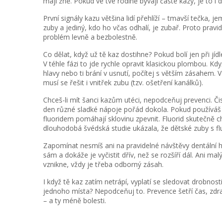
mají žně. Pokud ve tvé rodině bývají časté kazy, je to i d
První signály kazu většina lidí přehlíží – tmavší tečka, 
zuby a jediný, kdo ho včas odhalí, je zubař. Proto pravi
problém levně a bezbolestně.
Co dělat, když už tě kaz dostihne? Pokud bolí jen při jí
V téhle fázi to jde rychle opravit klasickou plombou. K
hlavy nebo ti brání v usnutí, počítej s větším zásahem.
musí se řešit i vnitřek zubu (tzv. ošetření kanálků).
Chceš-li mít šanci kazům utéci, nepodceňuj prevenci. Či
den různé sladké nápoje pořád dokola. Pokud používáš m
fluoridem pomáhají sklovinu zpevnit. Fluorid skutečně 
dlouhodobá švédská studie ukázala, že dětské zuby s f
Zapomínat nesmíš ani na pravidelné návštěvy dentální hy
sám a dokáže je vyčistit dřív, než se rozšíří dál. Ani ma
vznikne, vždy je třeba odborný zásah.
I když tě kaz zatím netrápí, vyplatí se sledovat drobnos
jednoho místa? Nepodceňuj to. Prevence šetří čas, zdra
– a ty méně bolesti.