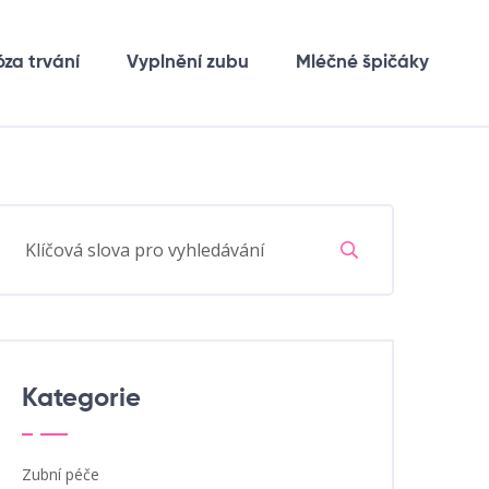
óza trvání
Vyplnění zubu
Mléčné špičáky
Kategorie
Zubní péče