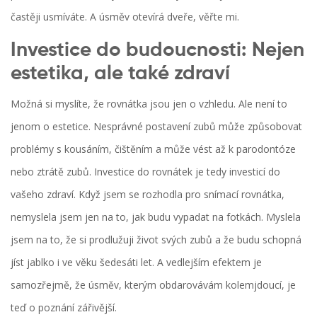
častěji usmíváte. A úsměv otevírá dveře, věřte mi.
Investice do budoucnosti: Nejen
estetika, ale také zdraví
Možná si myslíte, že rovnátka jsou jen o vzhledu. Ale není to
jenom o estetice. Nesprávné postavení zubů může způsobovat
problémy s kousáním, čištěním a může vést až k parodontóze
nebo ztrátě zubů. Investice do rovnátek je tedy investicí do
vašeho zdraví. Když jsem se rozhodla pro snímací rovnátka,
nemyslela jsem jen na to, jak budu vypadat na fotkách. Myslela
jsem na to, že si prodlužuji život svých zubů a že budu schopná
jíst jablko i ve věku šedesáti let. A vedlejším efektem je
samozřejmě, že úsměv, kterým obdarovávám kolemjdoucí, je
teď o poznání zářivější.