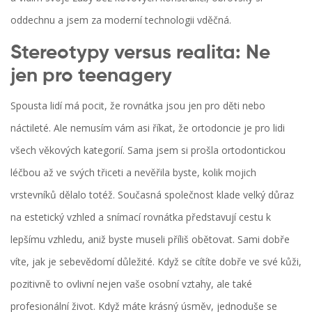
oddechnu a jsem za moderní technologii vděčná.
Stereotypy versus realita: Ne
jen pro teenagery
Spousta lidí má pocit, že rovnátka jsou jen pro děti nebo
náctileté. Ale nemusím vám asi říkat, že ortodoncie je pro lidi
všech věkových kategorií. Sama jsem si prošla ortodontickou
léčbou až ve svých třiceti a nevěřila byste, kolik mojich
vrstevníků dělalo totéž. Současná společnost klade velký důraz
na estetický vzhled a snímací rovnátka představují cestu k
lepšímu vzhledu, aniž byste museli příliš obětovat. Sami dobře
víte, jak je sebevědomí důležité. Když se cítíte dobře ve své kůži,
pozitivně to ovlivní nejen vaše osobní vztahy, ale také
profesionální život. Když máte krásný úsměv, jednoduše se