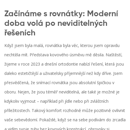
Začínáme s rovnátky: Moderní
doba volá po neviditelných
řešeních
Když jsem byla malá, rovnátka byla věc, kterou jsem opravdu
nechtěla mít. Představa kovového úsměvu mě děsila. Naštěstí,
žijeme v roce 2023 a dnešní ortodontie nabízí řešení, která jsou
daleko estetičtější a uživatelsky příjemnější než kdy dříve. Jsem
přesvědčená, že snímací rovnátka jsou absolutní špičkou v
oboru. Nejen, že jsou téměř neviditelná, ale také je možné je
kdykoliv vyjmout – například při jídle nebo při zvláštních
příležitostech. Takový komfort rozhodně může pozitivně ovlivnit
vaše sebevědomí. Pokaždé, když se na sebe podívám do zrcadla
a vidím svoje zuby bez kovových konstrukcí, obrovsky si