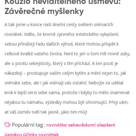
Kouzlo neviditelného úsměvu:
Závěrečné myšlenky
A tak jsme u konce naší dnešní cesty světem snímacích
rovnátek. Vidíte, že kromě zjevného estetického vylepšení,
sebou přinášejí řadu dalších výhod, které mohou přispět k
celkové kvalitě vašeho života. Není to jen o tom mít rovné zuby,
ale o pocitu sebejistoty, který s tím přichází. A ten pocit je
nákazlivý – prostupuje vaším celým bytím a mění nejen to, jak
vnímáte sebe, ale i jak vnímají vás ostatní. Nebojte se udělat
krok k lepší verzi sebe sama, protože i kdyby to mělo znamenat
nějakou tu námahu, výsledky mohou být ohromující. Přeji vám,
ať váš úsměv svítí tak jasně, jako ten můj!
Populární tag :
rovnátka
sebevědomí
zlepšení
úsměvu
účinky rovnátek