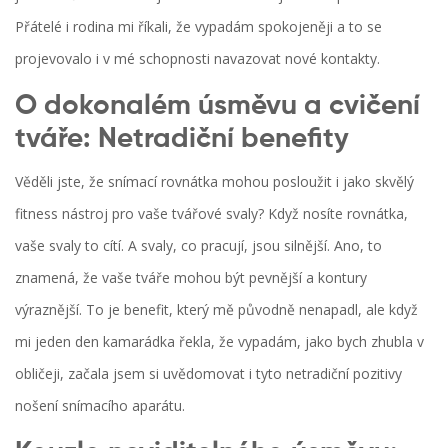
Přátelé i rodina mi říkali, že vypadám spokojeněji a to se
projevovalo i v mé schopnosti navazovat nové kontakty.
O dokonalém úsměvu a cvičení
tváře: Netradiční benefity
Věděli jste, že snímací rovnátka mohou posloužit i jako skvělý
fitness nástroj pro vaše tvářové svaly? Když nosíte rovnátka,
vaše svaly to cítí. A svaly, co pracují, jsou silnější. Ano, to
znamená, že vaše tváře mohou být pevnější a kontury
výraznější. To je benefit, který mě původně nenapadl, ale když
mi jeden den kamarádka řekla, že vypadám, jako bych zhubla v
obličeji, začala jsem si uvědomovat i tyto netradiční pozitivy
nošení snímacího aparátu.