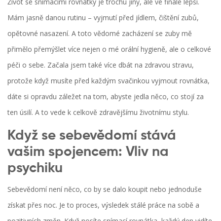
Život se snímacími rovnátky je trochu jiný, ale ve finále lepší.
Mám jasně danou rutinu – vyjmutí před jídlem, čištění zubů,
opětovné nasazení. A toto vědomé zacházení se zuby mě
přimělo přemýšlet více nejen o mé orální hygieně, ale o celkové
péči o sebe. Začala jsem také více dbát na zdravou stravu,
protože když musíte před každým svačinkou vyjmout rovnátka,
dáte si opravdu záležet na tom, abyste jedla něco, co stojí za
ten úsilí. A to vede k celkově zdravějšímu životnímu stylu.
Když se sebevědomí stává
vašim spojencem: Vliv na
psychiku
Sebevědomí není něco, co by se dalo koupit nebo jednoduše
získat přes noc. Je to proces, výsledek stálé práce na sobě a
pozitivních změn. Když nosíte snímací rovnátka, každý den vidíte