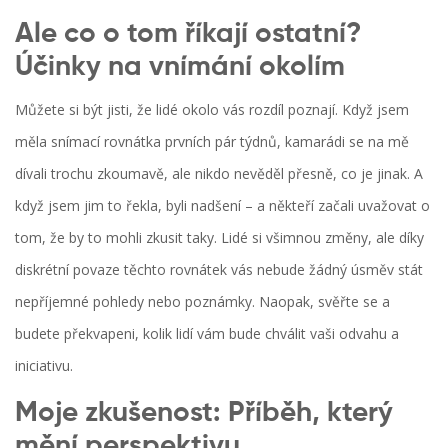
Ale co o tom říkají ostatní?
Účinky na vnímání okolím
Můžete si být jisti, že lidé okolo vás rozdíl poznají. Když jsem
měla snímací rovnátka prvních pár týdnů, kamarádi se na mě
dívali trochu zkoumavě, ale nikdo nevěděl přesně, co je jinak. A
když jsem jim to řekla, byli nadšení – a někteří začali uvažovat o
tom, že by to mohli zkusit taky. Lidé si všimnou změny, ale díky
diskrétní povaze těchto rovnátek vás nebude žádný úsměv stát
nepříjemné pohledy nebo poznámky. Naopak, svěřte se a
budete překvapeni, kolik lidí vám bude chválit vaši odvahu a
iniciativu.
Moje zkušenost: Příběh, který
mění perspektivu