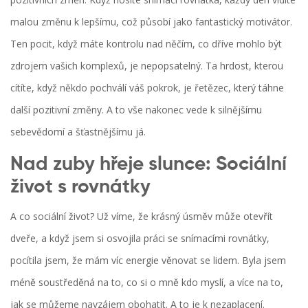
malou změnu k lepšímu, což působí jako fantastický motivátor.
Ten pocit, když máte kontrolu nad něčím, co dříve mohlo být
zdrojem vašich komplexů, je nepopsatelný. Ta hrdost, kterou
cítíte, když někdo pochválí váš pokrok, je řetězec, který táhne
další pozitivní změny. A to vše nakonec vede k silnějšímu
sebevědomí a šťastnějšímu já.
Nad zuby hřeje slunce: Sociální
život s rovnátky
A co sociální život? Už víme, že krásný úsměv může otevřít
dveře, a když jsem si osvojila práci se snímacími rovnátky,
pocítila jsem, že mám víc energie věnovat se lidem. Byla jsem
méně soustředěná na to, co si o mně kdo myslí, a více na to,
jak se můžeme navzájem obohatit. A to je k nezaplacení.