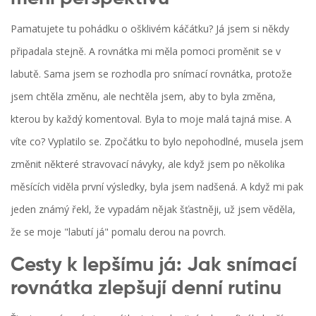
Pamatujete tu pohádku o ošklivém káčátku? Já jsem si někdy
připadala stejně. A rovnátka mi měla pomoci proměnit se v
labutě. Sama jsem se rozhodla pro snímací rovnátka, protože
jsem chtěla změnu, ale nechtěla jsem, aby to byla změna,
kterou by každý komentoval. Byla to moje malá tajná mise. A
víte co? Vyplatilo se. Zpočátku to bylo nepohodlné, musela jsem
změnit některé stravovací návyky, ale když jsem po několika
měsících viděla první výsledky, byla jsem nadšená. A když mi pak
jeden známý řekl, že vypadám nějak šťastněji, už jsem věděla,
že se moje "labutí já" pomalu derou na povrch.
Cesty k lepšímu já: Jak snímací
rovnátka zlepšují denní rutinu