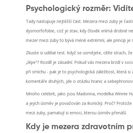
Psychologický rozměr: Vidít
Tady nastupuje nejtěžší část. Mezera mezi zuby je často
dysmorfofobie
, což je stav, kdy člověk vnímá drobné 
mezer mezi zuby to bývá méně extrémní, ale princip je s
Zkuste si udělat test. Když se usmějete, cítíte strach, 
„lépe“? Rozdíl je zásadní. Pokud vás mezera brzdí v soci
při smíchu - pak je to psychologická záležitost, která s
komentáře druhých, jde o otázku hranic a sebephronov
Mnoho celebrit, jako jsou Madonna, modelka Winnie Ha
a jejich úsměv je považován za ikonický. Proč? Protože 
mezi zuby, pamatují si emoci, kterou úsměv přenáší.
Kdy je mezera zdravotním 