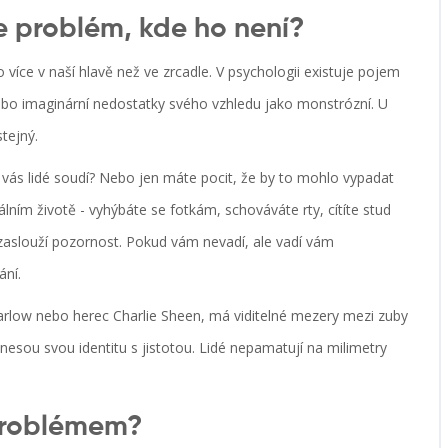
e problém, kde ho není?
 více v naší hlavě než ve zrcadle. V psychologii existuje pojem
nebo imaginární nedostatky svého vzhledu jako monstrózní. U
tejný.
že vás lidé soudí? Nebo jen máte pocit, že by to mohlo vypadat
álním životě - vyhýbáte se fotkám, schováváte rty, cítíte stud
i zaslouží pozornost. Pokud vám nevadí, ale vadí vám
ání.
rlow nebo herec Charlie Sheen, má viditelné mezery mezi zuby
nesou svou identitu s jistotou. Lidé nepamatují na milimetry
problémem?