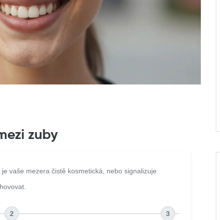
mezi zuby
a je vaše mezera čistě kosmetická, nebo signalizuje
yhovovat.
2
3