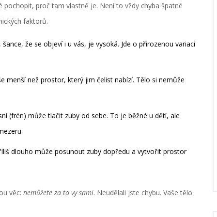
é pochopit, proč tam vlastně je. Není to vždy chyba špatné
ických faktorů.
ance, že se objeví i u vás, je vysoká. Jde o přirozenou variaci
 menší než prostor, který jim čelist nabízí. Tělo si nemůže
sní (frén) může tlačit zuby od sebe. To je běžné u dětí, ale
mezeru.
říliš dlouho může posunout zuby dopředu a vytvořit prostor
tou věc:
nemůžete za to vy sami
. Neudělali jste chybu. Vaše tělo