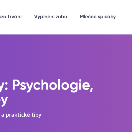
óza trvání
Vyplnění zubu
Mléčné špičáky
y: Psychologie,
py
a praktické tipy