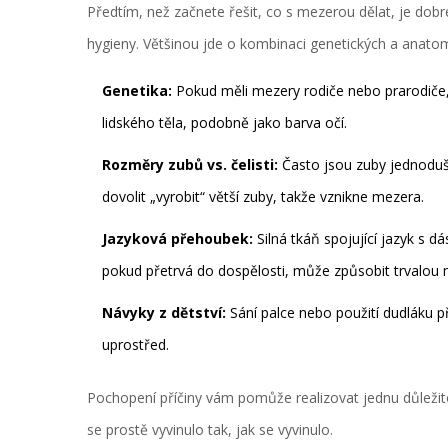
Předtím, než začnete řešit, co s mezerou dělat, je dobr
hygieny. Většinou jde o kombinaci genetických a anatom
Genetika:
Pokud měli mezery rodiče nebo prarodiče, š
lidského těla, podobně jako barva očí.
Rozměry zubů vs. čelisti:
Často jsou zuby jednoduše
dovolit „vyrobit“ větší zuby, takže vznikne mezera.
Jazyková přehoubek:
Silná tkáň spojující jazyk s dá
pokud přetrvá do dospělosti, může způsobit trvalou 
Návyky z dětství:
Sání palce nebo použití dudláku p
uprostřed.
Pochopení příčiny vám pomůže realizovat jednu důleži
se prostě vyvinulo tak, jak se vyvinulo.