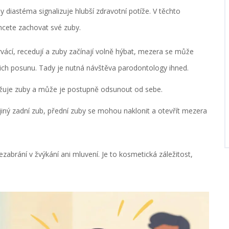
dy diastéma signalizuje hlubší zdravotní potíže. V těchto
chcete zachovat své zuby.
ácí, recedují a zuby začínají volně hýbat, mezera se může
jich posunu. Tady je nutná návštěva parodontology ihned.
ěžuje zuby a může je postupně odsunout od sebe.
jiný zadní zub, přední zuby se mohou naklonit a otevřít mezera
brání v žvýkání ani mluvení. Je to kosmetická záležitost,