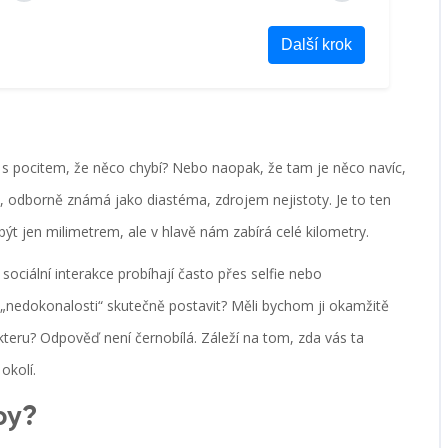
Další krok
v s pocitem, že něco chybí? Nebo naopak, že tam je něco navíc,
, odborně známá jako
diastéma
, zdrojem nejistoty. Je to ten
t jen milimetrem, ale v hlavě nám zabírá celé kilometry.
ociální interakce probíhají často přes selfie nebo
o „nedokonalosti“ skutečně postavit? Měli bychom ji okamžitě
kteru? Odpověď není černobílá. Záleží na tom, zda vás ta
okolí.
by?