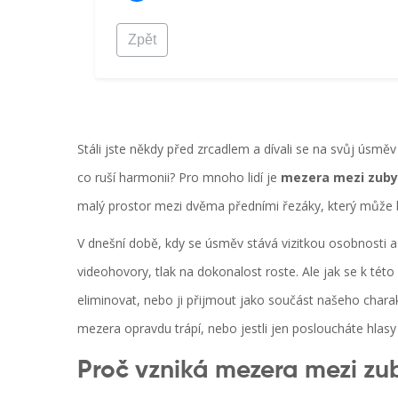
Zpět
Stáli jste někdy před zrcadlem a dívali se na svůj úsmě
co ruší harmonii? Pro mnoho lidí je
mezera mezi zuby
malý prostor mezi dvěma předními řezáky, který může bý
V dnešní době, kdy se úsměv stává vizitkou osobnosti a s
videohovory, tlak na dokonalost roste. Ale jak se k tét
eliminovat, nebo ji přijmout jako součást našeho chara
mezera opravdu trápí, nebo jestli jen posloucháte hlasy 
Proč vzniká mezera mezi zu