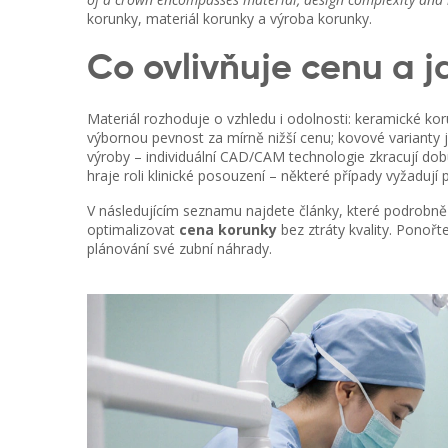
korunky, materiál korunky a výroba korunky.
Co ovlivňuje cenu a j
Materiál rozhoduje o vzhledu i odolnosti: keramické koru
výbornou pevnost za mírně nižší cenu; kovové varianty j
výroby – individuální CAD/CAM technologie zkracují do
hraje roli klinické posouzení – některé případy vyžadují
V následujícím seznamu najdete články, které podrobně pr
optimalizovat
cena korunky
bez ztráty kvality. Ponořt
plánování své zubní náhrady.