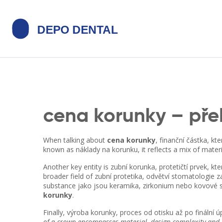
cena korunky – přeh
When talking about
cena korunky
,
finanční částka, kt
known as
náklady na korunku
, it reflects a mix of mate
Another key entity is
zubní korunka
,
protetičtí prvek, k
broader field of
zubní protetika
,
odvětví stomatologie 
substance jako jsou keramika, zirkonium nebo kovové 
korunky
.
Finally,
výroba korunky
,
proces od otisku až po finální ú
of a crown encompasses material, design complexity and