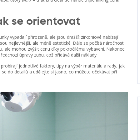
ak se orientovat
nky vypadají přirozeně, ale jsou dražší; zirkoniové nabízejí
sou nejlevnější, ale méně estetické. Dále se počítá náročnost
bu, ale mohou zvýšit cenu díky pokročilému vybavení. Nakonec
 předchozí úpravy zubu, což přidává další náklady.
obírají jednotlivé faktory, tipy na výběr materiálu a rady, jak
e se do detailů a udělejte si jasno, co můžete očekávat při