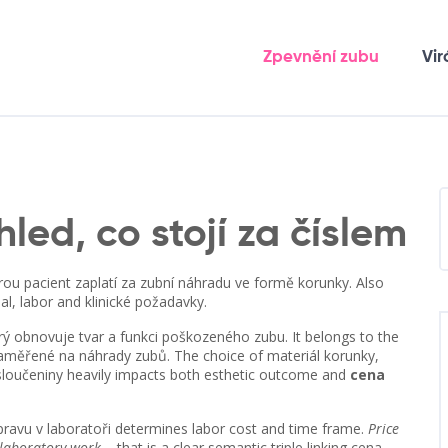
Zpevnění zubu
Vir
led, co stojí za číslem
erou pacient zaplatí za zubní náhradu ve formě korunky
. Also
rial, labor and klinické požadavky.
terý obnovuje tvar a funkci poškozeného zubu
. It belongs to the
zaměřené na náhrady zubů
. The choice of
materiál korunky
,
sloučeniny
heavily impacts both esthetic outcome and
cena
pravu v laboratoři
determines labor cost and time frame.
Price
 laboratory work
– that is a clear semantic triple linking cena