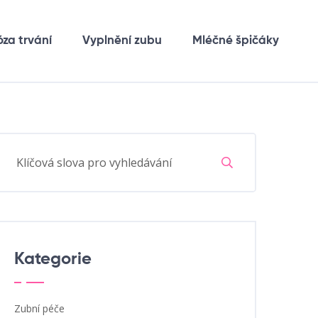
óza trvání
Vyplnění zubu
Mléčné špičáky
Kategorie
Zubní péče