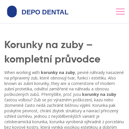
Korunky na zuby –
kompletní průvodce
When working with
korunky na zuby
,
pevné náhrady nasazené
na připravený zub, které obnovují tvar, funkci i estetiku
. Also
known as
zubní korunky
, they are a cornerstone of modern
zubní protetika
,
odvětví zaměřené na náhradu a obnovu
poškozených zubů
. Přemýšlíte, proč jsou
korunky na zuby
častou volbou? Zub se po výrazném poškození, kazu nebo
zlomenině často nedá zachránit běžnou výplní. Korunka pak
poskytne pevnost, chrání zbytek struktury a navrací přirozený
vzhled úsměvu. Jednou z nejoblíbenějších variant je
celokeramická korunka
,
korunka vyrobená výhradně z porcelánu
bez kovové kostry, která vyniká vysokou estetikou a dobrým