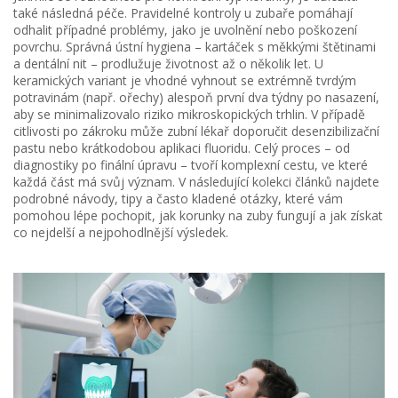
také následná péče. Pravidelné kontroly u zubaře pomáhají
odhalit případné problémy, jako je uvolnění nebo poškození
povrchu. Správná ústní hygiena – kartáček s měkkými štětinami
a dentální nit – prodlužuje životnost až o několik let. U
keramických variant je vhodné vyhnout se extrémně tvrdým
potravinám (např. ořechy) alespoň první dva týdny po nasazení,
aby se minimalizovalo riziko mikroskopických trhlin. V případě
citlivosti po zákroku může zubní lékař doporučit desenzibilizační
pastu nebo krátkodobou aplikaci fluoridu. Celý proces – od
diagnostiky po finální úpravu – tvoří komplexní cestu, ve které
každá část má svůj význam. V následující kolekci článků najdete
podrobné návody, tipy a často kladené otázky, které vám
pomohou lépe pochopit, jak korunky na zuby fungují a jak získat
co nejdelší a nejpohodlnější výsledek.