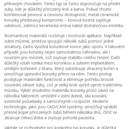
přilnavým chováním
. Tento typ se často doporučuje na přední
zuby, kde je důležitý přirozený lesk a barva. Pokud chcete
kombinovat pevnost a cenovou dostupnost, metal-ceramické
korunky představují kompromis – kovová kostra zajišťuje
odolnost, zatímco keramická vrstva nabízí dostatečnou estetiku.
Rozmanitost materiálů rozšiřuje i možnosti aplikace. Například
zubní můstek
,
protéza spojující několik zubů pomocí jedné
struktury, často využívá korunkové konce jako oporu
. V takovém
případě jsou korunky nejen samostatnou náhradou, ale i
nosičem pro můstek, což zvyšuje stabilitu celého řešení. Další
důležitý vztah vzniká mezi korunkou a
zubním implantátem
,
umělým kořenem z titanu, který substituuje ztracený kořen a
umožňuje upevnění korunky přímo na něm
. Tento postup
poskytuje maximální funkčnost a eliminuje potřebu brousit
sousední zdravé zuby, což je velký krok vpřed oproti tradičnímu
můstku. Výběr vhodného materiálu korunky proto závisí na
několika faktorech: umístění v ústní dutině, síla kousání,
estetické požadavky a samozřejmě i rozpočet. Moderní
technologie, jako jsou CAD/CAM systémy, umožňují vyrábět
přesné kopie přirozených zubů během několika dnů, čímž se
zkracuje čekací doba a zvyšuje pohoda pacienta.
Jakmile se rozhodnete pro konkrétní typ korunky, je důležitá