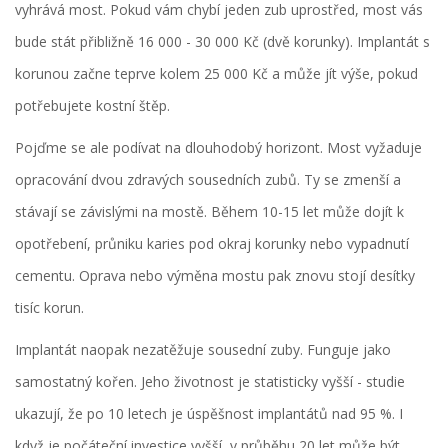
vyhrává most. Pokud vám chybí jeden zub uprostřed, most vás
bude stát přibližně 16 000 - 30 000 Kč (dvě korunky). Implantát s
korunou začne teprve kolem 25 000 Kč a může jít výše, pokud
potřebujete kostní štěp.
Pojďme se ale podívat na dlouhodobý horizont. Most vyžaduje
opracování dvou zdravých sousedních zubů. Ty se zmenší a
stávají se závislými na mostě. Během 10-15 let může dojít k
opotřebení, průniku karies pod okraj korunky nebo vypadnutí
cementu. Oprava nebo výměna mostu pak znovu stojí desítky
tisíc korun.
Implantát naopak nezatěžuje sousední zuby. Funguje jako
samostatný kořen. Jeho životnost je statisticky vyšší - studie
ukazují, že po 10 letech je úspěšnost implantátů nad 95 %. I
když je počáteční investice vyšší, v průběhu 20 let může být