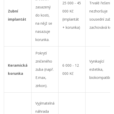
25 000 - 45
Trvalé řešení,
zasazený
Zubní
000 Kč
nezhoršuje
do kosti,
implantát
(implantát
sousední zuby,
na nějž se
+ korunka)
zachovává kos
nasazuje
korunka.
Pokrytí
zničeného
Vynikající
Keramická
6 000 - 12
zuba (např.
estetika,
korunka
000 Kč
E.max,
biokompatibilit
zirkon).
Vyjímatelná
náhrada