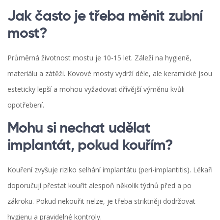
Jak často je třeba měnit zubní
most?
Průměrná životnost mostu je 10-15 let. Záleží na hygieně,
materiálu a zátěži. Kovové mosty vydrží déle, ale keramické jsou
esteticky lepší a mohou vyžadovat dřívější výměnu kvůli
opotřebení.
Mohu si nechat udělat
implantát, pokud kouřím?
Kouření zvyšuje riziko selhání implantátu (peri-implantitis). Lékaři
doporučují přestat kouřit alespoň několik týdnů před a po
zákroku. Pokud nekouřit nelze, je třeba striktněji dodržovat
hygienu a pravidelné kontroly.