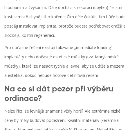
hloubáním a žvýkáním. Dále dochází k resorpci (úbytku) čelistní
kosti v místě chybějícího kořene. Čím déle čekáte, tím hůře bude
později instalovat implantát, protože budete potřebovat dražší a
složitější kostní regeneraci.
Pro dočasné řešení existují takzvané „immediate loading“
implantáty nebo dočasné estetické můstky (tzv. Marylandské
můstky), které lze nasadit rychle a levně, aby se udržela mezera
a estetika, dokud nebude hotové definitivní řešení.
Na co si dát pozor při výběru
ordinace?
Nelze říct, že levnější znamená vždy horší. Ale extrémně nízké
ceny by měly budovat podezření. Kvalitní materiály (keramika
E.max, titanové implantáty značek如 Straumann, Nobel Biocare,