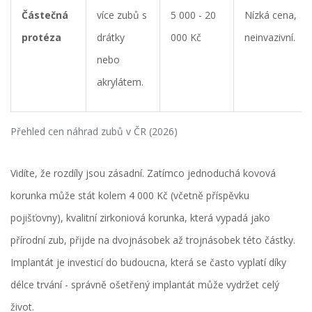
Částečná
více zubů s
5 000 - 20
Nízká cena,
protéza
drátky
000 Kč
neinvazivní.
nebo
akrylátem.
Přehled cen náhrad zubů v ČR (2026)
Vidíte, že rozdíly jsou zásadní. Zatímco jednoduchá kovová
korunka může stát kolem 4 000 Kč (včetně příspěvku
pojišťovny), kvalitní zirkoniová korunka, která vypadá jako
přírodní zub, přijde na dvojnásobek až trojnásobek této částky.
Implantát je investicí do budoucna, která se často vyplatí díky
délce trvání - správně ošetřený implantát může vydržet celý
život.