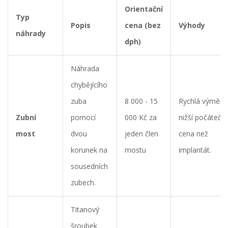
Orientační
Typ
Popis
cena (bez
Výhody
náhrady
dph)
Náhrada
chybějícího
zuba
8 000 - 15
Rychlá výměna
Zubní
pomocí
000 Kč za
nižší počáteční
most
dvou
jeden člen
cena než
korunek na
mostu
implantát.
sousedních
zubech.
Titanový
šroubek