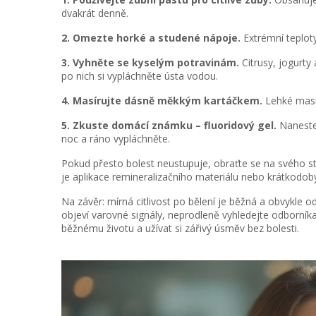
dvakrát denně.
2. Omezte horké a studené nápoje.
Extrémní teploty z
3. Vyhněte se kyselým potravinám.
Citrusy, jogurty
po nich si vypláchněte ústa vodou.
4. Masírujte dásně měkkým kartáčkem.
Lehké masír
5. Zkuste domácí známku – fluoridový gel.
Naneste 
noc a ráno vypláchněte.
Pokud přesto bolest neustupuje, obraťte se na svého s
je aplikace remineralizačního materiálu nebo krátkodobý
Na závěr: mírná citlivost po bělení je běžná a obvykle o
objeví varovné signály, neprodleně vyhledejte odborník
běžnému životu a užívat si zářivý úsměv bez bolesti.