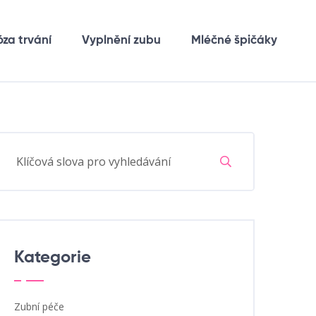
óza trvání
Vyplnění zubu
Mléčné špičáky
Kategorie
Zubní péče