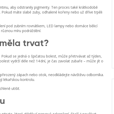
dentinu, aby odstranily pigmenty. Ten proces také krátkodobě
ti. Pokud máte slabé zuby, odhalené kořeny nebo už dříve trpěli
lení pod zubním rovnátkem, LED lampy nebo domáce bělicí
i různou míru podráždění.
 měla trvat?
ení. Pokud se jedná o špičatou bolest, může přetrvávat až týden,
lest vydrží déle než 14 dní, je čas zavolat zubaře – může jít o
nepřirozený zápach nebo otok, neodkládejte návštěvu odborníka.
í lékařskou kontrolu.
hleně utišit.
vu
nitrate, které zklidňují nervová zakončení. Stačí ji používat