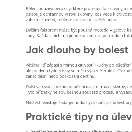
Bělení používá peroxidy, které pronikají do skloviny a 
oslabuje ochrannou vrstvu skloviny, což vede k citlivos
zubními kazemi, můžete pociťovat silnější odpor.
Dalším faktorem může být použitá metoda – gelové bě
sady. Každá z nich má jinou koncentraci peroxidu a tak 
Jak dlouho by bolest
Většina lidí zápasí s mírnou citlivostí 1‑3 dny po ošetř
ale po dvou týdnech by se měla výrazně zmírnit. Pokud bo
zánět dásní nebo poškození dentinu.
Další varování: pokud po bělení uvidíte tmavé skvrny, 
Tyto příznaky nejsou běžnou součástí procesu a vyžaduj
Naštěstí existuje řada jednoduchých tipů, jak bolest uryc
Praktické tipy na úle
1. Používejte zubní pastu pro citlivé zuby.
Obsahuje 