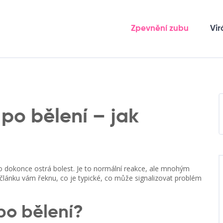
Zpevnění zubu
Vir
 po bělení – jak
bo dokonce ostrá bolest. Je to normální reakce, ale mnohým
lánku vám řeknu, co je typické, co může signalizovat problém
po bělení?