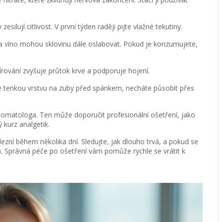
esilují citlivost. V první týden raději pijte vlažné tekutiny.
 a víno mohou sklovinu dále oslabovat. Pokud je konzumujete,
ování zvyšuje průtok krve a podporuje hojení.
tenkou vrstvu na zuby před spánkem, necháte působit přes
tomatologa. Ten může doporučit profesionální ošetření, jako
 kurz analgetik.
dezní během několika dní. Sledujte, jak dlouho trvá, a pokud se
a. Správná péče po ošetření vám pomůže rychle se vrátit k