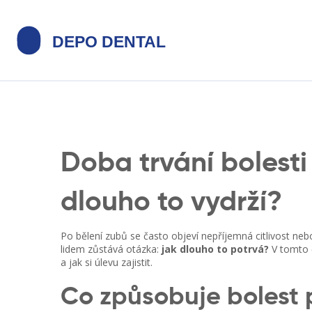
Doba trvání bolesti
dlouho to vydrží?
Po bělení zubů se často objeví nepříjemná citlivost ne
lidem zůstává otázka:
jak dlouho to potrvá?
V tomto č
a jak si úlevu zajistit.
Co způsobuje bolest 