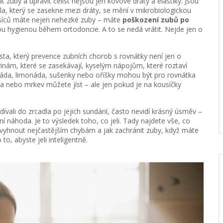
 zuby a upravit čelist
nejsou jen kovové dráty a elastiky. Jsou
dla, který se zasekne mezi dráty, se mění v mikrobiologickou
měsíců máte nejen nehezké zuby – máte
poškození zubů po
ou hygienou během ortodoncie
. A to se nedá vrátit. Nejde jen o
sta, který prevence zubních chorob
s rovnátky není jen o
avinám, které se zasekávají, kyselým nápojům, které roztaví
oláda, limonáda, sušenky nebo oříšky mohou být pro rovnátka
ka nebo mrkev můžete jíst – ale jen pokud je na kousíčky
odívali do zrcadla po jejich sundání, často nevidí krásný úsměv –
í náhoda. Je to výsledek toho, co jeli. Tady najdete vše, co
 se vyhnout nejčastějším chybám a jak zachránit zuby, když máte
to, abyste jeli inteligentně.