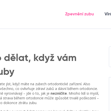
Zpevnění zubu
Vir
o dělat, když vám
uby
e jíst, když máte na zubech ortodontické zařízení
. Also
 všechno, co ovlivňuje zdraví zubů a dásní během ortodoncie
.
ě vyrovnávají – jde o to, jak je
nezničíte
. Mnoho lidí si myslí,
atná strava během ortodoncie může způsobit trvalé poškození –
bo dokonce ztrátu zubu.