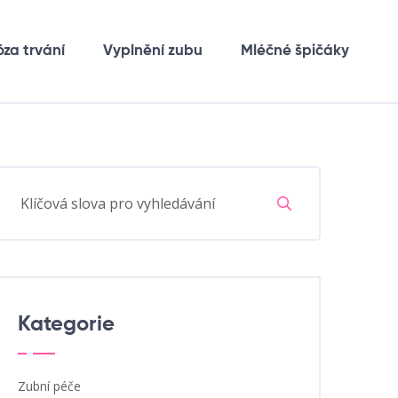
óza trvání
Vyplnění zubu
Mléčné špičáky
Kategorie
Zubní péče