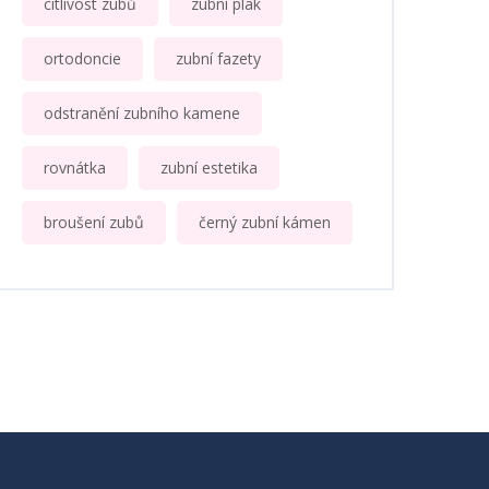
citlivost zubů
zubní plak
ortodoncie
zubní fazety
odstranění zubního kamene
rovnátka
zubní estetika
broušení zubů
černý zubní kámen