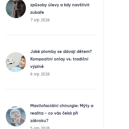
způsoby úlevy a kdy navštívit
zubaře
7 srp 2026
Jaké plomby se dávají dětem?
Kompozitní onlay vs. tradiční
výplně
6 srp 2026
Maxilofaciální chirurgie: Mýty a
realita - co vás čeká při
zákroku?
5 srp 2026