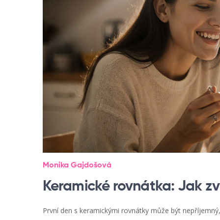
Monika Gajdošová
Keramické rovnátka: Jak zv
První den s keramickými rovnátky může být nepříjemný, al