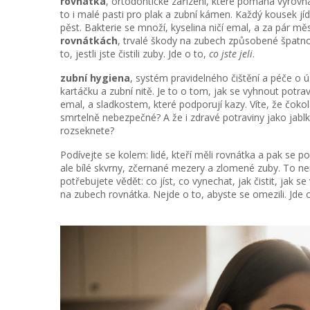
rovnátka
,
ortodontické zařízení, které pomáhá vyrovnat
to i malé pasti pro plak a zubní kámen. Každý kousek jí
pěst. Bakterie se množí, kyselina ničí emal, a za pár 
rovnátkách
,
trvalé škody na zubech způsobené špatn
to, jestli jste čistili zuby. Jde o to,
co jste jeli
.
zubní hygiena
,
systém pravidelného čištění a péče o ú
kartáčku a zubní nitě. Je to o tom, jak se vyhnout potr
emal, a sladkostem, které podporují kazy. Víte, že čok
smrtelně nebezpečné? A že i zdravé potraviny jako jabl
rozseknete?
Podívejte se kolem: lidé, kteří měli rovnátka a pak se p
ale bílé skvrny, zčernané mezery a zlomené zuby. To nen
potřebujete vědět: co jíst, co vynechat, jak čistit, jak
na zubech rovnátka. Nejde o to, abyste se omezili. Jde o 