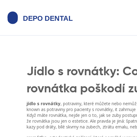
Jídlo s rovnátky: C
rovnátka poškodí z
jídlo s rovnátky
,
potraviny, které můžete nebo nemůžet
known as
potraviny pro pacienty s rovnátky
, it
zahrnuje
Když máte rovnátka, nejde jen o to, jak se zuby postupn
že rovnátka jsou jen o estetice. Ale pravda je jiná: šp
kazy pod dráty, bílé skvrny na zubech, ztrátu emalu, ne