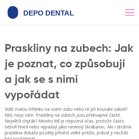
Praskliny na zubech: Jak
je poznat, co způsobují
a jak se s nimi
vypořádat
Vidíš malou trhlinku na svém zubu nebo tě při kousání zabolí?
Klid, nejsi sám. Praskliny na zubech jsou překvapivě časté.
Největší chyták? Mnoho lidí je nepozná včas, protože často
nebolí hned nebo vypadají jako nevinný škrábanec. Ale i drobná
prasklina dokáže později přinést velké potíže, pokud ji necháš
bez povšimnutí.