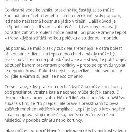
Co vlastně vede ke vzniku prasklin? Nejčastěji za to může
kousnutí do něčeho tvrdého – třeba nečekaně tvrdý popcorn,
led nebo nešťastně kousnuté jádro v třešni. Další důvod je
skřípání zubů, jestli v noci zatínáš čelisti, tvé zuby dostávají
pořádně zabrat. Problém může nastat i při prudké změně teplot
– třeba když si střídáš horkou polévku a studenou limonádu.
Jak poznáš, že máš prasklý zub? Nejzřetelnější je ostrá bolest
při kousání, citlivost na teplo nebo chlad a někdy může být
prasklina viditelná i na pohled. Často se ale stává, že potíž objeví
až zubař během preventivní prohlídky – proto se opravdu vyplatí
je nepodceňovat. Pokud si nejsi jistý, pečlivě sleduj své pocity
při jídle a všimni si, jestli se něco změnilo.
Co se stane, když prasklinu necháš být? Zub může začít bolet,
pod prasklinou vznikne kaz a nakonec může dojít k zánětu či
dokonce k rozlomení zubu. Někteří lidé zkusí odkládat návštěvu
zubaře s tím, že "to přejde", ale právě s prasklinami to bývá
začátek mnohem větších komplikací. Lepší je být o krok napřed
– časná oprava stojí méně času, peněz i nervů než řešení
následků v podobě zánětu nebo korunky.
Jak si můžeš pomoci? Hlavně – nekousej ořechy ani kostky ledu.