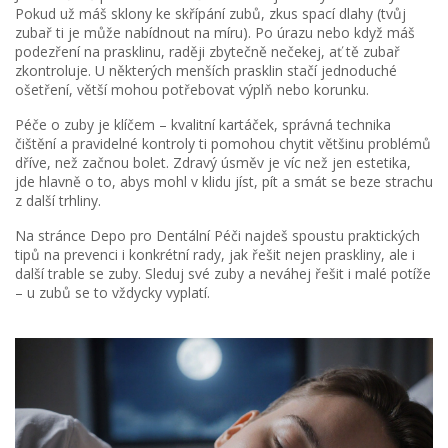
Pokud už máš sklony ke skřípání zubů, zkus spací dlahy (tvůj
zubař ti je může nabídnout na míru). Po úrazu nebo když máš
podezření na prasklinu, raději zbytečně nečekej, ať tě zubař
zkontroluje. U některých menších prasklin stačí jednoduché
ošetření, větší mohou potřebovat výplň nebo korunku.
Péče o zuby je klíčem – kvalitní kartáček, správná technika
čištění a pravidelné kontroly ti pomohou chytit většinu problémů
dříve, než začnou bolet. Zdravý úsměv je víc než jen estetika,
jde hlavně o to, abys mohl v klidu jíst, pít a smát se beze strachu
z další trhliny.
Na stránce Depo pro Dentální Péči najdeš spoustu praktických
tipů na prevenci i konkrétní rady, jak řešit nejen praskliny, ale i
další trable se zuby. Sleduj své zuby a neváhej řešit i malé potíže
– u zubů se to vždycky vyplatí.