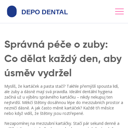
Správná péče o zuby:
Co dělat každý den, aby
úsměv vydržel
Myslíš, že kartáček a pasta stačí? Takhle přemýšlí spousta lidí,
ale zuby a dásně mají svá pravidla. Ideální dentální hygiena
začíná už u výběru správného kartáčku – nikdy nekupuj ten
nejtvrdší. Měkčí štětiny dosáhnou lépe do mezizubních prostor a
nezničí dásně. A jak často měnit kartáček? Každé tři měsíce
nebo když vidíš, že štětiny jsou roztřepené.
Nezapomínej na mezizubní kartáčky. Stačí pár sekund denně a