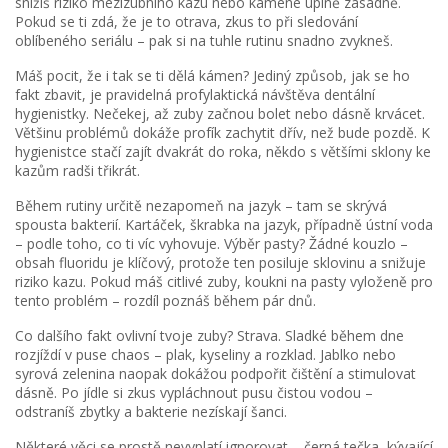
snížíš riziko mezizubního kazu nebo kamene úplně zásadně.
Pokud se ti zdá, že je to otrava, zkus to při sledování
oblíbeného seriálu – pak si na tuhle rutinu snadno zvykneš.
Máš pocit, že i tak se ti dělá kámen? Jediný způsob, jak se ho
fakt zbavit, je pravidelná profylaktická návštěva dentální
hygienistky. Nečekej, až zuby začnou bolet nebo dásně krvácet.
Většinu problémů dokáže profík zachytit dřív, než bude pozdě. K
hygienistce stačí zajít dvakrát do roka, někdo s většími sklony ke
kazům radši třikrát.
Během rutiny určitě nezapomeň na jazyk – tam se skrývá
spousta bakterií. Kartáček, škrabka na jazyk, případně ústní voda
– podle toho, co ti víc vyhovuje. Výběr pasty? Žádné kouzlo –
obsah fluoridu je klíčový, protože ten posiluje sklovinu a snižuje
riziko kazu. Pokud máš citlivé zuby, koukni na pasty vyloženě pro
tento problém – rozdíl poznáš během pár dnů.
Co dalšího fakt ovlivní tvoje zuby? Strava. Sladké během dne
rozjíždí v puse chaos – plak, kyseliny a rozklad. Jablko nebo
syrová zelenina naopak dokážou podpořit čištění a stimulovat
dásně. Po jídle si zkus vypláchnout pusu čistou vodou –
odstraníš zbytky a bakterie nezískají šanci.
Některé věci se prostě nevyplatí ignorovat – černá tečka, kývající