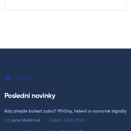
Poslední novinky
Kdy přejde bolest zubu? Příčiny, řešení a varovné signály
Od
Jana Malíková
Datum
4 dub 2026