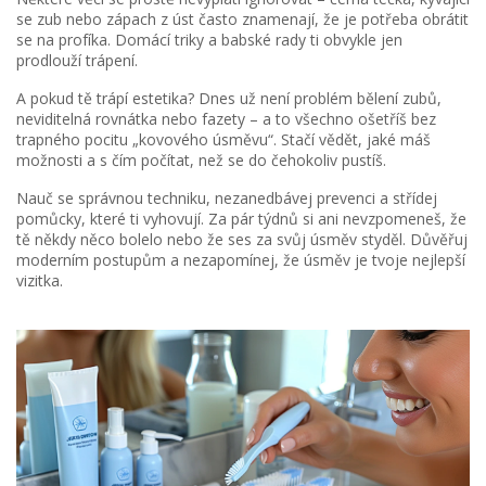
se zub nebo zápach z úst často znamenají, že je potřeba obrátit
se na profíka. Domácí triky a babské rady ti obvykle jen
prodlouží trápení.
A pokud tě trápí estetika? Dnes už není problém bělení zubů,
neviditelná rovnátka nebo fazety – a to všechno ošetříš bez
trapného pocitu „kovového úsměvu“. Stačí vědět, jaké máš
možnosti a s čím počítat, než se do čehokoliv pustíš.
Nauč se správnou techniku, nezanedbávej prevenci a střídej
pomůcky, které ti vyhovují. Za pár týdnů si ani nevzpomeneš, že
tě někdy něco bolelo nebo že ses za svůj úsměv styděl. Důvěřuj
moderním postupům a nezapomínej, že úsměv je tvoje nejlepší
vizitka.