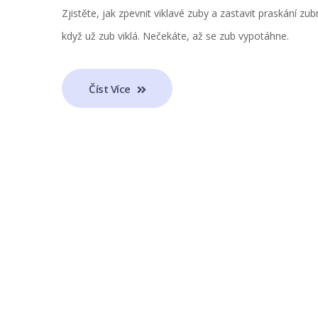
Zjistěte, jak zpevnit viklavé zuby a zastavit praskání zub
když už zub viklá. Nečekáte, až se zub vypotáhne.
Číst Více