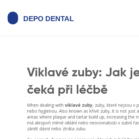
Viklavé zuby: Jak j
čeká při léčbě
When dealing with
viklavé zuby
,
zuby, které nejsou v
nebo hygienou
. Also known as
křivé zuby
, it is not ju
areas where plaque and tartar build up, increasing the r
má alespoň mírné viklání nebo nesrovnalosti v zubní řadě
zánět dásní nebo ztráta zubu.