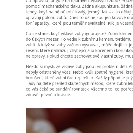
Co opravdu funguje na napravení viklavých zubů? Pouz
pomocí mechanického tlaku
. Žádná akupunktura, žádné
tehdy, když na ně působí trvalý, jemný tlak – a to dělají
upravují polohu zubů
. Dnes to už nejsou jen kovové drá
fixní aparáty, které jsou téměř neviditelné. Klíč je včas
Co se stane, když viklavé zuby ignorujete? Zubní kámen
do úzkých mezer. To vedie k
zubnímu kameni
,
tvrdému 
zubů
. A když se zuby začnou vysouvat, může dojít i k je
řešení, které nahrazují chybějící zub kořenem i korunko
ne opravy. Pokud chcete zachovat své vlastní zuby, musít
Někdo si myslí, že viklavé zuby jsou jen problém dětí. Al
nebyly odstraněny včas. Nebo kvůli špatné hygieně, kte
broušení, které zubní řadu zploštilo. Každý případ je jiný
Tady najdete přehled skutečných metod, které zubní léka
co vás čeká po sundání rovnátek. Všechno to, co potřebu
zdravé, pevné a krásné.