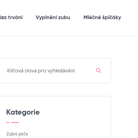
óza trvání
Vyplnění zubu
Mléčné špičáky
Kategorie
Zubní péče