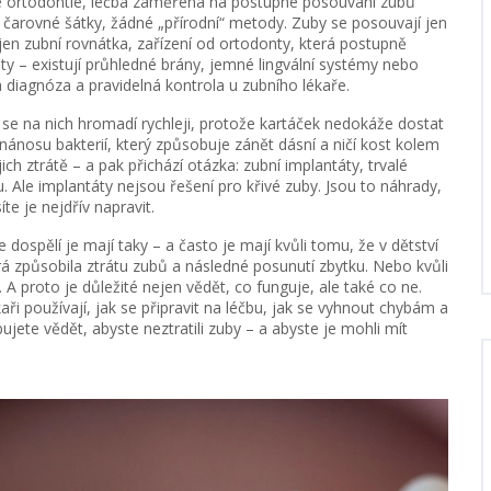
e
ortodontie
,
léčba zaměřená na postupné posouvání zubů
 čarovné šátky, žádné „přírodní“ metody. Zuby se posouvají jen
 jen
zubní rovnátka
,
zařízení od ortodonty, která postupně
ty – existují průhledné brány, jemné lingvální systémy nebo
ná diagnóza a pravidelná kontrola u zubního lékaře.
 se na nich hromadí rychleji, protože kartáček nedokáže dostat
nánosu bakterií, který způsobuje zánět dásní a ničí kost kolem
jich ztrátě – a pak přichází otázka:
zubní implantáty
,
trvalé
u
. Ale implantáty nejsou řešení pro křivé zuby. Jsou to náhrady,
e je nejdřív napravit.
e dospělí je mají taky – a často je mají kvůli tomu, že v dětství
rá způsobila ztrátu zubů a následné posunutí zbytku. Nebo kvůli
. A proto je důležité nejen vědět, co funguje, ale také co ne.
ři používají, jak se připravit na léčbu, jak se vyhnout chybám a
jete vědět, abyste neztratili zuby – a abyste je mohli mít