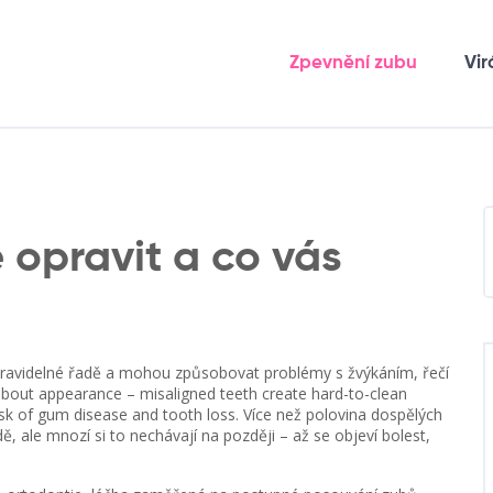
Zpevnění zubu
Vir
e opravit a co vás
 pravidelné řadě a mohou způsobovat problémy s žvýkáním, řečí
st about appearance – misaligned teeth create hard-to-clean
isk of gum disease and tooth loss.
Více než polovina dospělých
, ale mnozí si to nechávají na později – až se objeví bolest,