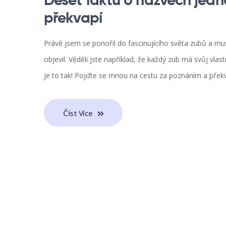
Deset faktů o názvech jedno
překvapí
Právě jsem se ponořil do fascinujícího světa zubů a mu
objevil. Věděli jste například, že každý zub má svůj vlas
je to tak! Pojďte se mnou na cestu za poznáním a překv
Číst Více