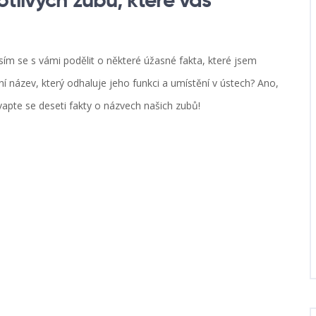
tlivých zubů, které vás
sím se s vámi podělit o některé úžasné fakta, které jsem
tní název, který odhaluje jeho funkci a umístění v ústech? Ano,
apte se deseti fakty o názvech našich zubů!