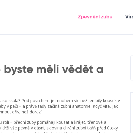
Zpevnění zubu
Vir
 byste měli vědět a
ží jako skála? Pod povrchem je mnohem víc než jen bílý kousek v
eby v péči – a právě tady začíná zubní anatomie. Když víte, jak
hnout dřív, než dorazí.
 roli – přední zuby pomáhají kousat a krájet, třenové a
 drží vše pevně v dásni, sklovina chrání zubní tkáň před útoky