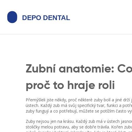
Zubní anatomie: Co
proč to hraje roli
Přemýšleli jste někdy, proč některé zuby bolí a jiné dr
ústech. Každý zub má svůj specifický tvar, funkci a potř
zuby fungují a co potřebují, můžete se potížím často vy
Zuby nejsou jen na krásu. Každý zub má v ústech jasnou
stoličky melou potravu, aby se dobře trávila. Kořen zubu