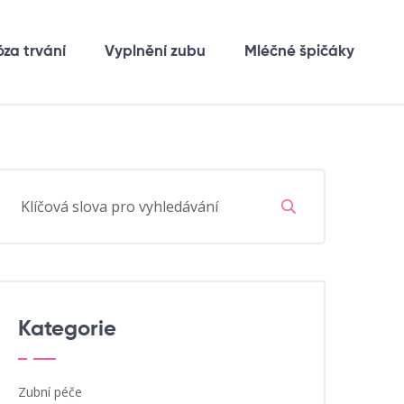
óza trvání
Vyplnění zubu
Mléčné špičáky
Kategorie
Zubní péče