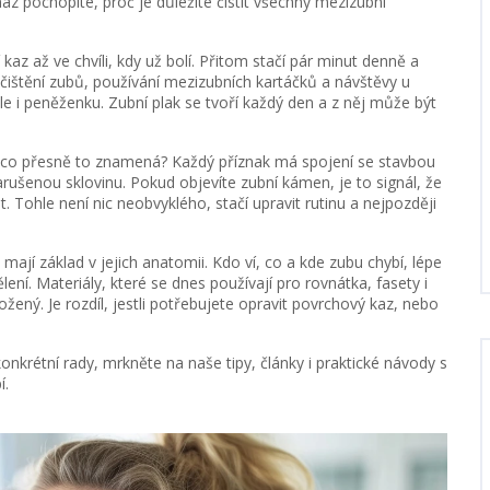
 snáz pochopíte, proč je důležité čistit všechny mezizubní
kaz až ve chvíli, kdy už bolí. Přitom stačí pár minut denně a
 čištění zubů, používání mezizubních kartáčků a návštěvy u
e i peněženku. Zubní plak se tvoří každý den a z něj může být
te, co přesně to znamená? Každý příznak má spojení se stavbou
arušenou sklovinu. Pokud objevíte zubní kámen, je to signál, že
 Tohle není nic neobvyklého, stačí upravit rutinu a nejpozději
mají základ v jejich anatomii. Kdo ví, co a kde zubu chybí, lépe
lení. Materiály, které se dnes používají pro rovnátka, fasety i
ožený. Je rozdíl, jestli potřebujete opravit povrchový kaz, nebo
nkrétní rady, mrkněte na naše tipy, články i praktické návody s
í.