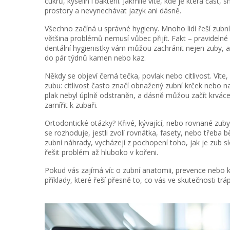
cukrů, kyselin i bakterií. Jakmile víte, kde je která část,
prostory a nevynechávat jazyk ani dásně.
Všechno začíná u správné hygieny. Mnoho lidí řeší zubní 
většina problémů nemusí vůbec přijít. Fakt – pravidelné
dentální hygienistky vám můžou zachránit nejen zuby, al
do pár týdnů kamen nebo kaz.
Někdy se objeví černá tečka, povlak nebo citlivost. Ví
zubu: citlivost často značí obnažený zubní krček nebo n
plak nebyl úplně odstraněn, a dásně můžou začít krvácet.
zamířit k zubaři.
Ortodontické otázky? Křivé, kývající, nebo rovnané zuby 
se rozhoduje, jestli zvolí rovnátka, fasety, nebo třeba bě
zubní náhrady, vycházejí z pochopení toho, jak je zub sl
řešit problém až hluboko v kořeni.
Pokud vás zajímá víc o zubní anatomii, prevence nebo ko
příklady, které řeší přesně to, co vás ve skutečnosti tráp