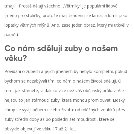
trhají… Prostě dělají všechno. „Větrníky“ je populární lidové
jméno pro stoličky, protože mají tendenci se lámat a lomit jako
lopatky větrných mlýnů. Ano, zase jeden obraz, který mi utkvěl v
paměti.
Co nám sdělují zuby o našem
věku?
Povídání o zubech a jejich jménech by nebylo kompletní, pokud
bychom se nezabývali tím, co nám o našem životě sdělují. O
tom, jak stárnete, ví daleko více než váš občanský průkaz. Ale
nejsou to jen stárnoucí zuby, které mohou promlouvat. Lidský
chrup se vyvíjí během celého života: od mléčných zoubků přes
zuby střední doby až po poslední set moudrosti, které se
obvykle objevují ve věku 17 až 21 let.