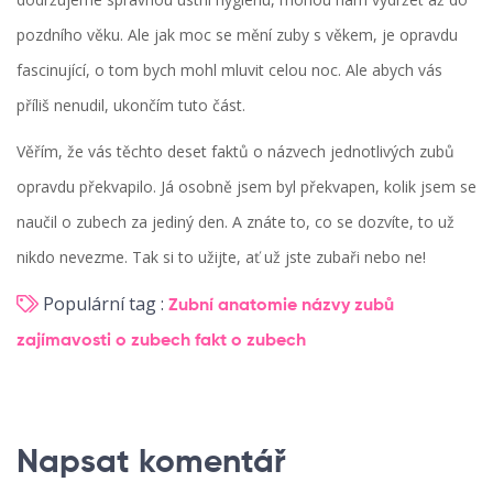
pozdního věku. Ale jak moc se mění zuby s věkem, je opravdu
fascinující, o tom bych mohl mluvit celou noc. Ale abych vás
příliš nenudil, ukončím tuto část.
Věřím, že vás těchto deset faktů o názvech jednotlivých zubů
opravdu překvapilo. Já osobně jsem byl překvapen, kolik jsem se
naučil o zubech za jediný den. A znáte to, co se dozvíte, to už
nikdo nevezme. Tak si to užijte, ať už jste zubaři nebo ne!
Populární tag :
Zubní anatomie
názvy zubů
zajímavosti o zubech
fakt o zubech
Napsat komentář