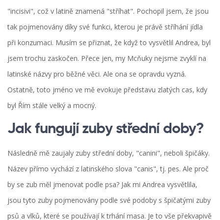
"incisivi", což v latině znamená "stříhat". Pochopil jsem, že jsou
tak pojmenovány díky své funkci, kterou je právě stříhání jídla
při konzumaci. Musím se přiznat, že když to vysvětlil Andrea, byl
jsem trochu zaskočen. Přece jen, my Mcňuky nejsme zvyklí na
latinské názvy pro běžné věci. Ale ona se opravdu vyzná.
Ostatně, toto jméno ve mě evokuje představu zlatých cas, kdy
byl Řím stále velký a mocný.
Jak fungují zuby střední doby?
Následně mě zaujaly zuby střední doby, "canini", neboli špičáky.
Název přímo vychází z latinského slova "canis", tj. pes. Ale proč
by se zub měl jmenovat podle psa? Jak mi Andrea vysvětlila,
jsou tyto zuby pojmenovány podle své podoby s špičatými zuby
psů a vlků, které se používají k trhání masa. Je to vše překvapivě