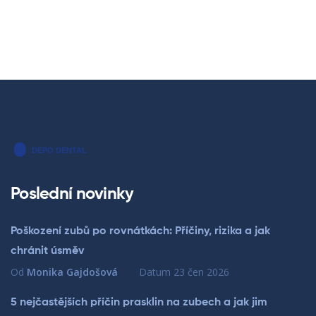
Poslední novinky
Poškození zubů po rovnátkách: Příčiny, rizika a jak
chránit úsměv
Od
Monika Gajdošová
Datum
23 čen 2026
5 nejčastějších příčin prasklin na zubech a jak jim