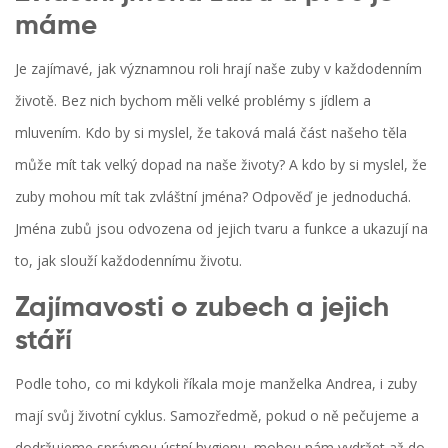
máme
Je zajímavé, jak významnou roli hrají naše zuby v každodenním
životě. Bez nich bychom měli velké problémy s jídlem a
mluvením. Kdo by si myslel, že taková malá část našeho těla
může mít tak velký dopad na naše životy? A kdo by si myslel, že
zuby mohou mít tak zvláštní jména? Odpověď je jednoduchá.
Jména zubů jsou odvozena od jejich tvaru a funkce a ukazují na
to, jak slouží každodennímu životu.
Zajímavosti o zubech a jejich
stáří
Podle toho, co mi kdykoli říkala moje manželka Andrea, i zuby
mají svůj životní cyklus. Samozředmě, pokud o ně pečujeme a
dodržujeme správnou ústní hygienu, mohou nám vydržet až do