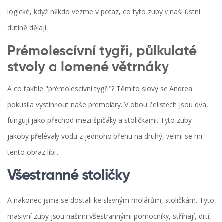
logické, když někdo vezme v potaz, co tyto zuby v naší ústní
dutině dělají.
Prémolescívní tygři, půlkulaté
stvoly a lomené větrnáky
A co takhle "prémolescívní tygři"? Těmito slovy se Andrea
pokusila vystihnout naše premoláry. V obou čelistech jsou dva,
fungují jako přechod mezi špičáky a stoličkami. Tyto zuby
jakoby přelévaly vodu z jednoho břehu na druhý, velmi se mi
tento obraz líbil.
Všestranné stoličky
A nakonec jsme se dostali ke slavným molárům, stoličkám. Tyto
masivní zuby jsou našimi všestrannými pomocníky, stříhají, drtí,