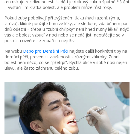
ten riskuje recidivu bolesti. U dětí je rizikový cukr a špatné čištění
– vystačí jim krátká bolest, ale problém může růst roky.
Pokud zuby pobolívají při zvýšeném tlaku (nachlazení, rýma,
viróza), klidně použijte tlumivé léky, ale sledujte, zda během pár
dnů odezní – třeba u "zubní chřipky" není hned nutný lékař. Když
vás ale bolest vzbudí v noci nebo se nedá jíst, neotáčejte se v
posteli a ozvěte se zubaři co nejdřív.
Na webu
Depo pro Dentální Péči
najdete další konkrétní tipy na
domácí péči, prevenci i zkušenosti s různými zákroky. Zubní
bolest není něco, co se "přetrpí". Rychlá akce v sobě nosí nejen
úlevu, ale často záchranu celého zubu.