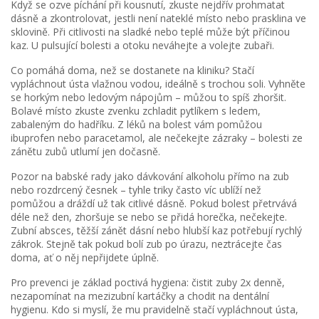
Když se ozve píchání při kousnutí, zkuste nejdřív prohmatat
dásně a zkontrolovat, jestli není nateklé místo nebo prasklina ve
sklovině. Při citlivosti na sladké nebo teplé může být příčinou
kaz. U pulsující bolesti a otoku neváhejte a volejte zubaři.
Co pomáhá doma, než se dostanete na kliniku? Stačí
vypláchnout ústa vlažnou vodou, ideálně s trochou soli. Vyhněte
se horkým nebo ledovým nápojům – můžou to spíš zhoršit.
Bolavé místo zkuste zvenku zchladit pytlíkem s ledem,
zabaleným do hadříku. Z léků na bolest vám pomůžou
ibuprofen nebo paracetamol, ale nečekejte zázraky – bolesti ze
zánětu zubů utlumí jen dočasně.
Pozor na babské rady jako dávkování alkoholu přímo na zub
nebo rozdrcený česnek – tyhle triky často víc ublíží než
pomůžou a dráždí už tak citlivé dásně. Pokud bolest přetrvává
déle než den, zhoršuje se nebo se přidá horečka, nečekejte.
Zubní absces, těžší zánět dásní nebo hlubší kaz potřebují rychlý
zákrok. Stejně tak pokud bolí zub po úrazu, neztrácejte čas
doma, ať o něj nepřijdete úplně.
Pro prevenci je základ poctivá hygiena: čistit zuby 2x denně,
nezapomínat na mezizubní kartáčky a chodit na dentální
hygienu. Kdo si myslí, že mu pravidelně stačí vypláchnout ústa,