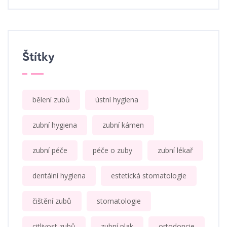
Štítky
bělení zubů
ústní hygiena
zubní hygiena
zubní kámen
zubní péče
péče o zuby
zubní lékař
dentální hygiena
estetická stomatologie
čištění zubů
stomatologie
citlivost zubů
zubní plak
ortodoncie