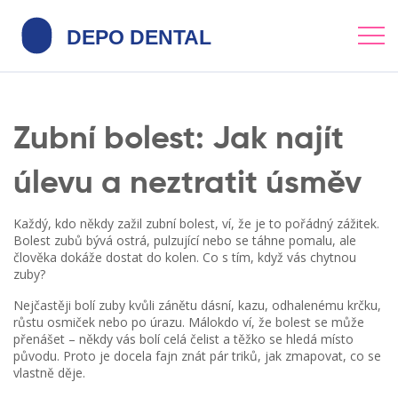
Zubní bolest: Jak najít
úlevu a neztratit úsměv
Každý, kdo někdy zažil zubní bolest, ví, že je to pořádný zážitek.
Bolest zubů bývá ostrá, pulzující nebo se táhne pomalu, ale
člověka dokáže dostat do kolen. Co s tím, když vás chytnou
zuby?
Nejčastěji bolí zuby kvůli zánětu dásní, kazu, odhalenému krčku,
růstu osmiček nebo po úrazu. Málokdo ví, že bolest se může
přenášet – někdy vás bolí celá čelist a těžko se hledá místo
původu. Proto je docela fajn znát pár triků, jak zmapovat, co se
vlastně děje.